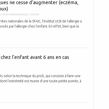
ques ne cesse d'augmenter (eczéma,
oux)
LUTION ATMOSPHÉRIQUE
,
RHINITE
s nationales de la SFAIC, l’institut UCB de l’allergie a
és par l’allergie chez l’enfant. En effet, bien que la
Peut-on faire
 chez l'enfant avant 6 ans en cas
s selon la technique du prick, qui consiste à faire une
 dont l’extrémité est munie d’une toute petite pointe, à
L'introductio