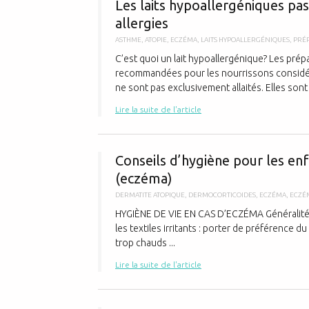
Les laits hypoallergéniques pas
allergies
ASTHME
,
ATOPIE
,
ECZÉMA
,
LAITS HYPOALLERGÉNIQUES
,
PRÉ
C’est quoi un lait hypoallergénique? Les prép
recommandées pour les nourrissons considér
ne sont pas exclusivement allaités. Elles sont 
Lire la suite de l'article
Conseils d’hygiène pour les en
(eczéma)
DERMATITE ATOPIQUE
,
DERMOCORTICOIDES
,
ECZÉMA
,
ECZÉ
HYGIÈNE DE VIE EN CAS D’ECZÉMA Généralités E
les textiles irritants : porter de préférence 
trop chauds ...
Lire la suite de l'article