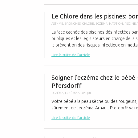
Le Chlore dans les piscines: b
ASTHME
,
BRONCHES
,
CHLORE
,
ECZÉMA
,
NATATION
,
PISCINE
,
La face cachée des piscines désinfectées par
publiques et les législateurs en charge de la 
la prévention des risques infectieux en mettan
Lire la suite de l'article
Soigner l'eczéma chez le bébé 
Pfersdorff
ECZÉMA
,
ECZÉMA ATOPIQUE
Votre bébé a la peau sèche ou des rougeurs, il 
sûrement de l’eczéma. Arnault Pferdorff va rega
Lire la suite de l'article