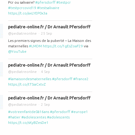
Pcr ou salivaire?
#pfersdorff
#testpcr
#testpcrcovid19
#testsalivaire
https://t.co/axLYEP0x3a
pediatre-online.fr / Dr Arnault Pfersdorff
@pediatreonline
25 Sep
Les premiers signes de la puberté – La Maison des
maternelles
#LMDM
https://t.co/1gEsZoaF29
via
@YouTube
giène pour les enfants atteints de dermatite atopique (eczéma)
pediatre-online.fr / Dr Arnault Pfersdorff
@pediatreonline
4 Sep
#lamaisondesmaternelles
#pfersdorff
#france2
https://t.co/tTSiaCxtvZ
pediatre-online.fr / Dr Arnault Pfersdorff
@pediatreonline
2 Sep
#votreenfantde0à16ans
#pfersdorff
#europe1
#hatier
#adolescentes
#adolescents
https://t.co/sKyBZesDe1
 enfants allergiques ne cesse d'augmenter (eczéma, asthme, rhinite, con