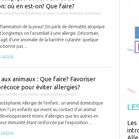
Antibiotiques
n: où en est-on? Que faire?
Médicaments
Fièvre
Asthme
Mort subite
O-DIGESTIVO-RESPIRATOIRE
,
ECZÉMA
,
ECZÉMA ATOPIQUE
,
ÉPIDERME
,
Génétique
Cardio vasculaire
Neurologie
Grossesse
Chirurgie
Non classé
inflammation de la peau? On parle de dermatite atopique
Comportement
Handicap
 longtemps on l’assimilait à une allergie. Désormais,
Nourrissons
Développement
Hygiène
 s’agit d’une anomalie de la barrière cutanée: quelque
tionne pas ...
 l'article
Allergies aux
 aux animaux : Que faire? Favoriser
récoce pour éviter allergies?
AUX
,
ASTHME
,
CHAT
,
CHEVAL
,
CHIEN
,
ECZÉMA
,
RHINITE
istephanie Allergie de l’enfant : un animal domestique
LE
on ? Les enfants qui vivent au contact d’un animal
évelopperaient moins d’allergies que les autres en
Les 
leur immunité étant renforcée par l’exposition ...
intr
 l'article
Alle