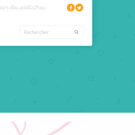
Rechercher
Nouveau-né
Rhumatologie
Obésité
Santé
Oncologie-
Scolarité
Cancérologie
Sexualité
Orl
Sites web
Para-médical
Sommeil
arentalité
Sport
ique de l'enfant et du nourrisson: où en est-on? Que faire?
Pédiatrie
Tabagisme Vapotage
Pneumologie
Télémédecine