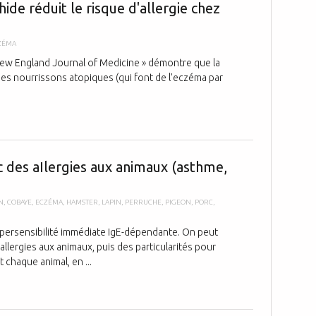
hide réduit le risque d'allergie chez
ZÉMA
New England Journal of Medicine » démontre que la
s nourrissons atopiques (qui font de l’eczéma par
Les symptômes
 des aIlergies aux animaux (asthme,
N
,
COBAYE
,
ECZÉMA
,
HAMSTER
,
LAPIN
,
PERRUCHE
,
PIGEON
,
PORC
,
hypersensibilité immédiate IgE-dépendante. On peut
allergies aux animaux, puis des particularités pour
chaque animal, en ...