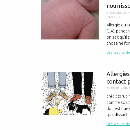
nourrisso
CYTOKINES
,
DERM
FILAGGRINE
Allergie ou 
(DA), pendant
on sait qu’il
chose ne fonc
Lire la suite de
Allergies
contact p
ALLERGIE
,
ANIM
crédit @rubin
comme soluti
domestique d
grandissant, 
Lire la suite de