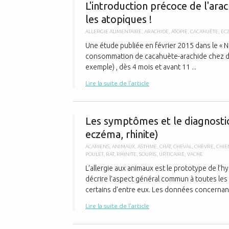
L'introduction précoce de l'arac
les atopiques !
ALLERGIE ALIMENTAIRE
,
ARACHIDE
,
ATOPIE
,
CACAHUÈTE
,
EC
Une étude publiée en février 2015 dans le « 
consommation de cacahuète-arachide chez de
exemple) , dès 4 mois et avant 11 ...
Lire la suite de l'article
Les symptômes et le diagnostic
eczéma, rhinite)
ACARIENS
,
ANIMAUX
,
ASTHME
,
CHAT
,
CHEVAL
,
CHÈVRE
,
CHIE
POULET
,
RAT
,
RHINITE
,
SOURIS
,
URTICAIRE
,
VACHE
L’allergie aux animaux est le prototype de l’
décrire l’aspect général commun à toutes les 
certains d’entre eux. Les données concernant 
Lire la suite de l'article