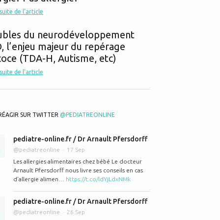
ns les piscines: bon ou mauvais? Asthme? Cancers?
 suite de l'article
ubles du neurodéveloppement
 l’enjeu majeur du repérage
oce (TDA-H, Autisme, etc)
 suite de l'article
éma chez le bébé - La Maison des maternelles et le Dr Pfersdorff
RÉAGIR SUR TWITTER
@PEDIATREONLINE
pediatre-online.fr / Dr Arnault Pfersdorff
@pediatreonline
17 Sep
Les allergies alimentaires chez bébé Le docteur
Arnault Pfersdorff nous livre ses conseils en cas
d’allergie alimen…
https://t.co/ldYjLdxNMk
pediatre-online.fr / Dr Arnault Pfersdorff
oallergéniques pas efficaces dans la prévention des allergies
@pediatreonline
26 Sep