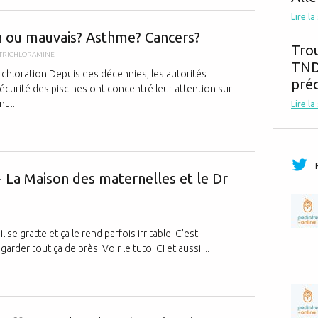
Le Chlore da
Lire la
on ou mauvais? Asthme? Cancers?
Tro
TRICHLORAMINE
TND,
 chloration Depuis des décennies, les autorités
préc
sécurité des piscines ont concentré leur attention sur
t ...
Lire la
Soigner l'ecz
- La Maison des maternelles et le Dr
se gratte et ça le rend parfois irritable. C’est
rder tout ça de près. Voir le tuto ICI et aussi ...
Les laits hyp