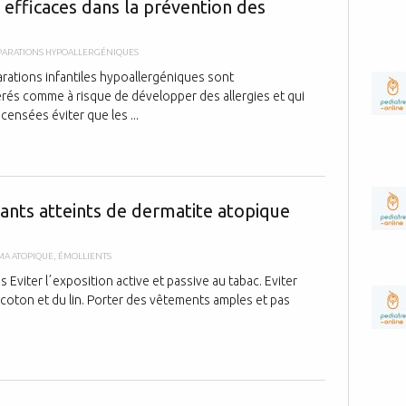
 efficaces dans la prévention des
PARATIONS HYPOALLERGÉNIQUES
arations infantiles hypoallergéniques sont
és comme à risque de développer des allergies et qui
censées éviter que les ...
Conseils d’hy
fants atteints de dermatite atopique
MA ATOPIQUE
,
ÉMOLLIENTS
viter lʼexposition active et passive au tabac. Eviter
du coton et du lin. Porter des vêtements amples et pas
Le nombre des