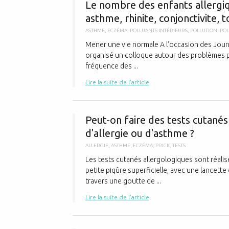
Le nombre des enfants allergi
asthme, rhinite, conjonctivite, t
ASTHME
,
ECZÉMA
,
POLLUANTS INTÉRIEURS
,
POLLUTION
,
POL
Mener une vie normale A l’occasion des Journée
organisé un colloque autour des problèmes pos
fréquence des ...
Lire la suite de l'article
Peut-on faire des tests cutanés
d'allergie ou d'asthme ?
ALLERGIE
,
ASTHME
,
ECZÉMA
,
PRICK
,
TESTS
Les tests cutanés allergologiques sont réalisé
petite piqûre superficielle, avec une lancette
travers une goutte de ...
Lire la suite de l'article