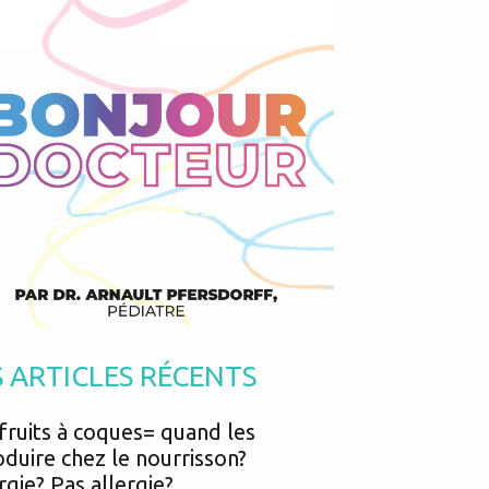
Podcasts
Urgences
Prématurés
Vacances
Protection enfance
Vaccins
Psycho social
Vision
psychologie
Voyages
 animaux : Que faire? Favoriser contact précoce pour éviter allergies?
S ARTICLES RÉCENTS
fruits à coques= quand les
oduire chez le nourrisson?
rgie? Pas allergie?