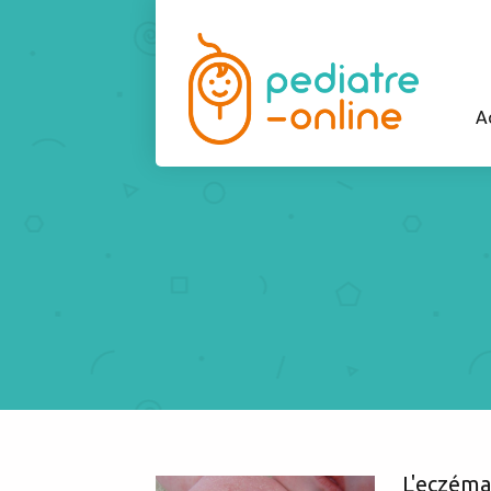
A
L'eczéma