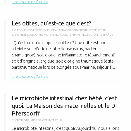
Lire la suite de l'article
L
Les otites, qu'est-ce que c'est?
ABLATION DES VÉGÉTATIONS
,
DRAIN TRANSTYMPANIQUE
,
OTITE
,
OTITE
BAROMÉTRIQUE
,
OTITE MOYENNE AIGUE
,
TYMPAN
,
VÉGÉTATION ADÉNOÏDE
. Qu’est-ce qu’on appelle « otite » ? Une otite est une
atteinte soit d’origine infectieuse (virus, bactérie,
champignon), soit d’origine inflammatoire (épanchement),
soit d’origine allergique, soit d’origine traumatique (otite
barotraumatique lors de plongée sous-marine, séjour à ...
Lire la suite de l'article
L
Le microbiote intestinal chez bébé, c'est
quoi. La Maison des maternelles et le Dr
Pfersdorff
MICROBIOTE
,
MICROBIOTE INTESTINAL
Le microbiote intestinal, c’est quoi? Aujourd’hui nous allons