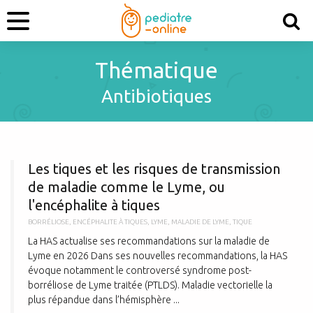
Thématique
Antibiotiques
L
Les tiques et les risques de transmission
de maladie comme le Lyme, ou
l'encéphalite à tiques
BORRÉLIOSE
,
ENCÉPHALITE À TIQUES
,
LYME
,
MALADIE DE LYME
,
TIQUE
La HAS actualise ses recommandations sur la maladie de
Lyme en 2026 Dans ses nouvelles recommandations, la HAS
évoque notamment le controversé syndrome post-
borréliose de Lyme traitée (PTLDS). Maladie vectorielle la
plus répandue dans l’hémisphère ...