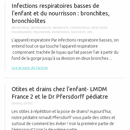
Infections respiratoires basses de
l'enfant et du nourrisson : bronchites,
bronchiolites
BRONCHIOLE
,
BRONCHIOLITE
,
BRONCHITE
,
ENTÉROVIRUS
,
INFECTIONS
PULMONAIRES
,
PNEUMONIE
,
RHINOVIRUS
,
TRACHÉITE
,
VRS
L’appareil respiratoire Par infections respiratoire basses, on
entend tout ce qui touche l’appareil respiratoire
comprenant: trachée (le tuyau qui fait passer l’air à partir du
fond de la gorge jusqu’à sa division en deux bronches ...
Lire la suite de l'article
O
Otites et drains chez l'enfant- LMDM
France 2 et le Dr Pfersdorff pédiatre
DRAINS
,
OTITES
Les otites à répétition et la pose de drains? Aujourd’hui,
notre pédiatre Arnault Pfersdorff vous parle des otites et
surtout de comment les éviter ! Voir la première partie de
l’émission ICI Voir la deuxième partie ...