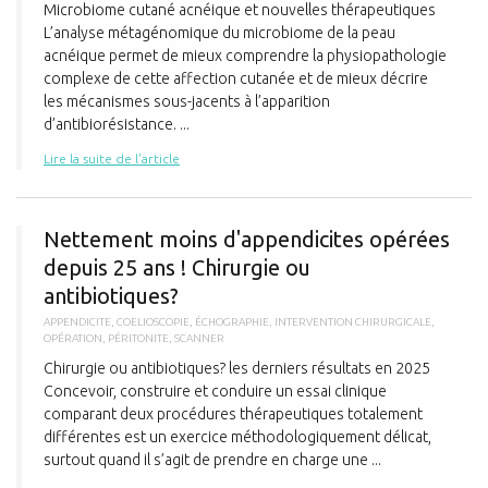
Microbiome cutané acnéique et nouvelles thérapeutiques
L’analyse métagénomique du microbiome de la peau
acnéique permet de mieux comprendre la physiopathologie
complexe de cette affection cutanée et de mieux décrire
les mécanismes sous-jacents à l’apparition
d’antibiorésistance. ...
Lire la suite de l'article
N
Nettement moins d'appendicites opérées
depuis 25 ans ! Chirurgie ou
antibiotiques?
APPENDICITE
,
COELIOSCOPIE
,
ÉCHOGRAPHIE
,
INTERVENTION CHIRURGICALE
,
OPÉRATION
,
PÉRITONITE
,
SCANNER
Chirurgie ou antibiotiques? les derniers résultats en 2025
Concevoir, construire et conduire un essai clinique
comparant deux procédures thérapeutiques totalement
différentes est un exercice méthodologiquement délicat,
surtout quand il s’agit de prendre en charge une ...