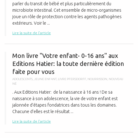
parler du transit de bébé et plus particulièrement du
microbiote intestinal. Cet ensemble de micro-organismes
joue un rôle de protection contre les agents pathogènes
extérieurs. Voir le ...
Lire la suite de l'article
M
Mon livre "Votre enfant- 0-16 ans" aux
Editions Hatier: la toute dernière édition
faite pour vous
ADOLESCENTS
,
JEUNE ENFANT
,
LIVRE PFERSDORFF
,
NOURRISSON
,
NOUVEAU
NÉ
. Aux Editions Hatier: de la naissance à 16 ans ! De sa
naissance à son adolescence, la vie de votre enfant est
jalonnée d’étapes fondatrices dans tous les domaines.
Chacune d’elles est le résultat ...
Lire la suite de l'article
I