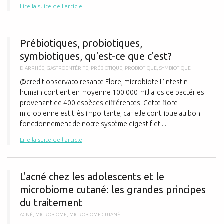
Lire la suite de l'article
P
Prébiotiques, probiotiques,
symbiotiques, qu'est-ce que c'est?
DIARRHÉE
,
GASTROENTÉRITE
,
PRÉBIOTIQUE
,
PROBIOTIQUE
,
SYMBIOTIQUE
@credit observatoiresante Flore, microbiote L’intestin
humain contient en moyenne 100 000 milliards de bactéries
provenant de 400 espèces différentes. Cette flore
microbienne est très importante, car elle contribue au bon
fonctionnement de notre système digestif et ...
Lire la suite de l'article
L
L'acné chez les adolescents et le
microbiome cutané: les grandes principes
du traitement
ACNÉ
,
MICROBIOME
,
MICROBIOME CUTANÉ