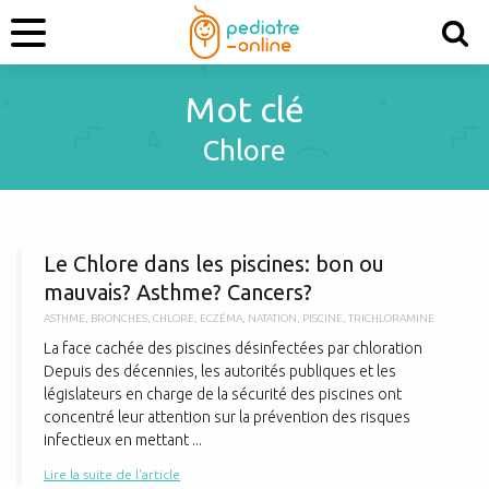
Mot clé
Chlore
L
Le Chlore dans les piscines: bon ou
mauvais? Asthme? Cancers?
ASTHME
,
BRONCHES
,
CHLORE
,
ECZÉMA
,
NATATION
,
PISCINE
,
TRICHLORAMINE
La face cachée des piscines désinfectées par chloration
Depuis des décennies, les autorités publiques et les
législateurs en charge de la sécurité des piscines ont
concentré leur attention sur la prévention des risques
infectieux en mettant ...
Lire la suite de l'article