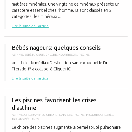
matières minérales. Une vingtaine de minéraux présente un
caractère essentiel chez l’homme. Ils sont classés en 2
catégories : les minéraux ...
Lire la suite de l'article
B
Bébés nageurs: quelques conseils
ASTHME
,
BÉBÉ NAGEUR
,
CHLORE
,
NOURRISSON
,
PISCINE
un article du média « Destination santé » auquel le Dr
Pfersdorff a collaboré Cliquer ICI
Lire la suite de l'article
L
Les piscines favorisent les crises
d'asthme
ASTHME
,
CHLORAMINES
,
CHLORE
,
NATATION
,
PISCINE
,
PRODUITS CHLORÉS
,
TRIHALOMÉTHANES
Le chlore des piscines augmente la perméabilité pulmonaire