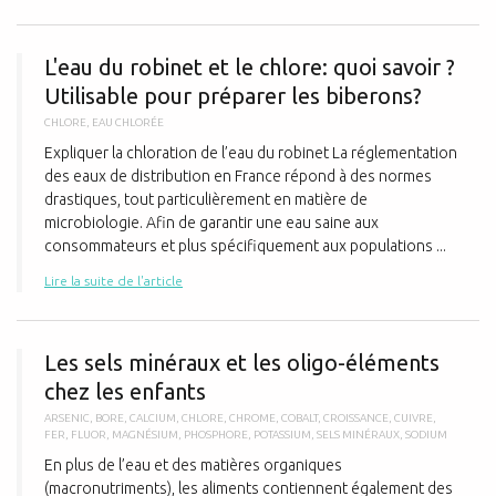
L
L'eau du robinet et le chlore: quoi savoir ?
Utilisable pour préparer les biberons?
CHLORE
,
EAU CHLORÉE
Expliquer la chloration de l’eau du robinet La réglementation
des eaux de distribution en France répond à des normes
drastiques, tout particulièrement en matière de
microbiologie. Afin de garantir une eau saine aux
consommateurs et plus spécifiquement aux populations ...
Lire la suite de l'article
L
Les sels minéraux et les oligo-éléments
chez les enfants
ARSENIC
,
BORE
,
CALCIUM
,
CHLORE
,
CHROME
,
COBALT
,
CROISSANCE
,
CUIVRE
,
FER
,
FLUOR
,
MAGNÉSIUM
,
PHOSPHORE
,
POTASSIUM
,
SELS MINÉRAUX
,
SODIUM
En plus de l’eau et des matières organiques
(macronutriments), les aliments contiennent également des