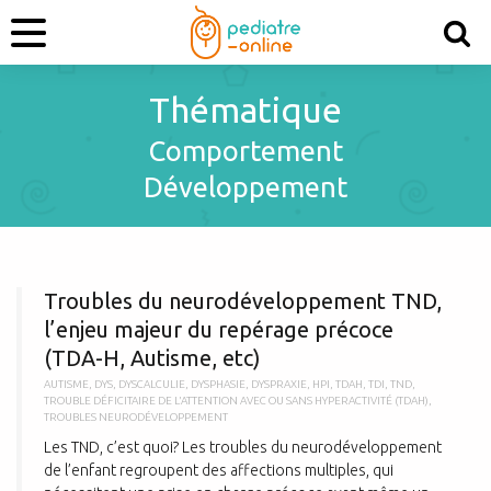
Thématique
Comportement
Développement
T
Troubles du neurodéveloppement TND,
l’enjeu majeur du repérage précoce
(TDA-H, Autisme, etc)
AUTISME
,
DYS
,
DYSCALCULIE
,
DYSPHASIE
,
DYSPRAXIE
,
HPI
,
TDAH
,
TDI
,
TND
,
TROUBLE DÉFICITAIRE DE L'ATTENTION AVEC OU SANS HYPERACTIVITÉ (TDAH)
,
TROUBLES NEURODÉVELOPPEMENT
Les TND, c’est quoi? Les troubles du neurodéveloppement
de l’enfant regroupent des affections multiples, qui