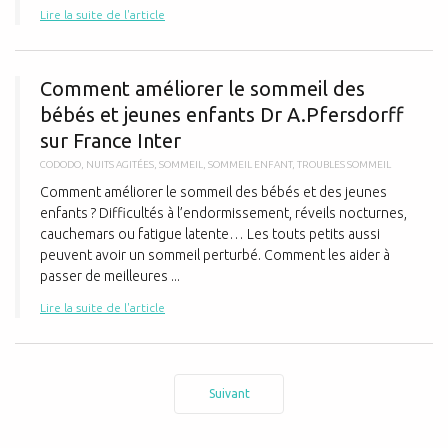
Lire la suite de l'article
C
Comment améliorer le sommeil des
bébés et jeunes enfants Dr A.Pfersdorff
sur France Inter
CODODO
,
NUITS AGITÉES
,
SOMMEIL
,
SOMMEIL ENFANT
,
TROUBLES SOMMEIL
Comment améliorer le sommeil des bébés et des jeunes
enfants ? Difficultés à l’endormissement, réveils nocturnes,
cauchemars ou fatigue latente… Les touts petits aussi
peuvent avoir un sommeil perturbé. Comment les aider à
passer de meilleures ...
Lire la suite de l'article
Suivant