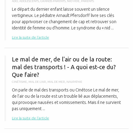
ADO
,
ADOLESCENTS
,
GRANDS PARENTS
,
NID VIDE
,
PARENTS
Le départ du dernier enfant laisse souvent un silence
vertigineux. Le pédiatre Arnault Pfersdorff livre ses clés
pour apprivoiser ce changement de cap et retrouver son
identité de femme ou d’homme. Le syndrome du « nid ...
Lire la suite de l'article
L
Le mal de mer, de l'air ou de la route:
mal des transports ! - A quoi est-ce du?
Que faire?
CINÉTISME
,
MAL DE L'AIR
,
MAL DE MER
,
NAUPATHIE
On parle de mal des transports ou Cinétose Le mal de mer,
de l’air ou de la route est un trouble lié aux déplacements,
qui provoque nausées et vomissements. Mais il ne survient
pas uniquement ...
Lire la suite de l'article
L