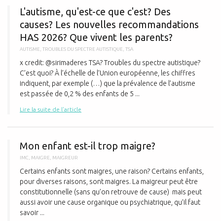
L'autisme, qu'est-ce que c'est? Des
causes? Les nouvelles recommandations
HAS 2026? Que vivent les parents?
AUTISME
,
TROUBLES DU SPECTRE AUTISTIQUE
,
TSA
x credit: @sirimaderes TSA? Troubles du spectre autistique?
C’est quoi? À l’échelle de l’Union européenne, les chiffres
indiquent, par exemple (…) que la prévalence de l’autisme
est passée de 0,2 % des enfants de 5 ...
Lire la suite de l'article
M
Mon enfant est-il trop maigre?
IMC
,
MAIGRE
,
MAIGREUR
Certains enfants sont maigres, une raison? Certains enfants,
pour diverses raisons, sont maigres. La maigreur peut être
constitutionnelle (sans qu’on retrouve de cause) mais peut
aussi avoir une cause organique ou psychiatrique, qu’il faut
savoir ...