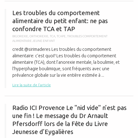
L
Les troubles du comportement
alimentaire du petit enfant: ne pas
confondre TCA et TAP
BIGOREXIE
,
ORTHOREXIE
,
TCA
,
TCAPE
,
TROUBLES COMPORTEMENT
ALIMENTAIRE JEUNE ENFANT
credit @sirimaderes Les troubles du comportement
alimentaire: c’est quoi? Les troubles du comportement
alimentaire (TCA), dont l’anorexie mentale, la boulimie, et
l’hyperphagie boulimique, sont fréquents avec une
prévalence globale sur la vie entière estimée à ...
Lire la suite de l'article
R
Radio ICI Provence Le "nid vide" n’est pas
une fin ! Le message du Dr Arnault
Pfersdorff lors de la Fête du Livre
Jeunesse d’Eygalières