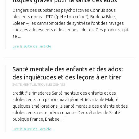
Dangers des substances psychoactives Connus sous
plusieurs noms – PTC (“pète ton crâne”), Buddha Blue,
Spleen –, les cannabinoïdes de synthèse font des ravages
chez les adolescents et les jeunes adultes. Ces produits, qui
se ...
Lire la suite de l'article
S
Santé mentale des enfants et des ados:
des inquiétudes et des leçons à en tirer
SANTÉ MENTALE
,
TROUBLES GENRÉS
credit @sirimaderes Santé mentale des enfants et des
adolescents : un panorama à géométrie variable Malgré
quelques améliorations, la santé mentale des enfants et des
adolescents reste préoccupante. Deux études de Santé
publique France, Enabee ...
Lire la suite de l'article