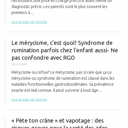
nécessitent une prise en charge précoce avant même un
diagnostic précis. Les parents sont le plus souvent les
premiers à ...
Lire la suite de l'article
L
Le mérycisme, c'est quoi? Syndrome de
rumination parfois chez l'enfant aussi- Ne
pas confondre avec RGO
MERYCISME
Mérycisme ou reflux? Le mérycisme, pas si rare que ça Le
mérycisme ou syndrome de rumination est classé dans les
maladies fonctionnelles gastroduodénales. Sa prévalence
exacte est mal connue. Il peut survenir à tout âge ...
Lire la suite de l'article
«
« Pète ton crâne » et vapotage : des
risques graves pour la santé des ados