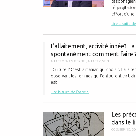
œsophagien (
régurgitation
effort d’une 
Lire la suite de
L'allaitement, activité innée? L
spontanément comment faire ?
ALLAITEMENT MATERNEL
,
ALLAITER
,
SEIN
Culturel ? C’est la maman qui choisit. L’allaite
observant les femmes qui l’entourent en train 
est ...
Lire la suite de l'article
Les préc
dans le l
CO-SLEEPING
,
CO