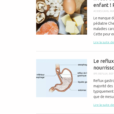
enfant !
ACIDES GRAS
,
HU
Le manque de 
pédiatrie Che
maladies car
Cette peur en
Lire la suite de
Le reflu
nourrisso
IPP
,
REFLUX
,
REF
Reflux gastr
majorité des
typiquement 
que de mesur
Lire la suite de