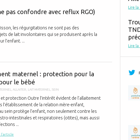
Régurgitatio
Lire la
ne pas confondre avec reflux RGO)
Tro
isson, les régurgitations ne sont pas des
TND,
ts de lait involontaires qui se produisent après la
préc
 l’enfant. ...
Lire la
L'allaitement
ment maternel : protection pour la
pour le bébé
ATERNEL
,
ALLAITER
,
LAIT MATERNEL
,
SEIN
 et protection Outre l’intérêt évident de l’allaitement
 l’établissement de la relation mère-enfant,
 au sein protège l’enfant, non seulement contre les
stro-intestinales et respiratoires (otites), mais aussi
ections ...
 l'article