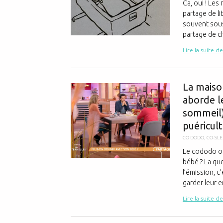
Ca, oui ! Les
partage de li
souvent sous
partage de ch
Lire la suite de
La maiso
aborde l
sommeil
puéricult
CO DODO
,
CO-SL
Le cododo ou
bébé ? La que
l’émission, c
garder leur en
Lire la suite de