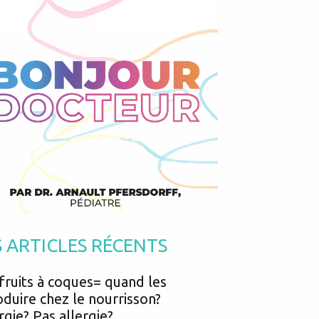
Podcasts
Urgences
Prématurés
Vacances
Protection enfance
Vaccins
Psycho social
Vision
psychologie
Voyages
tro oesophagien (RGO) du nourrisson: trop d'Inexium prescrit !!
S ARTICLES RÉCENTS
fruits à coques= quand les
oduire chez le nourrisson?
rgie? Pas allergie?