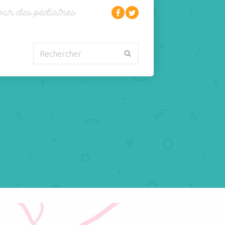
Rechercher
Nouveau-né
Rhumatologie
Obésité
Santé
Oncologie-
Scolarité
Cancérologie
Sexualité
Orl
Sites web
Para-médical
Sommeil
arentalité
Sport
r davantage de gras à votre enfant ! Rôle des Omégas 3
Pédiatrie
Tabagisme Vapotage
Pneumologie
Télémédecine