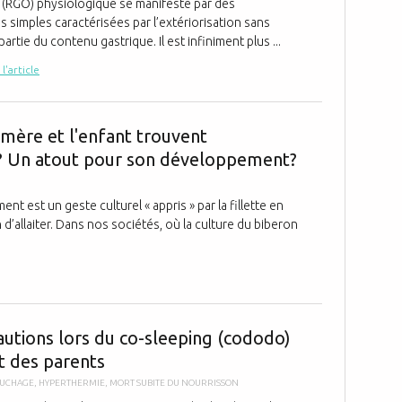
RGO) physiologique se manifeste par des
s simples caractérisées par l’extériorisation sans
partie du contenu gastrique. Il est infiniment plus ...
 l'article
L'allaitement
a mère et l'enfant trouvent
 Un atout pour son développement?
ment est un geste culturel « appris » par la fillette en
d’allaiter. Dans nos sociétés, où la culture du biberon
Les précautio
autions lors du co-sleeping (cododo)
it des parents
UCHAGE
,
HYPERTHERMIE
,
MORT SUBITE DU NOURRISSON