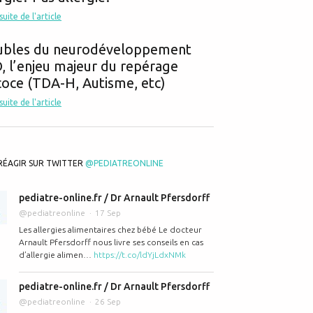
ns du nourrisson (ne pas confondre avec reflux RGO)
 suite de l'article
ubles du neurodéveloppement
 l’enjeu majeur du repérage
oce (TDA-H, Autisme, etc)
 suite de l'article
 maternel : protection pour la mère et pour le bébé
RÉAGIR SUR TWITTER
@PEDIATREONLINE
pediatre-online.fr / Dr Arnault Pfersdorff
@pediatreonline
17 Sep
Les allergies alimentaires chez bébé Le docteur
Arnault Pfersdorff nous livre ses conseils en cas
d’allergie alimen…
https://t.co/ldYjLdxNMk
pediatre-online.fr / Dr Arnault Pfersdorff
@pediatreonline
26 Sep