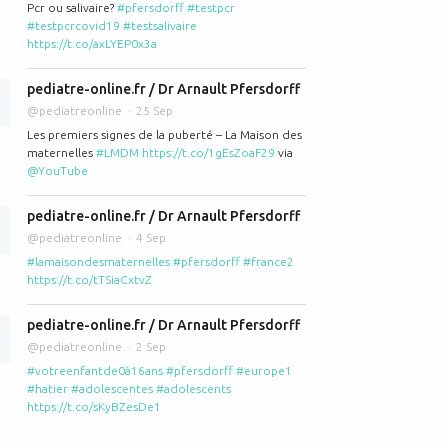
Pcr ou salivaire?
#pfersdorff
#testpcr
#testpcrcovid19
#testsalivaire
rff invité sur France Inter pour parler de l'allaitement versus PPN (prépa
https://t.co/axLYEP0x3a
pediatre-online.fr / Dr Arnault Pfersdorff
@pediatreonline
25 Sep
Les premiers signes de la puberté – La Maison des
maternelles
#LMDM
https://t.co/1gEsZoaF29
via
@YouTube
pediatre-online.fr / Dr Arnault Pfersdorff
@pediatreonline
4 Sep
#lamaisondesmaternelles
#pfersdorff
#france2
https://t.co/tTSiaCxtvZ
dorff parle du RGO à La Maison des Maternelles sur France 2: RGO ou rég
pediatre-online.fr / Dr Arnault Pfersdorff
@pediatreonline
2 Sep
#votreenfantde0à16ans
#pfersdorff
#europe1
#hatier
#adolescentes
#adolescents
https://t.co/sKyBZesDe1