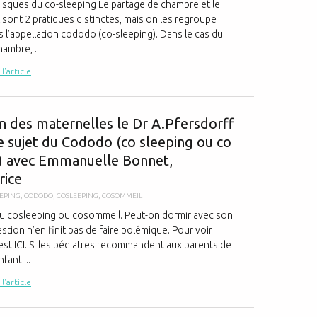
 risques du co-sleeping Le partage de chambre et le
t sont 2 pratiques distinctes, mais on les regroupe
 l’appellation cododo (co-sleeping). Dans le cas du
ambre, ...
 l'article
La maison de
n des maternelles le Dr A.Pfersdorff
e sujet du Cododo (co sleeping ou co
) avec Emmanuelle Bonnet,
rice
EEPING
,
CODODO
,
COSLEEPING
,
COSOMMEIL
 cosleeping ou cosommeil. Peut-on dormir avec son
stion n’en finit pas de faire polémique. Pour voir
’est ICI. Si les pédiatres recommandent aux parents de
fant ...
 l'article
Le fer, ca se