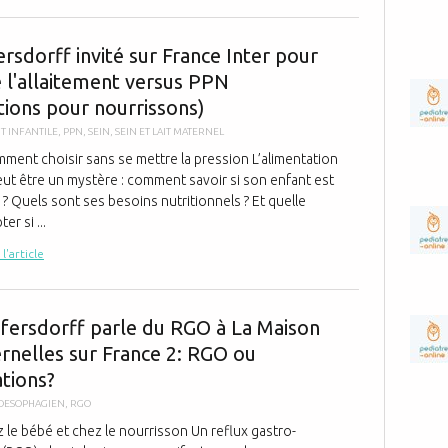
Le Dr Pfersdo
rsdorff invité sur France Inter pour
e l'allaitement versus PPN
tions pour nourrissons)
IT INFANTILE
,
PPN
,
SEIN
,
SEIN ET LAIT MATERNEL
mment choisir sans se mettre la pression L’alimentation
ut être un mystère : comment savoir si son enfant est
 ? Quels sont ses besoins nutritionnels ? Et quelle
er si ...
 l'article
le Dr A.Pfers
Pfersdorff parle du RGO à La Maison
rnelles sur France 2: RGO ou
ations?
 OESOPHAGIEN
,
RGO
le bébé et chez le nourrisson Un reflux gastro-