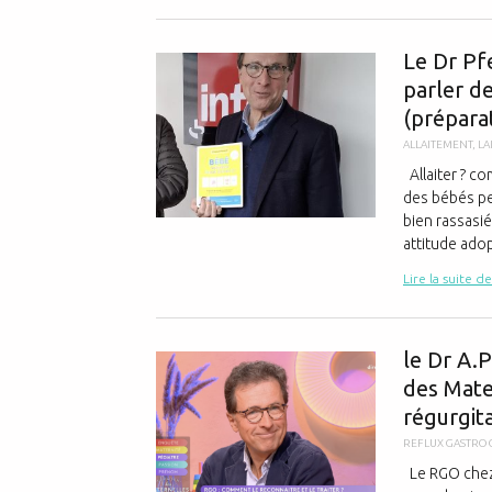
Le Dr Pfe
parler d
(prépara
ALLAITEMENT
,
LA
Allaiter ? co
des bébés pe
bien rassasié
attitude adopt
Lire la suite de
le Dr A.
des Mate
régurgit
REFLUX GASTRO
Le RGO chez 