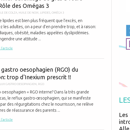
Antibiotiques
 Rôle des Omégas 3
Médicaments
Fièvre
Asthme
Mort subite
ILE DE COLZA
,
HUILE DE NOIX
,
LIPIDES
,
OMÉGA 3
Génétique
Cardio vasculaire
Neurologie
Grossesse
lipides est bien plus fréquent que l’excès, en
Chirurgie
Non classé
z les adultes, on a peur d’en prendre trop, et à raison:
Comportement
Handicap
Nourrissons
Développement
diaques, obésité, maladies appelées dyslipidémies.
Hygiène
gendre une attitude ...
 l'article
Le reflux gas
x gastro oesophagien (RGO) du
n: trop d'Inexium prescrit !!
LUX GASTRO OESOPHAGIEN
,
RGO
o oesophagien = RGO interne? Dans la très grande
 cas, le reflux gastro-œsophagien, qui se manifeste
LE
par des régurgitations chez le nourrisson, ne relève
es de réassurance des parents ...
Les 
 l'article
intr
Alle