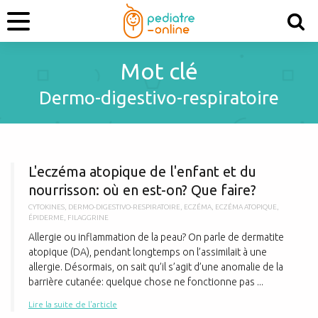
Mot clé
Dermo-digestivo-respiratoire
L
L'eczéma atopique de l'enfant et du
nourrisson: où en est-on? Que faire?
CYTOKINES
,
DERMO-DIGESTIVO-RESPIRATOIRE
,
ECZÉMA
,
ECZÉMA ATOPIQUE
,
ÉPIDERME
,
FILAGGRINE
Allergie ou inflammation de la peau? On parle de dermatite
atopique (DA), pendant longtemps on l’assimilait à une
allergie. Désormais, on sait qu’il s’agit d’une anomalie de la
barrière cutanée: quelque chose ne fonctionne pas ...
Lire la suite de l'article