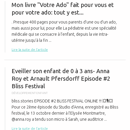
Mon livre "Votre Ado" fait pour vous et
pour votre ado: tout y est...
. Presque 400 pages pour vous parents d’une ou d’un ado,
mais aussi pour lui, pour elle La pédiatrie est une spécialité
médicale qui se consacre à l’enfant, depuis la vie intra-
utérine jusqu’à la fin ...
Lire la suite de l'article
E
Eveiller son enfant de 0 à 3 ans- Anna
Roy et Arnault Pfersdorff Episode #2
Bliss Festival
DÉVELOPPEMENT ENFANT
bliss.stories EPISODE #2 BLISS FESTIVAL ONLINE !!! 💥🎙️💥
Pour ce 2ème épisode du Studio d’Anna, enregistré au Bliss
festival, le 13 octobre dernier à l’Elysée Montmartre,
@anna.roy a tendu son micro à Sarah, une auditrice ...
Lire la suite de l'article