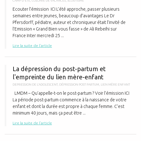
CAMP D'ÉTÉ
,
COLONIE DE VACANCES
,
SCOUTISME
Ecouter l’émission ICI L’été approche, passer plusieurs
semaines entre jeunes, beaucoup d’avantages Le Dr
Pfersdorff, pédiatre, auteur et chroniqueur était l’invité de
l’Emission « Grand Bien vous fasse » de Ali Rebeihi sur
France Inter mercredi 25 ...
Lire la suite de l'article
L
La dépression du post-partum et
l'empreinte du lien mère-enfant
DEPRESSION DE L'ADOLESCENT
,
DÉPRESSION POST PARTUM
,
LIEN MÈRE ENFANT
LMDM – Qu’appelle-t-on le post-partum ? Voir l’émission ICI
La période post-partum commence à la naissance de votre
enfant et dont la durée est propre à chaque femme. C’est
minimum 40 jours, mais ça peut être ...
Lire la suite de l'article
M