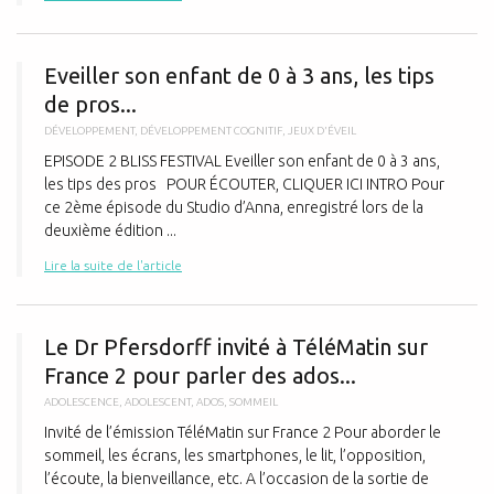
E
Eveiller son enfant de 0 à 3 ans, les tips
de pros...
DÉVELOPPEMENT
,
DÉVELOPPEMENT COGNITIF
,
JEUX D'ÉVEIL
EPISODE 2 BLISS FESTIVAL Eveiller son enfant de 0 à 3 ans,
les tips des pros POUR ÉCOUTER, CLIQUER ICI INTRO Pour
ce 2ème épisode du Studio d’Anna, enregistré lors de la
deuxième édition ...
Lire la suite de l'article
L
Le Dr Pfersdorff invité à TéléMatin sur
France 2 pour parler des ados...
ADOLESCENCE
,
ADOLESCENT
,
ADOS
,
SOMMEIL
Invité de l’émission TéléMatin sur France 2 Pour aborder le
sommeil, les écrans, les smartphones, le lit, l’opposition,
l’écoute, la bienveillance, etc. A l’occasion de la sortie de