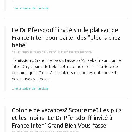
Lire la suite de l'article
L
Le Dr Pfersdorff invité sur le plateau de
France Inter pour parler des "pleurs chez
bébé"
CRI
,
PLEURS
,
PLEURS D'UN BÉBÉ
,
PLEURS DU NOURRISSON
L’émission « Grand bien vous Fasse » d’Ali Rebeihi sur France
Inter On y a parlé de bébé cet inconnu et de sa manière de
communiquer. C’est ICI Les pleurs des bébés ont souvent
des causes variées. ...
Lire la suite de l'article
C
Colonie de vacances? Scoutisme? Les plus
et les moins- Le Dr Pfersdorff invité à
France Inter "Grand Bien Vous fasse"