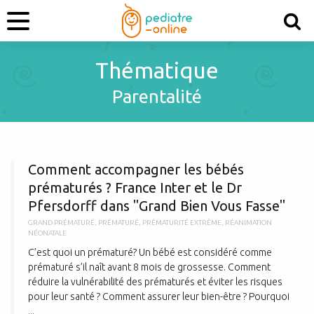
Thématique
Parentalité
C
Comment accompagner les bébés
prématurés ? France Inter et le Dr
Pfersdorff dans "Grand Bien Vous Fasse"
GRAND PRÉMATURÉ
,
PRÉMATURÉ
,
PRÉMATURITÉ EXTRÊME
,
RÉANIMATION
NÉONATALE
C’est quoi un prématuré? Un bébé est considéré comme
prématuré s’il naît avant 8 mois de grossesse. Comment
réduire la vulnérabilité des prématurés et éviter les risques
pour leur santé ? Comment assurer leur bien-être ? Pourquoi
...