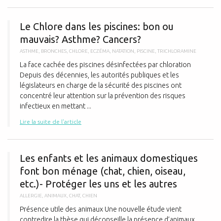
L
Le Chlore dans les piscines: bon ou
mauvais? Asthme? Cancers?
ASTHME
,
BRONCHES
,
CHLORE
,
ECZÉMA
,
NATATION
,
PISCINE
,
TRICHLORAMINE
La face cachée des piscines désinfectées par chloration
Depuis des décennies, les autorités publiques et les
législateurs en charge de la sécurité des piscines ont
concentré leur attention sur la prévention des risques
infectieux en mettant ...
Lire la suite de l'article
L
Les enfants et les animaux domestiques
font bon ménage (chat, chien, oiseau,
etc.)- Protéger les uns et les autres
ALLERGIE
,
ANIMAUX
,
CHAT
,
CHIEN
Présence utile des animaux Une nouvelle étude vient
contredire la thèse qui déconseille la présence d’animaux