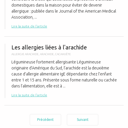
domestiques dans la maison pour éviter de devenir
allergique : publiée dans le Journal of the American Medical
Association, ...
Lire la suite de l'article
L
Les allergies liées à l'arachide
ALLERGIE ARACHIDE
,
ARACHIDE
,
CACAHUÈTE
Légumineuse fortement allergisante Légumineuse
originaire d’Amérique du Sud, l’arachide est la deuxième
cause d’allergie alimentaire IgE dépendante chez l’enfant
entre 1 et 15 ans. Présente sous forme naturelle ou cachée
dans l’alimentation, elle est à ...
Lire la suite de l'article
Précédent
Suivant