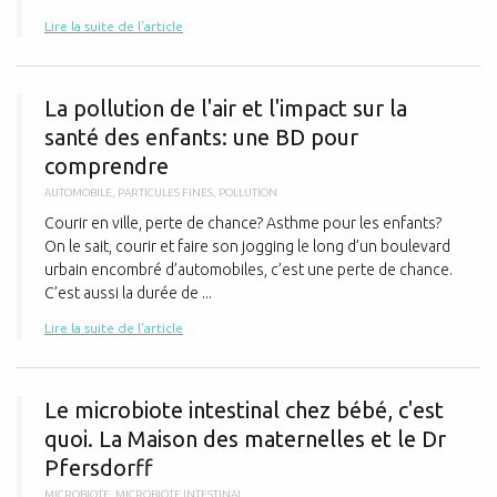
Lire la suite de l'article
L
La pollution de l'air et l'impact sur la
santé des enfants: une BD pour
comprendre
AUTOMOBILE
,
PARTICULES FINES
,
POLLUTION
Courir en ville, perte de chance? Asthme pour les enfants?
On le sait, courir et faire son jogging le long d’un boulevard
urbain encombré d’automobiles, c’est une perte de chance.
C’est aussi la durée de ...
Lire la suite de l'article
L
Le microbiote intestinal chez bébé, c'est
quoi. La Maison des maternelles et le Dr
Pfersdorff
MICROBIOTE
,
MICROBIOTE INTESTINAL