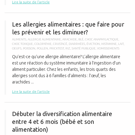
Lire la suite de l'article
L
Les allergies alimentaires : que faire pour
les prévenir et les diminuer?
ALIMENTS
,
ALLERGIE ALIMENTAIRE
,
ARACHIDE
,
BLÉ
,
CHOC ANAPHYLACTIQUE
,
CHOC TOXIQUE
,
COLOPATHIE
,
CRUSTACÉ
,
DIARRHÉES
,
ÉVICTION
,
HISTAMINE
,
LAIT
,
OEUFS
,
POISSON
,
POLLEN
,
PRICKTEST
,
RIZ
,
SANTÉ PUBLIQUE
,
VOMISSEMENTS
Qu’est-ce qu’une allergie alimentaire? L’allergie alimentaire
est une réaction du système immunitaire à l’ingestion d’un
aliment particulier. Chez les enfants, les trois quarts des
allergies sont dus à 6 familles d’aliments : l’œuf, les
arachides ...
Lire la suite de l'article
D
Débuter la diversification alimentaire
entre 4 et 6 mois (bébé et son
alimentation)