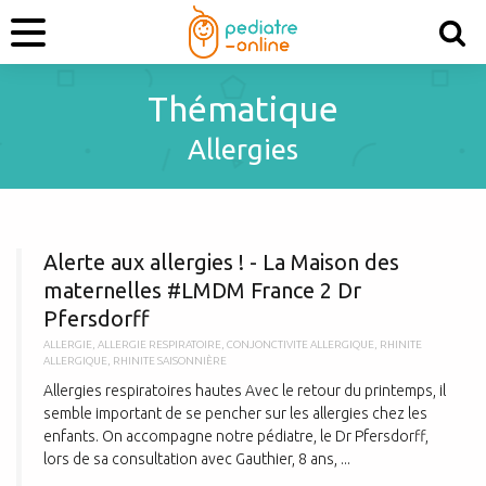
Thématique
Allergies
A
Alerte aux allergies ! - La Maison des
maternelles #LMDM France 2 Dr
Pfersdorff
ALLERGIE
,
ALLERGIE RESPIRATOIRE
,
CONJONCTIVITE ALLERGIQUE
,
RHINITE
ALLERGIQUE
,
RHINITE SAISONNIÈRE
Allergies respiratoires hautes Avec le retour du printemps, il
semble important de se pencher sur les allergies chez les
enfants. On accompagne notre pédiatre, le Dr Pfersdorff,
lors de sa consultation avec Gauthier, 8 ans, ...