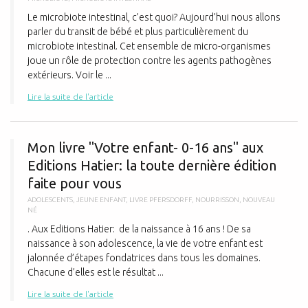
Le microbiote intestinal, c’est quoi? Aujourd’hui nous allons
parler du transit de bébé et plus particulièrement du
microbiote intestinal. Cet ensemble de micro-organismes
joue un rôle de protection contre les agents pathogènes
extérieurs. Voir le ...
Lire la suite de l'article
M
Mon livre "Votre enfant- 0-16 ans" aux
Editions Hatier: la toute dernière édition
faite pour vous
ADOLESCENTS
,
JEUNE ENFANT
,
LIVRE PFERSDORFF
,
NOURRISSON
,
NOUVEAU
NÉ
. Aux Editions Hatier: de la naissance à 16 ans ! De sa
naissance à son adolescence, la vie de votre enfant est
jalonnée d’étapes fondatrices dans tous les domaines.
Chacune d’elles est le résultat ...
Lire la suite de l'article