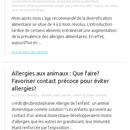
ALIMENTATION DU NOURRISSON
,
DIVERSIFICATION ALIMENTAIRE
,
DIVERSIFICATION ALIMENTAIRE MENÉE PAR L'ENFANT
,
DME
,
FRUITS
,
LÉGUMES
,
ŒUF
,
PETITS POTS BÉBÉS
Mois après mois L’âge recommandé de la diversification
alimentaire se situe de 4 à 6 mois révolus. L’introduction
tardive de certains aliments entraînerait une augmentation
de la prévalence des allergies alimentaires. En effet,
aujourd’hui en ...
Lire la suite de l'article
A
Allergies aux animaux : Que faire?
Favoriser contact précoce pour éviter
allergies?
ALLERGIE
,
ANIMAUX
,
ASTHME
,
CHAT
,
CHEVAL
,
CHIEN
,
ECZÉMA
,
RHINITE
crédit @rubinistephanie Allergie de l’enfant : un animal
domestique comme solution ? Les enfants qui vivent au
contact d’un animal domestique développeraient moins
d’allergies que les autres en grandissant, leur immunité
étant renforcée par l’exposition ...