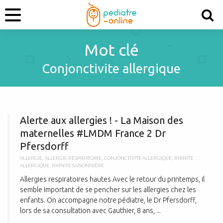
Mot clé
Conjonctivite allergique
A
Alerte aux allergies ! - La Maison des
maternelles #LMDM France 2 Dr
Pfersdorff
ALLERGIE
,
ALLERGIE RESPIRATOIRE
,
CONJONCTIVITE ALLERGIQUE
,
RHINITE
ALLERGIQUE
,
RHINITE SAISONNIÈRE
Allergies respiratoires hautes Avec le retour du printemps, il
semble important de se pencher sur les allergies chez les
enfants. On accompagne notre pédiatre, le Dr Pfersdorff,
lors de sa consultation avec Gauthier, 8 ans, ...