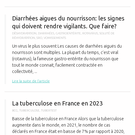
D
Diarrhées aigues du nourrisson: les signes
qui doivent rendre vigilants. Que faire?
DÉSHYDRATATION
,
DIARRHÉES
,
GASTROENTÉRITE
,
ROTAVIRUS
,
SOLUTÉ DE
RÉHYDRATATION
,
SRO
,
VOMISSEMENTS
Un virus le plus souvent Les causes de diarrhées aiguës du
nourrisson sont multiples. La plupart du temps, c’est viral
(rotavirus), la fameuse gastro-entérite du nourrisson que
tout le monde connait, facilement contractée en
collectivité, ...
Lire la suite de l'article
L
La tuberculose en France en 2023
BCG
,
TUBERCULOSE
,
TUBERTEST
Baisse de la tuberculose en France Alors que la tuberculose
augmente dans le monde, en 2021, le nombre de cas
déclarés en France était en baisse de 7% par rapport à 2020,