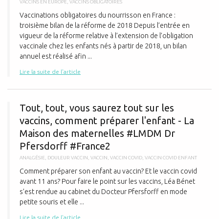
VACCINS EN EUROPE
,
VACCINS OBLIGATOIRES
Vaccinations obligatoires du nourrisson en France :
troisième bilan de la réforme de 2018 Depuis l’entrée en
vigueur de la réforme relative à l’extension de l’obligation
vaccinale chez les enfants nés à partir de 2018, un bilan
annuel est réalisé afin ...
Lire la suite de l'article
T
Tout, tout, vous saurez tout sur les
vaccins, comment préparer l'enfant - La
Maison des maternelles #LMDM Dr
Pfersdorff #France2
ANALGÉSIE
,
DOULEUR VACCIN
,
VACCIN
,
VACCIN COVID
,
VACCIN COVID ENFANT
Comment préparer son enfant au vaccin? Et le vaccin covid
avant 11 ans? Pour faire le point sur les vaccins, Léa Bénet
s’est rendue au cabinet du Docteur Pfersforff en mode
petite souris et elle ...
Lire la suite de l'article