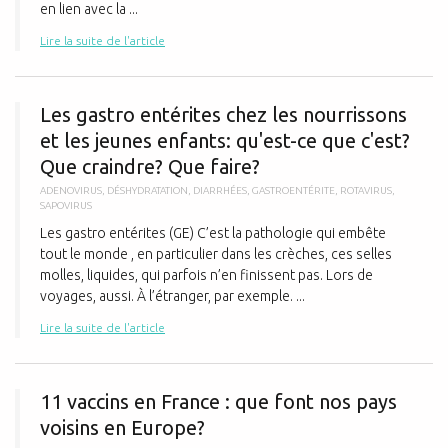
en lien avec la ...
Lire la suite de l'article
L
Les gastro entérites chez les nourrissons
et les jeunes enfants: qu'est-ce que c'est?
Que craindre? Que faire?
ADENOVIRUS
,
DÉSHYDRATATION
,
DIARRHÉES
,
GASTROENTÉRITE
,
ROTAVIRUS
,
SAPOVIRUS
Les gastro entérites (GE) C’est la pathologie qui embête
tout le monde , en particulier dans les crèches, ces selles
molles, liquides, qui parfois n’en finissent pas. Lors de
voyages, aussi. À l’étranger, par exemple. ...
Lire la suite de l'article
1
11 vaccins en France : que font nos pays
voisins en Europe?