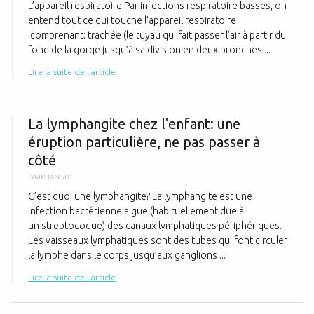
L’appareil respiratoire Par infections respiratoire basses, on
entend tout ce qui touche l’appareil respiratoire
comprenant: trachée (le tuyau qui fait passer l’air à partir du
fond de la gorge jusqu’à sa division en deux bronches ...
Lire la suite de l'article
L
La lymphangite chez l'enfant: une
éruption particulière, ne pas passer à
côté
LYMPHANGITE
C’est quoi une lymphangite? La lymphangite est une
infection bactérienne aiguë (habituellement due à
un streptocoque) des canaux lymphatiques périphériques.
Les vaisseaux lymphatiques sont des tubes qui font circuler
la lymphe dans le corps jusqu’aux ganglions ...
Lire la suite de l'article
Q