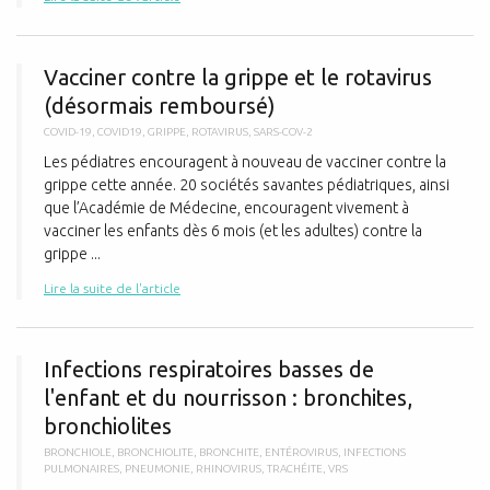
V
Vacciner contre la grippe et le rotavirus
(désormais remboursé)
COVID-19
,
COVID19
,
GRIPPE
,
ROTAVIRUS
,
SARS-COV-2
Les pédiatres encouragent à nouveau de vacciner contre la
grippe cette année. 20 sociétés savantes pédiatriques, ainsi
que l’Académie de Médecine, encouragent vivement à
vacciner les enfants dès 6 mois (et les adultes) contre la
grippe ...
Lire la suite de l'article
I
Infections respiratoires basses de
l'enfant et du nourrisson : bronchites,
bronchiolites
BRONCHIOLE
,
BRONCHIOLITE
,
BRONCHITE
,
ENTÉROVIRUS
,
INFECTIONS
PULMONAIRES
,
PNEUMONIE
,
RHINOVIRUS
,
TRACHÉITE
,
VRS