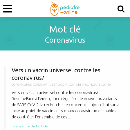
Mot clé
Coronavirus
V
Vers un vaccin universel contre les
coronavirus?
CORONAVIRUS
,
CORONAVIRUS ET VACCIN
,
COVID ET VACCIN
,
SARS-COV-19
Vers un vaccin universel contre les coronavirus?
RésuméFace à l’émergence régulière de nouveaux variants
de SARS-CoV-2, la recherche se concentre aujourd’hui sur la
mise au point de vaccins dits « pancoronaviraux » capables
de contrôler l’ensemble de ces ...
Lire la suite de l'article