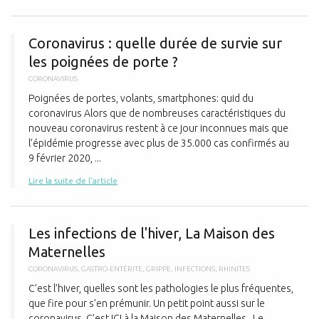
C
Coronavirus : quelle durée de survie sur
les poignées de porte ?
CORONAVIRUS
Poignées de portes, volants, smartphones: quid du
coronavirus Alors que de nombreuses caractéristiques du
nouveau coronavirus restent à ce jour inconnues mais que
l’épidémie progresse avec plus de 35.000 cas confirmés au
9 février 2020, ...
Lire la suite de l'article
L
Les infections de l'hiver, La Maison des
Maternelles
CORONAVIRUS
,
GASTRO-ENTÉRITE
,
GRIPPE
,
INFECTIONS
,
RHINITES
C’est l’hiver, quelles sont les pathologies le plus fréquentes,
que fire pour s’en prémunir. Un petit point aussi sur le
coronavirus. C’est ICI à la Maison des Maternelles Le