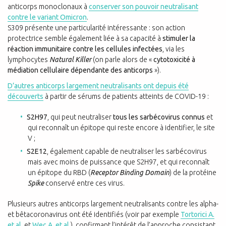
anticorps monoclonaux à
conserver son pouvoir neutralisant
contre le variant Omicron
.
S309 présente une particularité intéressante : son action
protectrice semble également liée à sa capacité à
stimuler la
réaction immunitaire contre les cellules infectées
, via les
lymphocytes
Natural Killer
(on parle alors de «
cytotoxicité à
médiation cellulaire dépendante des anticorps
»).
D’autres anticorps largement neutralisants ont depuis été
découverts
à partir de sérums de patients atteints de COVID-19
:
S2H97
, qui peut neutraliser
tous les sarbécovirus connus
et
qui reconnaît un épitope qui reste encore à identifier, le site
V ;
S2E12
, également capable de neutraliser les sarbécovirus
mais avec moins de puissance que S2H97, et qui reconnaît
un épitope du RBD (
Receptor Binding Domain
) de la protéine
Spike
conservé entre ces virus.
Plusieurs autres anticorps largement neutralisants contre les alpha-
et bêtacoronavirus ont été identifiés (voir par exemple
Tortorici A.
et al.
et
Wec A. et al.
), confirmant l’intérêt de l’approche consistant