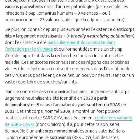
vaccins plurivalents
dans d’autres pathologies (par exemple, les
infections à papillomavirus humains – 9 valences – ou à
pneumocoques – 23 valences, ainsi que la grippe saisonnière).
De plus, on connaît depuis plusieurs années l’existence
d’anticorps
dits « largement neutralisants »
(«
broadly neutralizing antibodies
»)
dont l’existence a été
particulièrement documentée dans
l’infection par le VIH/sida
et qui forment désormais un champ
d’étude important dans la recherche d’un vaccin contre cette
maladie. Ces anticorps reconnaissent des régions des protéines
virales (des « épitopes ») qui sont conservées dans l’évolution de
ces virus et ils possèdent, de ce fait, un pouvoir neutralisant sur un
vaste répertoire de souches/variants.
Dans le contexte des coronavirus humains, un premier anticorps
largement neutralisant a été identifié en 2020
à partir
de lymphocytes B issus d’un patient ayant souffert du SRAS en
2003
. Cet anticorps, nommé
S309
, a montré un fort pouvoir
neutralisant contre SARS-CoV, mais également
contre des variants
de SARS-CoV-2
(dont Omicron). Il a, pour cette raison, servi
de modèle à un
anticorps monoclonal
désormais autorisé dans
l’Union européenne, le
sotrovimab
(XEVUDY), l’un des rares