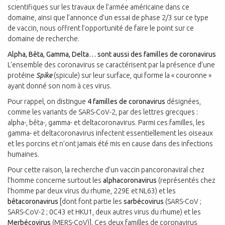
scientifiques sur les travaux de l’armée américaine dans ce
domaine, ainsi que l’annonce d’un essai de phase 2/3 sur ce type
de vaccin, nous offrent l’opportunité de faire le point sur ce
domaine de recherche.
Alpha, Bêta, Gamma, Delta… sont aussi des familles de coronavirus
L’ensemble des coronavirus se caractérisent par la présence d’une
protéine
Spike
(spicule) sur leur surface, qui forme la « couronne »
ayant donné son nom à ces virus.
Pour rappel, on distingue
4 familles de coronavirus
désignées,
comme les variants de SARS-CoV-2, par des lettres grecques :
alpha-, bêta-, gamma- et deltacoronavirus. Parmi ces familles, les
gamma- et deltacoronavirus infectent essentiellement les oiseaux
et les porcins et n’ont jamais été mis en cause dans des infections
humaines.
Pour cette raison, la recherche d’un vaccin pancoronaviral chez
l’homme concerne surtout les
alphacoronavirus
(représentés chez
l’homme par deux virus du rhume, 229E et NL63) et les
bêtacoronavirus
[dont font partie les
sarbécovirus
(SARS-CoV ;
SARS-CoV-2 ; 0C43 et HKU1, deux autres virus du rhume) et les
Merbécovirus
(MERS-CoV)]. Ces deux familles de coronavirus