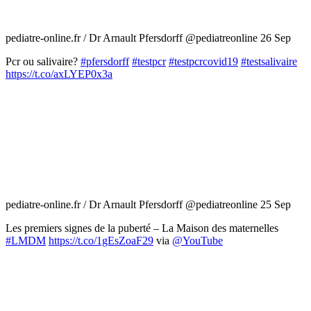
pediatre-online.fr / Dr Arnault Pfersdorff
@pediatreonline
26 Sep
Pcr ou salivaire?
#pfersdorff
#testpcr
#testpcrcovid19
#testsalivaire
https://t.co/axLYEP0x3a
pediatre-online.fr / Dr Arnault Pfersdorff
@pediatreonline
25 Sep
Les premiers signes de la puberté – La Maison des maternelles
#LMDM
https://t.co/1gEsZoaF29
via
@YouTube