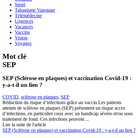
Sport
Tabagisme Vapotage
Télémédecine
Urgences
Vacances
Vaccins
Vision
Voyages
Mot clé
SEP
SEP (Sclérose en plaques) et vaccination Covid-19 :
y-a-t-il un lien ?
COVID
,
sclérose en plaques
,
SEP
Réduction du risque d’infections grâce au vaccin Les patients
atteints de sclérose en plaques (SEP) présentent un risque accru
d’infections, en particulier ceux avec un handicap sévère et/ou sous
traitement de fond. Ces infections peuvent ...
Lire la suite de l'article
SEP (Sclérose en plaques) et vaccination Covid-19 : y-a-t-il un lien ?