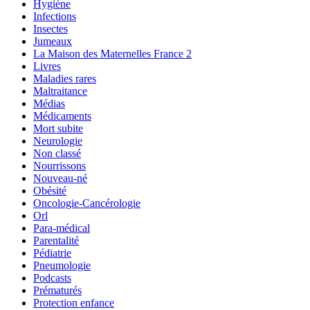
Hygiène
Infections
Insectes
Jumeaux
La Maison des Maternelles France 2
Livres
Maladies rares
Maltraitance
Médias
Médicaments
Mort subite
Neurologie
Non classé
Nourrissons
Nouveau-né
Obésité
Oncologie-Cancérologie
Orl
Para-médical
Parentalité
Pédiatrie
Pneumologie
Podcasts
Prématurés
Protection enfance