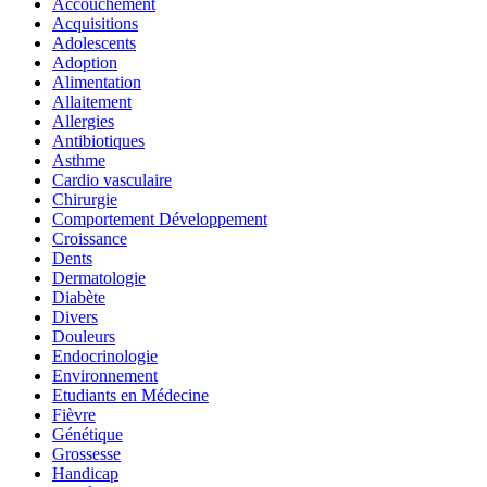
Accouchement
Acquisitions
Adolescents
Adoption
Alimentation
Allaitement
Allergies
Antibiotiques
Asthme
Cardio vasculaire
Chirurgie
Comportement Développement
Croissance
Dents
Dermatologie
Diabète
Divers
Douleurs
Endocrinologie
Environnement
Etudiants en Médecine
Fièvre
Génétique
Grossesse
Handicap