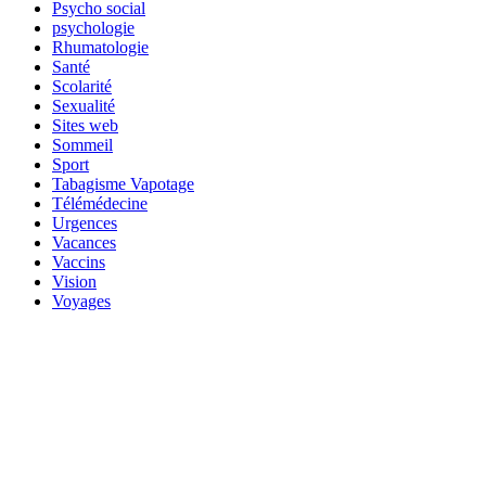
Psycho social
psychologie
Rhumatologie
Santé
Scolarité
Sexualité
Sites web
Sommeil
Sport
Tabagisme Vapotage
Télémédecine
Urgences
Vacances
Vaccins
Vision
Voyages