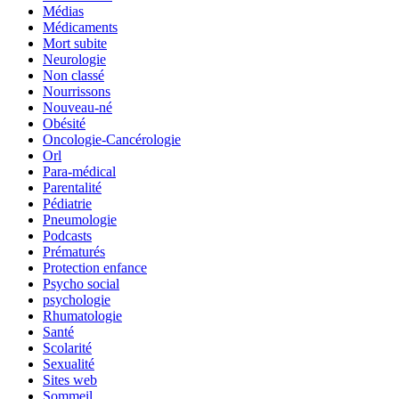
Médias
Médicaments
Mort subite
Neurologie
Non classé
Nourrissons
Nouveau-né
Obésité
Oncologie-Cancérologie
Orl
Para-médical
Parentalité
Pédiatrie
Pneumologie
Podcasts
Prématurés
Protection enfance
Psycho social
psychologie
Rhumatologie
Santé
Scolarité
Sexualité
Sites web
Sommeil