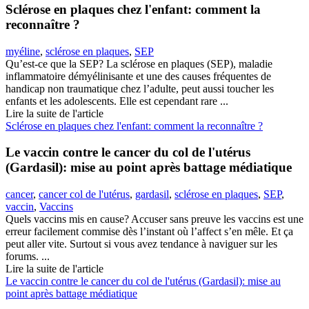
Sclérose en plaques chez l'enfant: comment la
reconnaître ?
myéline
,
sclérose en plaques
,
SEP
Qu’est-ce que la SEP? La sclérose en plaques (SEP), maladie
inflammatoire démyélinisante et une des causes fréquentes de
handicap non traumatique chez l’adulte, peut aussi toucher les
enfants et les adolescents. Elle est cependant rare ...
Lire la suite de l'article
Sclérose en plaques chez l'enfant: comment la reconnaître ?
Le vaccin contre le cancer du col de l'utérus
(Gardasil): mise au point après battage médiatique
cancer
,
cancer col de l'utérus
,
gardasil
,
sclérose en plaques
,
SEP
,
vaccin
,
Vaccins
Quels vaccins mis en cause? Accuser sans preuve les vaccins est une
erreur facilement commise dès l’instant où l’affect s’en mêle. Et ça
peut aller vite. Surtout si vous avez tendance à naviguer sur les
forums. ...
Lire la suite de l'article
Le vaccin contre le cancer du col de l'utérus (Gardasil): mise au
point après battage médiatique