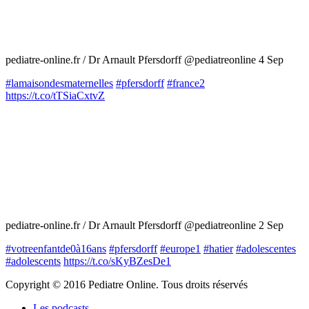
pediatre-online.fr / Dr Arnault Pfersdorff
@pediatreonline
4 Sep
#lamaisondesmaternelles
#pfersdorff
#france2
https://t.co/tTSiaCxtvZ
pediatre-online.fr / Dr Arnault Pfersdorff
@pediatreonline
2 Sep
#votreenfantde0à16ans
#pfersdorff
#europe1
#hatier
#adolescentes
#adolescents
https://t.co/sKyBZesDe1
Copyright © 2016 Pediatre Online.
Tous droits réservés
Les podcasts