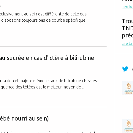
N
Lire la
clusivement au sein est différente de celle des
Tro
ne disposons toujours pas de courbe spécifique
TND,
préc
Lire la
Il faut donner
u sucrée en cas d'ictère à bilirubine
rt à rien et majore même le taux de bilirubine chez les
équence des tétées est le meilleur moyen de ...
Allaitement e
bé nourri au sein)