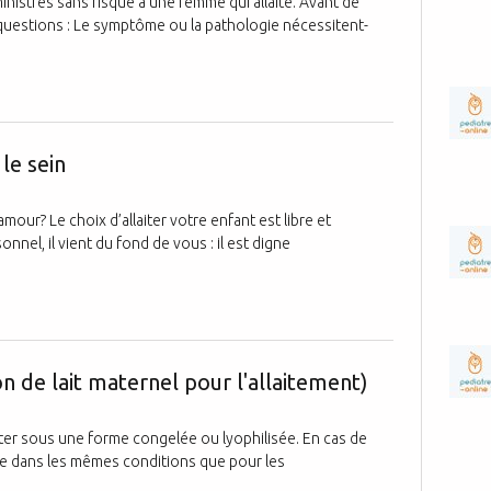
strés sans risque à une femme qui allaite. Avant de
is questions : Le symptôme ou la pathologie nécessitent-
Le choix d'all
 le sein
amour? Le choix d’allaiter votre enfant est libre et
nel, il vient du fond de vous : il est digne
Lait provenan
n de lait maternel pour l'allaitement)
nter sous une forme congelée ou lyophilisée. En cas de
uée dans les mêmes conditions que pour les