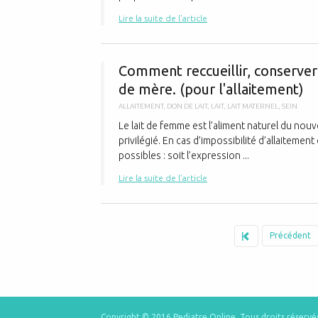
Lire la suite de l'article
Comment reccueillir, conserve
de mère. (pour l'allaitement)
ALLAITEMENT
,
DON DE LAIT
,
LAIT
,
LAIT MATERNEL
,
SEIN
Le lait de femme est l’aliment naturel du nouv
privilégié. En cas d’impossibilité d’allaitemen
possibles : soit l’expression ...
Lire la suite de l'article
Précédent
Copyright © 2016 Pediatre Online.
Tous droits réservé