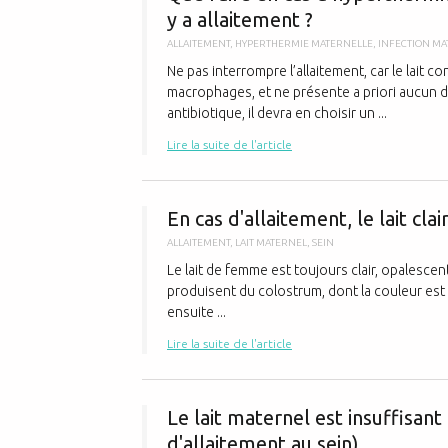
y a allaitement ?
ALLAITEMENT
,
HYPERTHERMIE MATERNELLE
,
INFECTION MA
Ne pas interrompre l’allaitement, car le lait
macrophages, et ne présente a priori aucun d
antibiotique, il devra en choisir un ...
Lire la suite de l'article
En cas d'allaitement, le lait clai
ALLAITEMENT
,
LAIT MATERNEL
,
SEIN
Le lait de femme est toujours clair, opalescen
produisent du colostrum, dont la couleur est li
ensuite ...
Lire la suite de l'article
Le lait maternel est insuffisant
d'allaitement au sein)