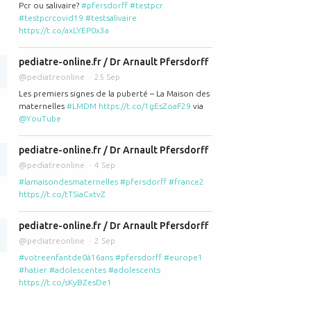
Pcr ou salivaire?
#pfersdorff
#testpcr
#testpcrcovid19
#testsalivaire
https://t.co/axLYEP0x3a
pediatre-online.fr / Dr Arnault Pfersdorff
@pediatreonline
25 Sep
aiter et de donner le sein
Les premiers signes de la puberté – La Maison des
maternelles
#LMDM
https://t.co/1gEsZoaF29
via
@YouTube
pediatre-online.fr / Dr Arnault Pfersdorff
@pediatreonline
4 Sep
#lamaisondesmaternelles
#pfersdorff
#france2
https://t.co/tTSiaCxtvZ
t de lactarium (don de lait maternel pour l'allaitement)
pediatre-online.fr / Dr Arnault Pfersdorff
@pediatreonline
2 Sep
#votreenfantde0à16ans
#pfersdorff
#europe1
#hatier
#adolescentes
#adolescents
https://t.co/sKyBZesDe1