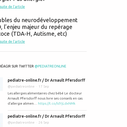
 suite de l'article
ubles du neurodéveloppement
 l’enjeu majeur du repérage
oce (TDA-H, Autisme, etc)
 suite de l'article
 des biberons d'eau sucrée en cas d'ictère à bilirubine libre (jaunisse) ?
RÉAGIR SUR TWITTER
@PEDIATREONLINE
pediatre-online.fr / Dr Arnault Pfersdorff
@pediatreonline
17 Sep
Les allergies alimentaires chez bébé Le docteur
Arnault Pfersdorff nous livre ses conseils en cas
d’allergie alimen…
https://t.co/ldYjLdxNMk
t médicaments (bébé nourri au sein)
pediatre-online.fr / Dr Arnault Pfersdorff
@pediatreonline
26 Sep