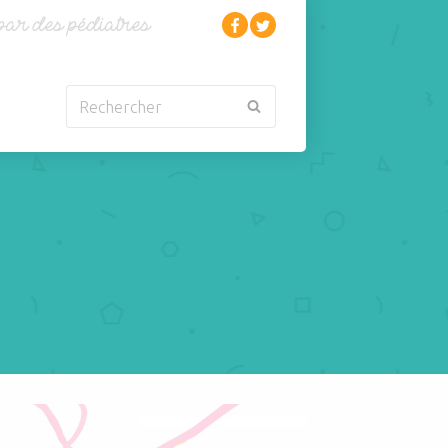
Rechercher
Nouveau-né
Rhumatologie
Obésité
Santé
Oncologie-
Scolarité
Cancérologie
Sexualité
Orl
Sites web
Para-médical
Sommeil
arentalité
Sport
cas d'hyperthermie maternelle d'origine inconnue et s'il y a allaitement ?
Pédiatrie
Tabagisme Vapotage
Pneumologie
Télémédecine