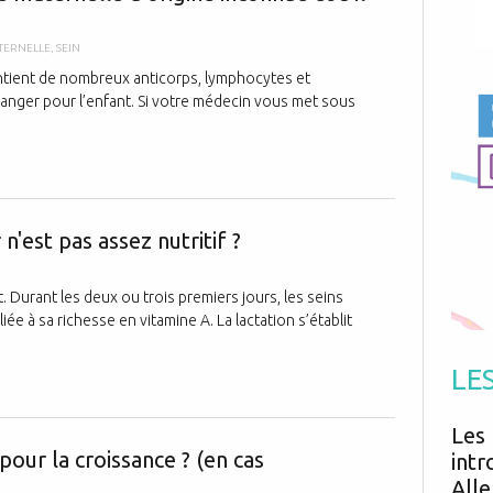
Antibiotiques
Médicaments
Fièvre
Asthme
Mort subite
TERNELLE
,
SEIN
Génétique
Cardio vasculaire
Neurologie
Grossesse
 contient de nombreux anticorps, lymphocytes et
Chirurgie
Non classé
anger pour l’enfant. Si votre médecin vous met sous
Comportement
Handicap
Nourrissons
Développement
Hygiène
En cas d'allai
r n'est pas assez nutritif ?
t. Durant les deux ou trois premiers jours, les seins
ée à sa richesse en vitamine A. La lactation s’établit
LE
Le lait mater
Les 
 pour la croissance ? (en cas
intr
Alle