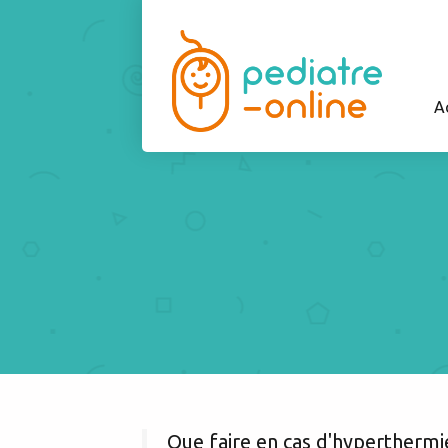
A
Que faire en cas d'hyperthermie