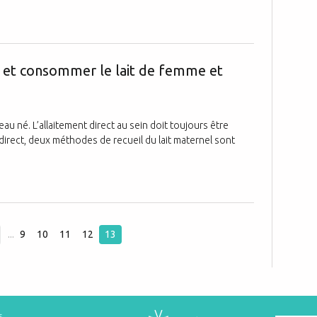
Comment reccu
r et consommer le lait de femme et
eau né. L’allaitement direct au sein doit toujours être
t direct, deux méthodes de recueil du lait maternel sont
...
9
10
11
12
13
s