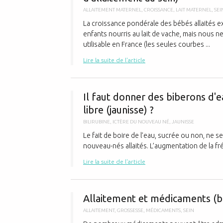
ALLAITEMENT MATERNEL
,
CROISSANCE
,
LAIT MATERNEL
,
SEI
La croissance pondérale des bébés allaités ex
enfants nourris au lait de vache, mais nous 
utilisable en France (les seules courbes ...
Lire la suite de l'article
Il faut donner des biberons d'ea
libre (jaunisse) ?
BILIRUBINE
,
ICTÈRE DU NOUVEAU NÉ
,
JAUNISSE
Le fait de boire de l’eau, sucrée ou non, ne se
nouveau-nés allaités. L’augmentation de la fr
Lire la suite de l'article
Allaitement et médicaments (bé
ALLAITEMENT
,
GROSSESSE
,
MÉDICAMENTS
,
SEIN