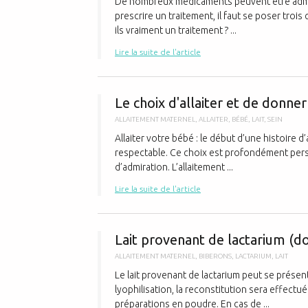
De nombreux médicaments peuvent être admini
prescrire un traitement, il faut se poser tro
ils vraiment un traitement ? ...
Lire la suite de l'article
Le choix d'allaiter et de donner
ALLAITEMENT MATERNEL
,
ALLAITER
,
BÉBÉ
,
LAIT
,
SEIN
Allaiter votre bébé : le début d’une histoire d’
respectable. Ce choix est profondément person
d’admiration. L’allaitement ...
Lire la suite de l'article
Lait provenant de lactarium (do
ALLAITEMENT MATERNEL
,
BIBERONS
,
LACTARIUM
,
LAIT
Le lait provenant de lactarium peut se prése
lyophilisation, la reconstitution sera effect
préparations en poudre. En cas de ...