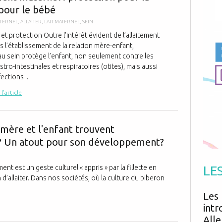
Antibiotiques
pour le bébé
Médicaments
Fièvre
Asthme
Mort subite
ATERNEL
,
ALLAITER
,
LAIT MATERNEL
,
SEIN
Génétique
Cardio vasculaire
Neurologie
Grossesse
 et protection Outre l’intérêt évident de l’allaitement
Chirurgie
Non classé
 l’établissement de la relation mère-enfant,
Comportement
Handicap
Nourrissons
Développement
 au sein protège l’enfant, non seulement contre les
Hygiène
stro-intestinales et respiratoires (otites), mais aussi
ections ...
 l'article
L'allaitement
a mère et l'enfant trouvent
 Un atout pour son développement?
ment est un geste culturel « appris » par la fillette en
LE
d’allaiter. Dans nos sociétés, où la culture du biberon
Les 
intr
Alle