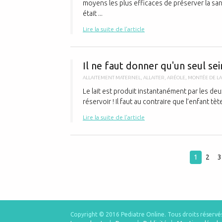
moyens les plus efficaces de préserver la sant
était ...
Lire la suite de l'article
Il ne faut donner qu'un seul sei
ALLAITEMENT MATERNEL
,
ALLAITER
,
ARÉOLE
,
MONTÉE DE LA
Le lait est produit instantanément par les deux
réservoir ! Il faut au contraire que l’enfant tèt
Lire la suite de l'article
1
2
3
Copyright © 2016 Pediatre Online.
Tous droits réservé