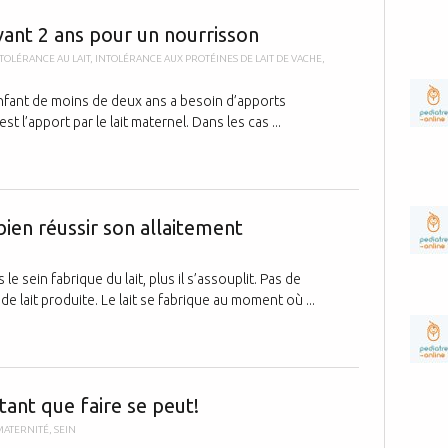
Les besoins e
avant 2 ans pour un nourrisson
TOLÉRANCE AU LAIT
,
INTOLÉRANCE AUX PROTÉINES DE LAIT DE VACHE
,
e enfant de moins de deux ans a besoin d’apports
t l’apport par le lait maternel. Dans les cas ...
Quelques règ
ien réussir son allaitement
e sein fabrique du lait, plus il s’assouplit. Pas de
de lait produite. Le lait se fabrique au moment où ...
Témoignage: L
ant que faire se peut!
MATERNITÉ
,
SEIN