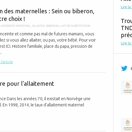
La maison des
Lire la
n des maternelles : Sein ou biberon,
tre choix !
Tro
LAITEMENT MATERNEL
,
ALLAITER
,
BIBERON
,
LAIT DE SUBSTITUTION
TND,
nceinte et comme pas mal de futures mamans, vous
préc
 si vous allez allaiter, ou pas, votre bébé. Pour voir
Lire la
est ICI. Histoire familiale, place du papa, pression de
..
 l'article
La Norvège : 
re pour l'allaitement
nce Dans les années 70, il existait en Norvège une
. En 1998, 2014, le taux d’allaitement maternel