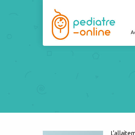
A
L'allaite