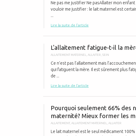
Ne pas me justifier Ne pasAllaiter mon enfant 
vouloir me justifier : le lait maternel est cert
...
Lire la suite de l'article
L'allaitement fatigue-t-il la mèr
ALLAITEMENT MATERNEL
,
ALLAITER
,
SEIN
Ce n’est pas l’allaitement mais l’accoucheme
qui fatiguent la mère. Il est sûrement plus f
de ...
Lire la suite de l'article
Pourquoi seulement 66% des no
maternité? Mieux former les mé
ALLAITEMENT
,
ALLAITEMENT MATERNEL
,
ALLAITER
Le lait maternel est le seul médicament 100% gr