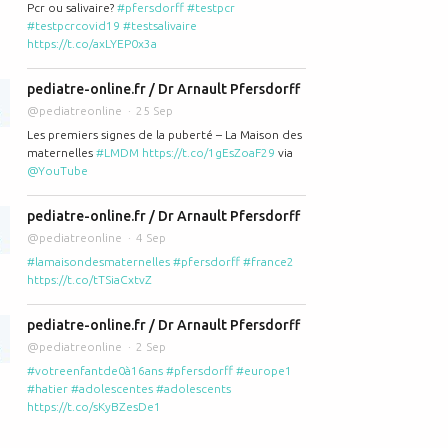
n lait et calcium avant 2 ans pour un nourrisson
Pcr ou salivaire?
#pfersdorff
#testpcr
#testpcrcovid19
#testsalivaire
https://t.co/axLYEP0x3a
pediatre-online.fr / Dr Arnault Pfersdorff
@pediatreonline
25 Sep
Les premiers signes de la puberté – La Maison des
maternelles
#LMDM
https://t.co/1gEsZoaF29
via
@YouTube
les de base pour bien réussir son allaitement
pediatre-online.fr / Dr Arnault Pfersdorff
@pediatreonline
4 Sep
#lamaisondesmaternelles
#pfersdorff
#france2
https://t.co/tTSiaCxtvZ
pediatre-online.fr / Dr Arnault Pfersdorff
@pediatreonline
2 Sep
#votreenfantde0à16ans
#pfersdorff
#europe1
'allaitement ? Autant que faire se peut!
#hatier
#adolescentes
#adolescents
https://t.co/sKyBZesDe1