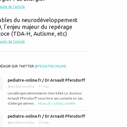
 maternelles : Sein ou biberon, faites votre choix !
 suite de l'article
ubles du neurodéveloppement
 l’enjeu majeur du repérage
oce (TDA-H, Autisme, etc)
 suite de l'article
RÉAGIR SUR TWITTER
@PEDIATREONLINE
un exemple à suivre pour l'allaitement
pediatre-online.fr / Dr Arnault Pfersdorff
@pediatreonline
17 Sep
Les allergies alimentaires chez bébé Le docteur
Arnault Pfersdorff nous livre ses conseils en cas
d’allergie alimen…
https://t.co/ldYjLdxNMk
pediatre-online.fr / Dr Arnault Pfersdorff
@pediatreonline
26 Sep