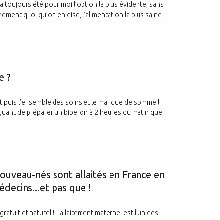
a toujours été pour moi l’option la plus évidente, sans
ainement quoi qu’on en dise, l’alimentation la plus saine
L'allaitement 
e ?
nt puis l’ensemble des soins et le manque de sommeil
atiguant de préparer un biberon à 2 heures du matin que
Pourquoi seu
uveau-nés sont allaités en France en
decins...et pas que !
atuit et naturel ! L’allaitement maternel est l’un des