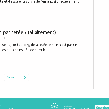
é et d’assurer la survie de l’enfant. Si chaque enfant
Il ne faut do
n par tétée ? (allaitement)
IT
,
SEIN
 seins, tout au long de la tétée; le sein n’est pas un
e les deux seins afin de stimuler ...
Suivant
s