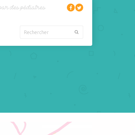
Rechercher
Nouveau-né
Rhumatologie
Obésité
Santé
Oncologie-
Scolarité
Cancérologie
Sexualité
Orl
Sites web
Para-médical
Sommeil
arentalité
Sport
 maternel : protection pour la mère et pour le bébé
Pédiatrie
Tabagisme Vapotage
Pneumologie
Télémédecine