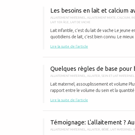
Les besoins en lait et calcium 
ALLAITEMENT MATERNEL
,
ALLAITEMENT MIXTE
,
CALCIUM
,
IN
LAIT 1ER ÂGE
,
LAIT DE VACHE
Lait infantile, c’est du lait de vache Le jeun
quotidiens de lait, c’est bien connu. Le mieux es
Lire la suite de l'article
Quelques règles de base pour b
ALLAITEMENT MATERNEL
,
ALLAITER
,
SEIN ET LAIT MATERNEL
Lait maternel, assouplissement et volume Plus l
rapport entre le volume du sein et la quantité 
Lire la suite de l'article
Témoignage: L'allaitement ? Aut
ALLAITEMENT MATERNEL
,
ALLAITER
,
BÉBÉ
,
LAIT MATERNEL
,