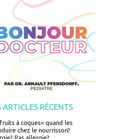
Podcasts
Urgences
Prématurés
Vacances
Protection enfance
Vaccins
Psycho social
Vision
psychologie
Voyages
, activité innée? La mère et l'enfant trouvent spontanément comment fa
S ARTICLES RÉCENTS
fruits à coques= quand les
oduire chez le nourrisson?
rgie? Pas allergie?