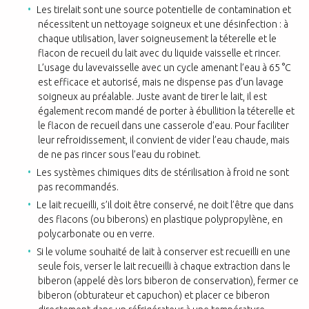
Les tirelait sont une source potentielle de contamination et
nécessitent un nettoyage soigneux et une désinfection : à
chaque utilisation, laver soigneusement la téterelle et le
flacon de recueil du lait avec du liquide vaisselle et rincer.
L’usage du lavevaisselle avec un cycle amenant l’eau à 65 °C
est efficace et autorisé, mais ne dispense pas d’un lavage
soigneux au préalable. Juste avant de tirer le lait, il est
également recom mandé de porter à ébullition la téterelle et
le flacon de recueil dans une casserole d’eau. Pour faciliter
leur refroidissement, il convient de vider l’eau chaude, mais
de ne pas rincer sous l’eau du robinet.
Les systèmes chimiques dits de stérilisation à froid ne sont
pas recommandés.
Le lait recueilli, s’il doit être conservé, ne doit l’être que dans
des flacons (ou biberons) en plastique polypropylène, en
polycarbonate ou en verre.
Si le volume souhaité de lait à conserver est recueilli en une
seule fois, verser le lait recueilli à chaque extraction dans le
biberon (appelé dès lors biberon de conservation), fermer ce
biberon (obturateur et capuchon) et placer ce biberon