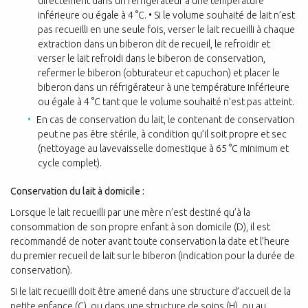
directement dans un réfrigérateur à une température
inférieure ou égale à 4 °C. • Si le volume souhaité de lait n’est
pas recueilli en une seule fois, verser le lait recueilli à chaque
extraction dans un biberon dit de recueil, le refroidir et
verser le lait refroidi dans le biberon de conservation,
refermer le biberon (obturateur et capuchon) et placer le
biberon dans un réfrigérateur à une température inférieure
ou égale à 4 °C tant que le volume souhaité n’est pas atteint.
En cas de conservation du lait, le contenant de conservation
peut ne pas être stérile, à condition qu’il soit propre et sec
(nettoyage au lavevaisselle domestique à 65 °C minimum et
cycle complet).
Conservation du lait à domicile :
Lorsque le lait recueilli par une mère n’est destiné qu’à la
consommation de son propre enfant à son domicile (D), il est
recommandé de noter avant toute conservation la date et l’heure
du premier recueil de lait sur le biberon (indication pour la durée de
conservation).
Si le lait recueilli doit être amené dans une structure d’accueil de la
petite enfance (C), ou dans une structure de soins (H), ou au