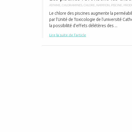
ASTHME
,
CHLORAMINES
,
CHLORE
,
NATATION
,
PISCINE
,
PRODU
Le chlore des piscines augmente la perméabil
par l’Unité de Toxicologie de l’université Cat
la possibilité d’effets délétères des ...
Lire la suite de l'article