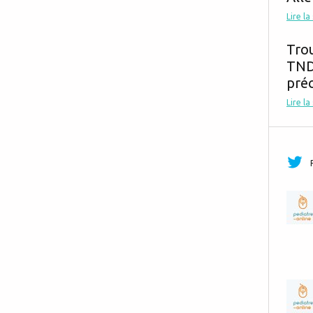
Lire la
Tro
TND,
préc
Lire la