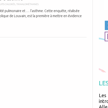
Antibiotiques
Médicaments
ITS CHLORÉS
,
TRIHALOMÉTHANES
Fièvre
Asthme
Mort subite
ité pulmonaire et … l’asthme. Cette enquête, réalisée
Génétique
Cardio vasculaire
Neurologie
holique de Louvain, est la première à mettre en évidence
Grossesse
Chirurgie
Non classé
Comportement
Handicap
Nourrissons
Développement
Hygiène
LE
Les 
intr
Alle