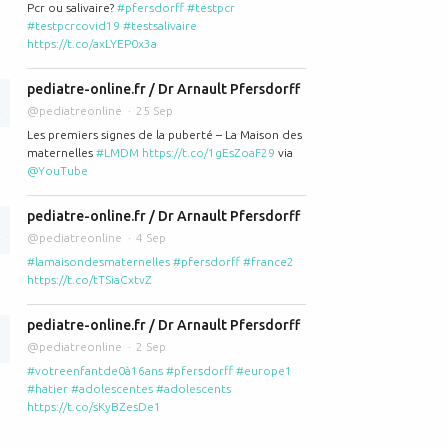
Pcr ou salivaire?
#pfersdorff
#testpcr
#testpcrcovid19
#testsalivaire
https://t.co/axLYEP0x3a
pediatre-online.fr / Dr Arnault Pfersdorff
@pediatreonline
25 Sep
Les premiers signes de la puberté – La Maison des
maternelles
#LMDM
https://t.co/1gEsZoaF29
via
@YouTube
pediatre-online.fr / Dr Arnault Pfersdorff
@pediatreonline
4 Sep
#lamaisondesmaternelles
#pfersdorff
#france2
https://t.co/tTSiaCxtvZ
pediatre-online.fr / Dr Arnault Pfersdorff
@pediatreonline
2 Sep
#votreenfantde0à16ans
#pfersdorff
#europe1
#hatier
#adolescentes
#adolescents
https://t.co/sKyBZesDe1