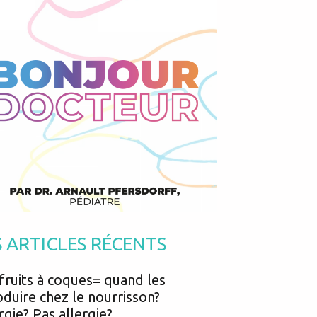
Podcasts
Urgences
Prématurés
Vacances
Protection enfance
Vaccins
Psycho social
Vision
psychologie
Voyages
S ARTICLES RÉCENTS
fruits à coques= quand les
oduire chez le nourrisson?
rgie? Pas allergie?