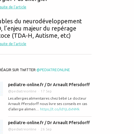
 suite de l'article
ubles du neurodéveloppement
 l’enjeu majeur du repérage
oce (TDA-H, Autisme, etc)
 suite de l'article
RÉAGIR SUR TWITTER
@PEDIATREONLINE
pediatre-online.fr / Dr Arnault Pfersdorff
@pediatreonline
17 Sep
Les allergies alimentaires chez bébé Le docteur
Arnault Pfersdorff nous livre ses conseils en cas
d’allergie alimen…
https://t.co/ldYjLdxNMk
pediatre-online.fr / Dr Arnault Pfersdorff
@pediatreonline
26 Sep