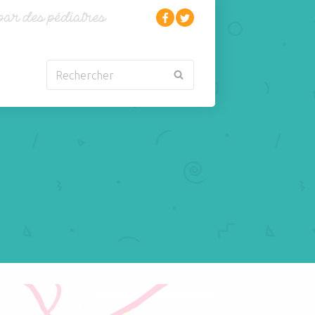
Rechercher
Nouveau-né
Rhumatologie
Obésité
Santé
Oncologie-
Scolarité
Cancérologie
Sexualité
Orl
Sites web
Para-médical
Sommeil
arentalité
Sport
favorisent les crises d'asthme
Pédiatrie
Tabagisme Vapotage
Pneumologie
Télémédecine