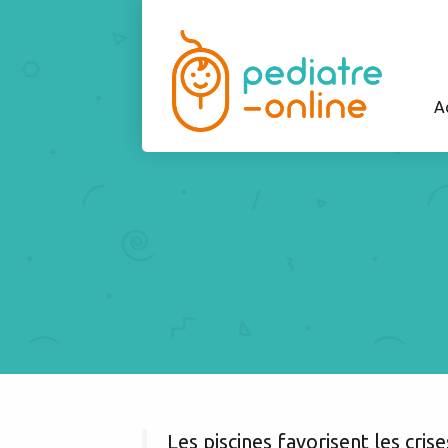
A
Les piscines favorisent les cris