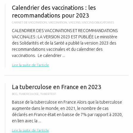
Calendrier des vaccinations : les
recommandations pour 2023
CARNET DE VACCINATION
,
VACCINATION
,
VACCINS
,
VACCINS OBLIGATOIRES
CALENDRIER DES VACCINATIONS ET RECOMMANDATIONS
VACCINALES : LA VERSION 2023 EST PUBLIÉE Le ministère
des Solidarités et de la Santé a publié la version 2023 des
recommandations vaccinales et du calendrier des
vaccinations. Le calendrier ...
Lire la suite de l'article
L
La tuberculose en France en 2023
BCG
,
TUBERCULOSE
,
TUBERTEST
Baisse de la tuberculose en France Alors que la tuberculose
augmente dans le monde, en 2021, le nombre de cas
déclarés en France était en baisse de 7% par rapport à 2020,
en lien avec la ...
Lire la suite de l'article