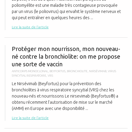
poliomyélite est une maladie très contagieuse provoquée
par un virus (le poliovirus) qui envahit le système nerveux et
qui peut entraîner en quelques heures des ...
Lire la suite de l'article
P
Protéger mon nourrisson, mon nouveau-
né contre la bronchiolite: on me propose
une sorte de vaccin
ANTICORPS MONOCLONAL
,
BEYFORTUS
,
BRONCHIOLITE
,
NIRSÉVIMAB
,
VIRUS
SYNCYTIAL RESPIRATOIRE
,
VRS
Le Nirsévimab (Beyfortus) pour la prévention des
bronchiolites à virus respiratoire syncytial (VRS) chez les
nouveau-nés et nourrissons Le nirsevimab (Beyfortus®) a
obtenu récemment l’autorisation de mise sur le marché
(AMM) en Europe avec une disponibilité ...
Lire la suite de l'article
C