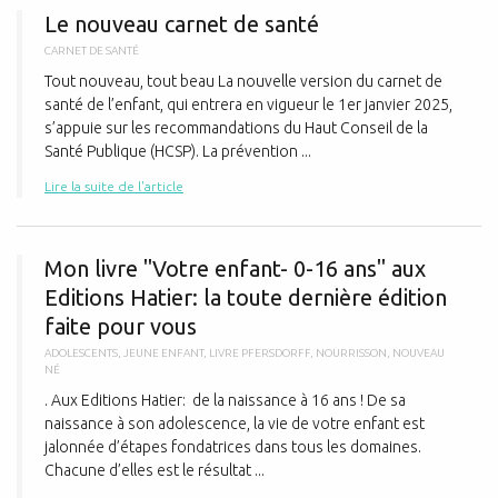
Le nouveau carnet de santé
CARNET DE SANTÉ
Tout nouveau, tout beau La nouvelle version du carnet de
santé de l’enfant, qui entrera en vigueur le 1er janvier 2025,
s’appuie sur les recommandations du Haut Conseil de la
Santé Publique (HCSP). La prévention ...
Lire la suite de l'article
M
Mon livre "Votre enfant- 0-16 ans" aux
Editions Hatier: la toute dernière édition
faite pour vous
ADOLESCENTS
,
JEUNE ENFANT
,
LIVRE PFERSDORFF
,
NOURRISSON
,
NOUVEAU
NÉ
. Aux Editions Hatier: de la naissance à 16 ans ! De sa
naissance à son adolescence, la vie de votre enfant est
jalonnée d’étapes fondatrices dans tous les domaines.
Chacune d’elles est le résultat ...