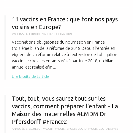
1
11 vaccins en France : que font nos pays
voisins en Europe?
VACCINS EN EUROPE
,
VACCINS OBLIGATOIRES
Vaccinations obligatoires du nourrisson en France :
troisième bilan de la réforme de 2018 Depuis l’entrée en
vigueur de la réforme relative à l’extension de l’obligation
vaccinale chez les enfants nés à partir de 2018, un bilan
annuel est réalisé afin ...
Lire la suite de l'article
T
Tout, tout, vous saurez tout sur les
vaccins, comment préparer l'enfant - La
Maison des maternelles #LMDM Dr
Pfersdorff #France2
ANALGÉSIE
,
DOULEUR VACCIN
,
VACCIN
,
VACCIN COVID
,
VACCIN COVID ENFANT