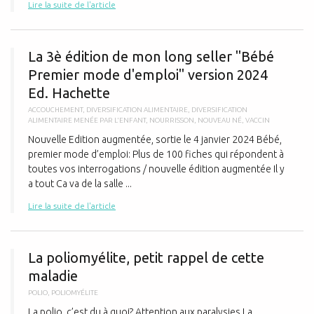
Lire la suite de l'article
L
La 3è édition de mon long seller "Bébé
Premier mode d'emploi" version 2024
Ed. Hachette
ACCOUCHEMENT
,
DIVERSIFICATION ALIMENTAIRE
,
DIVERSIFICATION
ALIMENTAIRE MENÉE PAR L'ENFANT
,
NOURRISSON
,
NOUVEAU NÉ
,
VACCIN
Nouvelle Edition augmentée, sortie le 4 janvier 2024 Bébé,
premier mode d’emploi: Plus de 100 fiches qui répondent à
toutes vos interrogations / nouvelle édition augmentée Il y
a tout Ca va de la salle ...
Lire la suite de l'article
L
La poliomyélite, petit rappel de cette
maladie
POLIO
,
POLIOMYÉLITE
La polio, c’est du à quoi? Attention aux paralysies La