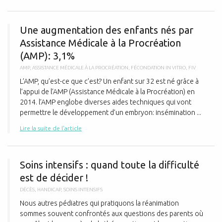
U
Une augmentation des enfants nés par
Assistance Médicale à la Procréation
(AMP): 3,1%
AMP
,
ASSISTANCE MÉDICALE À LA PROCRÉATION
,
FÉCONDATION IN VITRO
,
FIV
L’AMP, qu’est-ce que c’est? Un enfant sur 32 est né grâce à
l’appui de l’AMP (Assistance Médicale à la Procréation) en
2014. l’AMP englobe diverses aides techniques qui vont
permettre le développement d’un embryon: insémination ...
Lire la suite de l'article
S
Soins intensifs : quand toute la difficulté
est de décider !
DÉCÈS
,
HANDICAP
,
SOINS INTENSIFS
Nous autres pédiatres qui pratiquons la réanimation
sommes souvent confrontés aux questions des parents où