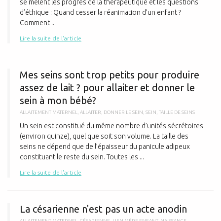
se mêlent les progrès de la thérapeutique et les questions
d’éthique : Quand cesser la réanimation d’un enfant ?
Comment ...
Lire la suite de l'article
M
Mes seins sont trop petits pour produire
assez de lait ? pour allaiter et donner le
sein à mon bébé?
ALLAITEMENT MATERNEL
,
ALLAITER
,
DONNER LE SEIN
,
SEIN
,
TAILLE DE SEINS
Un sein est constitué du même nombre d’unités sécrétoires
(environ quinze), quel que soit son volume. La taille des
seins ne dépend que de l’épaisseur du panicule adipeux
constituant le reste du sein. Toutes les ...
Lire la suite de l'article
L
La césarienne n'est pas un acte anodin
ALLAITEMENT MATERNEL
,
CÉSARIENNE
,
LIEN MÈRE ENFANT
,
NAISSANCE