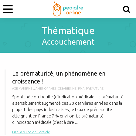
Thématique
Accouchement
L
La prématurité, un phénomène en
croissance !
ÂGE MATERNEL
,
AMÉNORRHÉE
,
CÉSARIENNE
,
PMA
,
PRÉMATURÉ
Spontanée ou induite (d’indication médicale), la prématurité
a sensiblement augmenté ces 30 dernières années dans la
plupart des pays industrialisés, le taux de prématurité
atteignant en France 7 % environ. La prématurité
d’indication médicale (c’est à dire ...
Lire la suite de l'article