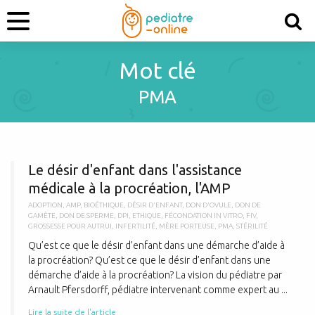
Mot clé
PMA
L
Le désir d'enfant dans l'assistance
médicale à la procréation, l'AMP
ADOPTION
,
AMP
,
BIOÉTHIQUE
,
DÉSIR D'ENFANT
,
DON D'OVULE
,
DON DE
GAMÈTE
,
DON DE SPERME
,
DPI
,
ETHIQUE
,
FÉCONDATION IN VITRO
,
FIV
,
GROSSESSE POUR AUTRUI
,
INFERTILITÉ
,
MÈRE PORTEUSE
,
PMA
,
STÉRILITÉ
Qu’est ce que le désir d’enfant dans une démarche d’aide à
la procréation? Qu’est ce que le désir d’enfant dans une
démarche d’aide à la procréation? La vision du pédiatre par
Arnault Pfersdorff, pédiatre intervenant comme expert au ...
Lire la suite de l'article