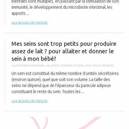
bienfaits sont multiples, en passant par la stimulation de son
immunité, le développement du microbiote intestinal, les
apports ...
Lire la suite de l'article
M
Mes seins sont trop petits pour produire
assez de lait ? pour allaiter et donner le
sein à mon bébé?
ALLAITEMENT MATERNEL
,
ALLAITER
,
DONNER LE SEIN
,
SEIN
,
TAILLE DE SEINS
Un sein est constitué du même nombre d’unités sécrétoires
(environ quinze), quel que soit son volume. La taille des
seins ne dépend que de l’épaisseur du panicule adipeux
constituant le reste du sein. Toutes les ...
Lire la suite de l'article