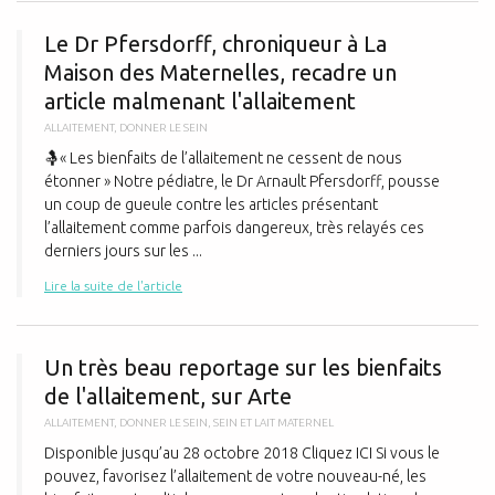
L
Le Dr Pfersdorff, chroniqueur à La
Maison des Maternelles, recadre un
article malmenant l'allaitement
ALLAITEMENT
,
DONNER LE SEIN
🤱« Les bienfaits de l’allaitement ne cessent de nous
étonner » Notre pédiatre, le Dr Arnault Pfersdorff, pousse
un coup de gueule contre les articles présentant
l’allaitement comme parfois dangereux, très relayés ces
derniers jours sur les ...
Lire la suite de l'article
U
Un très beau reportage sur les bienfaits
de l'allaitement, sur Arte
ALLAITEMENT
,
DONNER LE SEIN
,
SEIN ET LAIT MATERNEL
Disponible jusqu’au 28 octobre 2018 Cliquez ICI Si vous le
pouvez, favorisez l’allaitement de votre nouveau-né, les