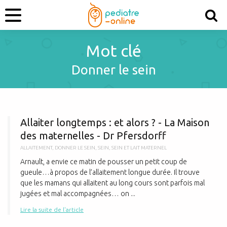
Mot clé
Donner le sein
A
Allaiter longtemps : et alors ? - La Maison
des maternelles - Dr Pfersdorff
ALLAITEMENT
,
DONNER LE SEIN
,
SEIN
,
SEIN ET LAIT MATERNEL
Arnault, a envie ce matin de pousser un petit coup de
gueule…à propos de l’allaitement longue durée. Il trouve
que les mamans qui allaitent au long cours sont parfois mal
jugées et mal accompagnées… on ...
Lire la suite de l'article