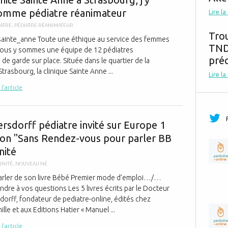
omme pédiatre réanimateur
Lire la
IATRE
,
PÉDIATRE RÉANIMATEUR
Tro
ainte_anne Toute une éthique au service des femmes
TND,
ous y sommes une équipe de 12 pédiatres
préc
de garde sur place. Située dans le quartier de la
trasbourg, la clinique Sainte Anne ...
Lire la
 l'article
Le Dr Pfersdo
ersdorff pédiatre invité sur Europe 1
sion "Sans Rendez-vous pour parler BB
nité
RNITÉ
,
NOUVEAU NÉ
parler de son livre Bébé Premier mode d’emploi…/…
re à vos questions Les 5 livres écrits par le Docteur
dorff, fondateur de pediatre-online, édités chez
lle et aux Editions Hatier « Manuel ...
 l'article