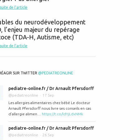
 suite de l'article
ubles du neurodéveloppement
 l’enjeu majeur du repérage
oce (TDA-H, Autisme, etc)
 suite de l'article
rff pédiatre invité sur Europe 1 à l'émission "Sans Rendez-vous pour par
RÉAGIR SUR TWITTER
@PEDIATREONLINE
pediatre-online.fr / Dr Arnault Pfersdorff
@pediatreonline
17 Sep
Les allergies alimentaires chez bébé Le docteur
Arnault Pfersdorff nous livre ses conseils en cas
d’allergie alimen…
https://t.co/ldYjLdxNMk
pediatre-online.fr / Dr Arnault Pfersdorff
@pediatreonline
26 Sep