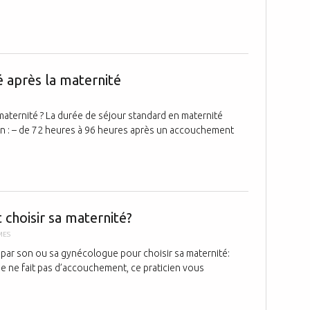
Le retour à l
é après la maternité
 maternité ? La durée de séjour standard en maternité
on : – de 72 heures à 96 heures après un accouchement
Vous allez a
choisir sa maternité?
MES
par son ou sa gynécologue pour choisir sa maternité:
gue ne fait pas d’accouchement, ce praticien vous