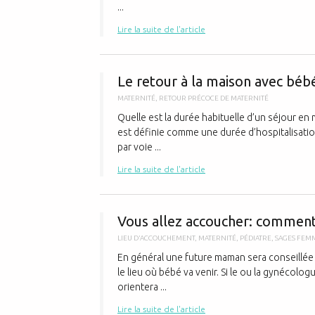
...
Lire la suite de l'article
Le retour à la maison avec béb
MATERNITÉ
,
RETOUR PRÉCOCE DE MATERNITÉ
Quelle est la durée habituelle d’un séjour en
est définie comme une durée d’hospitalisati
par voie ...
Lire la suite de l'article
Vous allez accoucher: comment 
LIEU D'ACCOUCHEMENT
,
MATERNITÉ
,
PÉDIATRE
,
SAGES FEM
En général une future maman sera conseillée 
le lieu où bébé va venir. Si le ou la gynécolo
orientera ...
Lire la suite de l'article