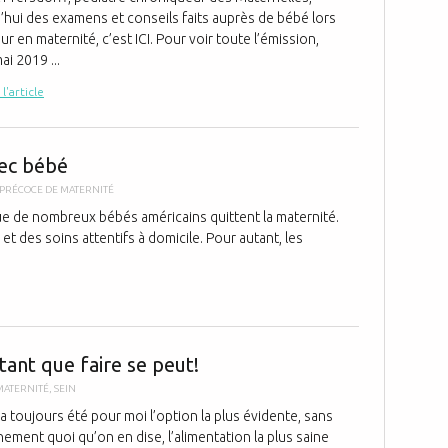
’hui des examens et conseils faits auprès de bébé lors
ur en maternité, c’est ICI. Pour voir toute l’émission,
mai 2019 ...
 l'article
Sortie préco
vec bébé
 PRÉCOCE DE MATERNITÉ
que de nombreux bébés américains quittent la maternité.
t des soins attentifs à domicile. Pour autant, les
Témoignage: L
ant que faire se peut!
MATERNITÉ
,
SEIN
a toujours été pour moi l’option la plus évidente, sans
ainement quoi qu’on en dise, l’alimentation la plus saine