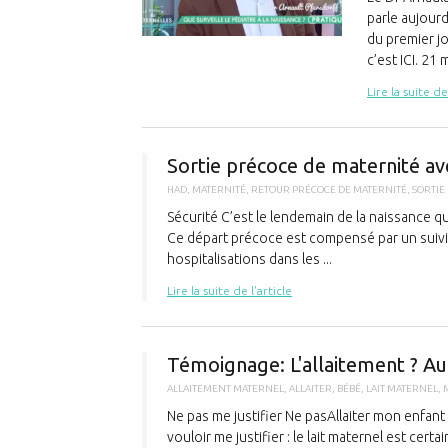
parle aujourd
du premier jo
c’est ICI. 21 
Lire la suite de
Sortie précoce de maternité a
HAD
,
MATERNITÉ
,
RETOUR PRÉCOCE DE MATERNITÉ
,
SORTIE
Sécurité C’est le lendemain de la naissance 
Ce départ précoce est compensé par un suivi e
hospitalisations dans les ...
Lire la suite de l'article
Témoignage: L'allaitement ? Aut
ALLAITEMENT MATERNEL
,
ALLAITER
,
BÉBÉ
,
LAIT MATERNEL
,
Ne pas me justifier Ne pasAllaiter mon enfant 
vouloir me justifier : le lait maternel est cert