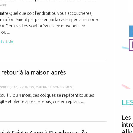
Antibiotiques
Médicaments
IATRE
Fièvre
Asthme
Mort subite
iatre Quel que soit l’endroit où vous accoucherez,
Génétique
Cardio vasculaire
Neurologie
inira forcément par passer par la case « pédiatre » ou «
Grossesse
Chirurgie
Non classé
n ». Deux visites sont prévues, en moyenne, en
Comportement
Handicap
ou ...
Nourrissons
Développement
Hygiène
 l'article
Bébé et ses p
e retour à la maison après
RRHÉES
,
GAZ
,
IRRITATION
,
MATERNITÉ
,
VOMISSEMENT
qu’à 3 ou 4 mois, ces coliques se répètent tous les
LE
te et pleure après le repas, crie en repliant ...
Les 
intr
La maternité
Alle
ité Sainte Anne à Strasbourg, j'y