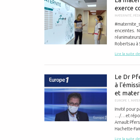
exerce c
MATERNITÉ
,
PÉD
#maternite_s
enceintes. N
réanimateurs 
Robertsau à S
Lire la suite de
Le Dr Pf
à l'émis
et mater
EUROPE 1
,
MATE
Invité pour 
…/…et répond
Arnault Pfers
Hachette-Fami
Lire la suite de