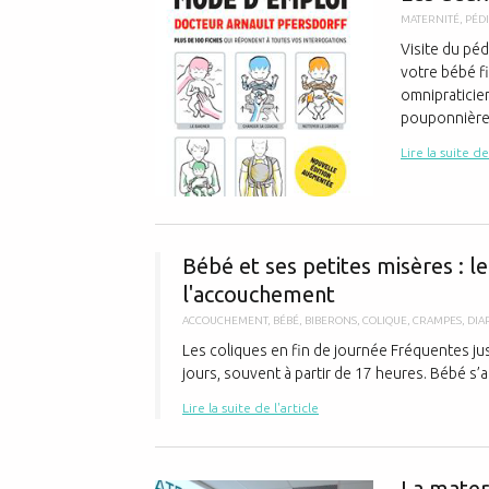
MATERNITÉ
,
PÉD
Visite du péd
votre bébé f
omnipraticie
pouponnière 
Lire la suite de
Bébé et ses petites misères : l
l'accouchement
ACCOUCHEMENT
,
BÉBÉ
,
BIBERONS
,
COLIQUE
,
CRAMPES
,
DIA
Les coliques en fin de journée Fréquentes jus
jours, souvent à partir de 17 heures. Bébé s’agi
Lire la suite de l'article
La matern