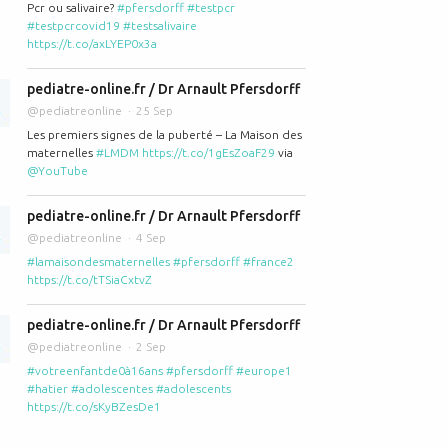
Pcr ou salivaire?
#pfersdorff
#testpcr
#testpcrcovid19
#testsalivaire
a clinique Sainte et la clinique St Luc sur les maternités éloignées avec l
https://t.co/axLYEP0x3a
pediatre-online.fr / Dr Arnault Pfersdorff
@pediatreonline
25 Sep
Les premiers signes de la puberté – La Maison des
maternelles
#LMDM
https://t.co/1gEsZoaF29
via
@YouTube
pediatre-online.fr / Dr Arnault Pfersdorff
@pediatreonline
4 Sep
#lamaisondesmaternelles
#pfersdorff
#france2
https://t.co/tTSiaCxtvZ
 maternelles le Dr A.Pfersdorff parle du 1er jour en maternité, bébé une
pediatre-online.fr / Dr Arnault Pfersdorff
@pediatreonline
2 Sep
#votreenfantde0à16ans
#pfersdorff
#europe1
#hatier
#adolescentes
#adolescents
https://t.co/sKyBZesDe1