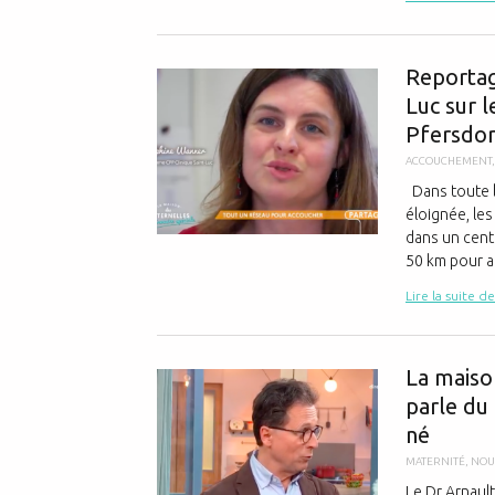
Reportage
Luc sur l
Pfersdor
ACCOUCHEMENT
Dans toute l
éloignée, le
dans un centr
50 km pour al
Lire la suite de
La maiso
parle du 
né
MATERNITÉ
,
NOU
Le Dr Arnaul