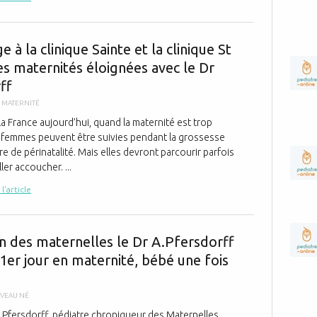
Reportage à l
 à la clinique Sainte et la clinique St
es maternités éloignées avec le Dr
ff
,
MATERNITÉ
a France aujourd’hui, quand la maternité est trop
s femmes peuvent être suivies pendant la grossesse
e de périnatalité. Mais elles devront parcourir parfois
ler accoucher. ...
 l'article
La maison des
n des maternelles le Dr A.Pfersdorff
1er jour en maternité, bébé une fois
VEAU NÉ
t Pfersdorff, pédiatre chroniqueur des Maternelles,