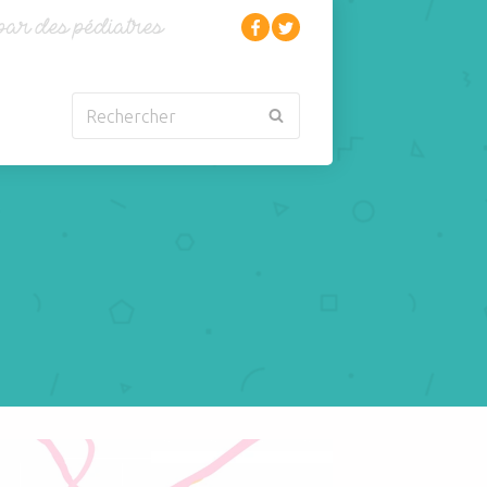
Rechercher
Nouveau-né
Rhumatologie
Obésité
Santé
Oncologie-
Scolarité
Cancérologie
Sexualité
Orl
Sites web
Para-médical
Sommeil
arentalité
Sport
mens du pédiatre à la maternité
Pédiatrie
Tabagisme Vapotage
Pneumologie
Télémédecine