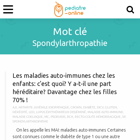
Mot clé
Spondylarthropathie
L
Les maladies auto-immunes chez les
enfants: c'est quoi? Y a-t-il une part
héréditaire? Davantage chez les filles
70% !
AJI
,
ARTHRITE JUVÉNILE IDIOPATHIQUE
,
CROHN
,
DIABÈTE
,
DICV
,
GLUTEN
,
HÉRÉDITÉ
,
LED
,
LUPUS ÉRYTHÉMATEUX DISSÉMINÉ
,
MALADIE AUTO-IMMUNE
,
MALADIE COELIAQUE
,
MC
,
PSORIASIS
,
RCH
,
RECTO-COLITE HÉMORRAGIQUE
,
SP
,
SPONDYLARTHROPATHIE
On les appelle les MAI: maladies auto-immunes Certaines
sont connues comme le diabète de type 1 ou une autre