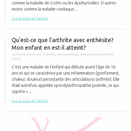
comme la maladie de Crohn ou les dysthyroidies. D’autres
moins comme la maladie coeliaque ...
Lire la suite de l'article
Q
Qu'est-ce que l'arthrite avec enthésite?
Mon enfant en est-il atteint?
ARTHRITE
,
ENTHÉSITE
,
ENTRÉES
,
INFLAMMATION
,
SPONDYLARTHROPATHIE
,
UVÉITE
C’est une maladie de l’enfant qui débute avant l’âge de 16
ans et qui se caractérise par une inflammation (gonflement,
chaleur, douleur) persistante des articulations (arthrite). Elle
était autrefois appelée spondylarthropathie juvénile, ce qui
signifie « ...
Lire la suite de l'article