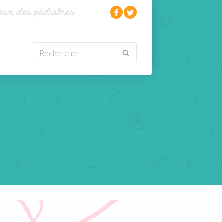
Rechercher
Nouveau-né
Rhumatologie
Obésité
Santé
Oncologie-
Scolarité
Cancérologie
Sexualité
Orl
Sites web
Para-médical
Sommeil
arentalité
Sport
ntaire, qu'est ce que c'est?
Pédiatrie
Tabagisme Vapotage
Pneumologie
Télémédecine