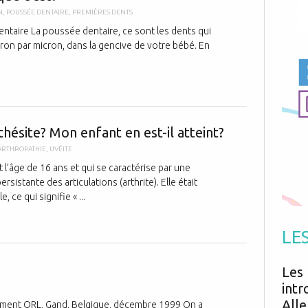
Antibiotiques
Médicaments
N
,
POUSSÉE DENTAIRE
,
PREMIÈRES DENTS
Fièvre
Asthme
Mort subite
ntaire La poussée dentaire, ce sont les dents qui
Génétique
Cardio vasculaire
Neurologie
n par micron, dans la gencive de votre bébé. En
Grossesse
Chirurgie
Non classé
Comportement
Handicap
Nourrissons
Développement
Hygiène
Qu'est-ce que
thésite? Mon enfant en est-il atteint?
ARTHROPATHIE
,
UVÉITE
 l’âge de 16 ans et qui se caractérise par une
sistante des articulations (arthrite). Elle était
 ce qui signifie « ...
LE
De la rhinite 
Les 
intr
Alle
ement ORL, Gand, Belgique, décembre 1999 On a