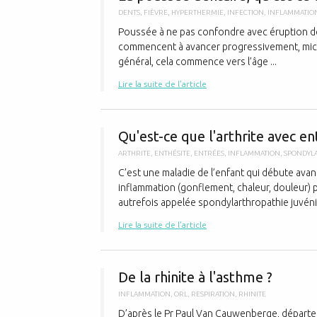
DENTS
,
FIÈVRE
,
HYPERTHERMIE
,
INFECTION
,
INFLAMMATIO
Poussée à ne pas confondre avec éruption de
commencent à avancer progressivement, micro
général, cela commence vers l’âge ...
Lire la suite de l'article
Qu'est-ce que l'arthrite avec en
ARTHRITE
,
ENTHÉSITE
,
ENTRÉES
,
INFLAMMATION
,
SPONDYL
C’est une maladie de l’enfant qui débute avant
inflammation (gonflement, chaleur, douleur) per
autrefois appelée spondylarthropathie juvénile,
Lire la suite de l'article
De la rhinite à l'asthme ?
INFLAMMATION
,
ORL
,
RESPIRATION
,
RHINITE
D’après le Pr Paul Van Cauwenberge, départ