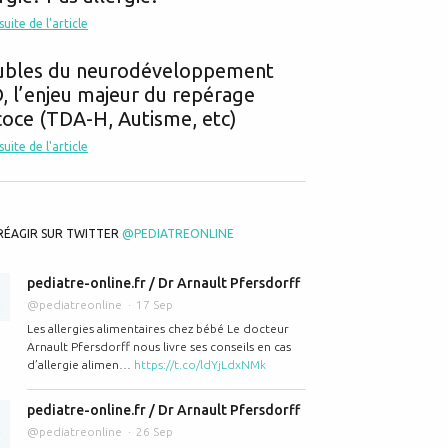
 suite de l'article
ubles du neurodéveloppement
 l’enjeu majeur du repérage
oce (TDA-H, Autisme, etc)
 suite de l'article
RÉAGIR SUR TWITTER
@PEDIATREONLINE
pediatre-online.fr / Dr Arnault Pfersdorff
@pediatreonline
17 Sep
Les allergies alimentaires chez bébé Le docteur
Arnault Pfersdorff nous livre ses conseils en cas
d’allergie alimen…
https://t.co/ldYjLdxNMk
pediatre-online.fr / Dr Arnault Pfersdorff
@pediatreonline
26 Sep