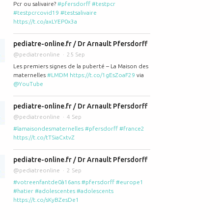
Pcr ou salivaire?
#pfersdorff
#testpcr
#testpcrcovid19
#testsalivaire
https://t.co/axLYEP0x3a
pediatre-online.fr / Dr Arnault Pfersdorff
@pediatreonline
25 Sep
Les premiers signes de la puberté – La Maison des
maternelles
#LMDM
https://t.co/1gEsZoaF29
via
@YouTube
pediatre-online.fr / Dr Arnault Pfersdorff
@pediatreonline
4 Sep
#lamaisondesmaternelles
#pfersdorff
#france2
https://t.co/tTSiaCxtvZ
pediatre-online.fr / Dr Arnault Pfersdorff
@pediatreonline
2 Sep
#votreenfantde0à16ans
#pfersdorff
#europe1
#hatier
#adolescentes
#adolescents
https://t.co/sKyBZesDe1