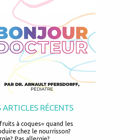
Podcasts
Urgences
Prématurés
Vacances
Protection enfance
Vaccins
Psycho social
Vision
psychologie
Voyages
 l'arthrite avec enthésite? Mon enfant en est-il atteint?
S ARTICLES RÉCENTS
à l'asthme ?
fruits à coques= quand les
oduire chez le nourrisson?
rgie? Pas allergie?