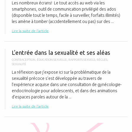
Les nombreux écrans! Le tout accès au web via les
smartphones, outil de communication privilégié des ados
(disponible tout le temps, facile à surveiller, forfaits illimités)
les amène à tomber (accidentellement ou pas) sur des ...
Lire la suite de l'article
L
L'entrée dans la sexualité et ses aléas
CONTRACEPTION
,
ÉDUCATION SEXUELLE
,
RAPPORTS SEXUELS
,
RÈGLES
,
SEXUALITÉ
La réflexion que j’expose ici sur la problématique de la
sexualité précoce s’est développée au travers de
l’expérience acquise dans une consultation de gynécologie-
endocrinologie pour adolescents, et dans des animations
d’espaces paroles autour de la ...
Lire la suite de l'article