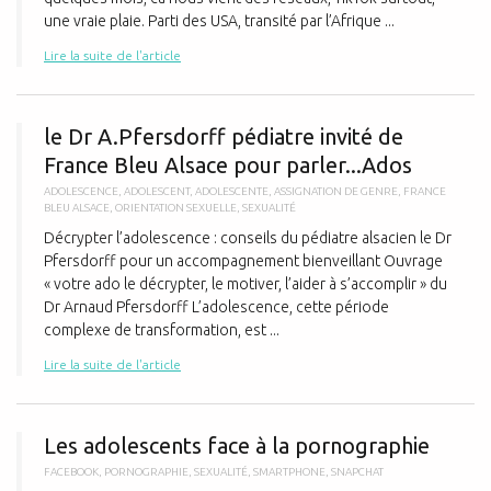
une vraie plaie. Parti des USA, transité par l’Afrique ...
Lire la suite de l'article
l
le Dr A.Pfersdorff pédiatre invité de
France Bleu Alsace pour parler...Ados
ADOLESCENCE
,
ADOLESCENT
,
ADOLESCENTE
,
ASSIGNATION DE GENRE
,
FRANCE
BLEU ALSACE
,
ORIENTATION SEXUELLE
,
SEXUALITÉ
Décrypter l’adolescence : conseils du pédiatre alsacien le Dr
Pfersdorff pour un accompagnement bienveillant Ouvrage
« votre ado le décrypter, le motiver, l’aider à s’accomplir » du
Dr Arnaud Pfersdorff L’adolescence, cette période
complexe de transformation, est ...
Lire la suite de l'article
L
Les adolescents face à la pornographie
FACEBOOK
,
PORNOGRAPHIE
,
SEXUALITÉ
,
SMARTPHONE
,
SNAPCHAT