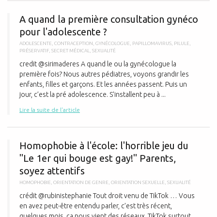
A
A quand la première consultation gynéco
pour l'adolescente ?
ADOLESCENTE
,
CONTRACEPTION
,
GYNÉCOLOGUE
,
PAPILLOMAVIRUS
,
PILULE
,
PRÉSERVATIF
,
SECRET MÉDICAL
,
SEXUALITÉ
credit @sirimaderes A quand le ou la gynécologue la
première fois? Nous autres pédiatres, voyons grandir les
enfants, filles et garçons. Et les années passent. Puis un
jour, c’est la pré adolescence. S’installent peu à ...
Lire la suite de l'article
H
Homophobie à l'école: l'horrible jeu du
"Le 1er qui bouge est gay!" Parents,
soyez attentifs
HOMOPHOBIE
,
ORIENTATION DE GENRE
,
ORIENTATION SEXUELLE
,
SEXUALITÉ
crédit @rubinistephanie Tout droit venu de TikTok … Vous
en avez peut-être entendu parler, c’est très récent,
quelques mois, ca nous vient des réseaux, TikTok surtout,