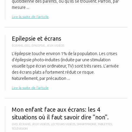
quotidienne des parents, où qu’ils se trouvent. Parfois, par
mesure ...
Lire la suite de l'article
E
Epilepsie et écrans
ÉCRANS
,
EEG
,
ÉPILEPSIE
,
JEUX VIDÉOS
L’épilepsie touche environ 1% de la population. Les crises
d’épilepsie photo-induites (induite par une stimulation
visuelle type écran ordinateur, TV) sont très rares. L’arrivée
des écrans plats a fortement réduit ce risque.
Naturellement, par précaution ...
Lire la suite de l'article
M
Mon enfant face aux écrans: les 4
situations où il faut savoir dire "non".
DVD
,
ÉCRANS
,
JEUX VIDÉOS
,
LECTEURS VIDÉOS
,
SMARTPHONE
,
TABLETTES
,
TÉLÉVISION