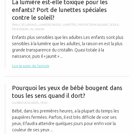
La lumière est-elle toxique pour les
enfants? Port de lunettes spéciales
contre le soleil?
DMLA
,
ÉCLAIRAGE
,
LUMIÈRE BLEUE
,
LUNETTES
,
PROTECTION SOLAIRE
,
SOLEIL
,
TÉLÉVISION
,
UV
,
VISION
Enfants plus sensibles que les adultes Les enfants sont plus
sensibles à la lumière que les adultes, la raison en est la plus
grande transparence du cristallin. Quasi totale à la
naissance, puis il « jaunit » ...
Lire la suite de l'article
P
Pourquoi les yeux de bébé bougent dans
tous les sens quand il dort?
GLOBES OCULAIRES
,
YEUX
Bébé, dans les premières heures, a la plupart du temps les
paupières fermées. Parfois, il est très difficile de voir ses
yeux, il faudra attendre quelques jours pour enfin voir la
couleur de ses yeux ...