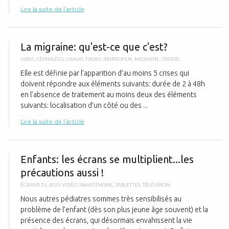
Lire la suite de l'article
L
La migraine: qu'est-ce que c'est?
AURA
,
CÉPHALÉES
,
CHAUD
,
FROID
,
IBUPROFEN
,
MIGRAINE
,
STRESS
Elle est définie par l’apparition d’au moins 5 crises qui
doivent répondre aux éléments suivants: durée de 2 à 48h
en l’absence de traitement au moins deux des éléments
suivants: localisation d’un côté ou des ...
Lire la suite de l'article
E
Enfants: les écrans se multiplient...les
précautions aussi !
ÉCRANS TV
,
JEUX VIDÉO
,
SMARTPHONE
,
TABLETTES
,
TÉLÉVISION
Nous autres pédiatres sommes très sensibilisés au
problème de l’enfant (dès son plus jeune âge souvent) et la
présence des écrans, qui désormais envahissent la vie