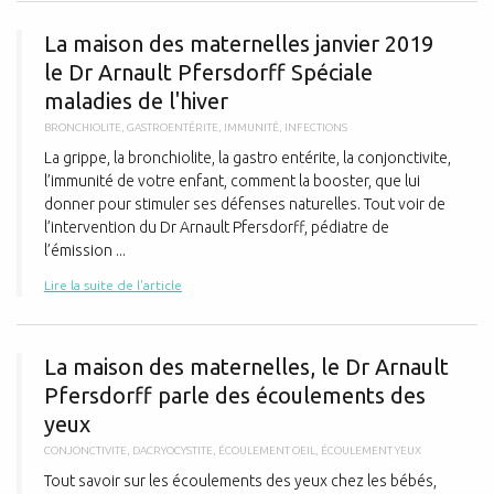
L
La maison des maternelles janvier 2019
le Dr Arnault Pfersdorff Spéciale
maladies de l'hiver
BRONCHIOLITE
,
GASTROENTÉRITE
,
IMMUNITÉ
,
INFECTIONS
La grippe, la bronchiolite, la gastro entérite, la conjonctivite,
l’immunité de votre enfant, comment la booster, que lui
donner pour stimuler ses défenses naturelles. Tout voir de
l’intervention du Dr Arnault Pfersdorff, pédiatre de
l’émission ...
Lire la suite de l'article
L
La maison des maternelles, le Dr Arnault
Pfersdorff parle des écoulements des
yeux
CONJONCTIVITE
,
DACRYOCYSTITE
,
ÉCOULEMENT OEIL
,
ÉCOULEMENT YEUX
Tout savoir sur les écoulements des yeux chez les bébés,