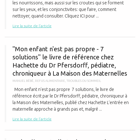
les nourrissons, mais aussi sur les croutes qui se forment
sur les yeux, et les conjonctivites: que faire, comment
nettoyer, quand consulter. Cliquez ICI pour ...
Lire la suite de l'article
"
"Mon enfant n'est pas propre - 7
solutions" le livre de référence chez
Hachette du Dr Pfersdorff, pédiatre,
chroniqueur à La Maison des Maternelles
MANUEL BÉBÉ
,
REFUS ALIMENTAIRE
,
TROUBLES DU SOMMEIL
Mon enfant n’est pas propre 7 solutions, le livre de
référence écrit par le Dr Pfersdorff, pédiatre, chroniqueur à
la Maison des Maternelles, publié chez Hachette L’entrée en
maternelle approche à grands pas et, malgré ...
Lire la suite de l'article
L