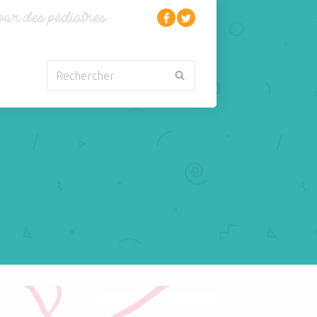
Rechercher
Nouveau-né
Rhumatologie
Obésité
Santé
Oncologie-
Scolarité
Cancérologie
Sexualité
Orl
Sites web
Para-médical
Sommeil
arentalité
Sport
s troubles visuels de l’enfant: quand? comment? Et le strabisme?
Pédiatrie
Tabagisme Vapotage
Pneumologie
Télémédecine