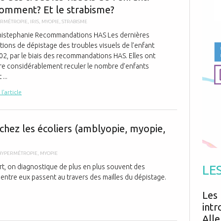
Antibiotiques
omment? Et le strabisme?
Médicaments
Fièvre
Asthme
Mort subite
ERMÉTROPIE
,
IRIS
,
MYOPIE
,
STRABISME
Génétique
Cardio vasculaire
Neurologie
Grossesse
nistephanie Recommandations HAS Les dernières
Chirurgie
Non classé
ons de dépistage des troubles visuels de l’enfant
Comportement
Handicap
Nourrissons
Développement
02, par le biais des recommandations HAS. Elles ont
Hygiène
ire considérablement reculer le nombre d’enfants
...
 l'article
Dépistage des
chez les écoliers (amblyopie, myopie,
HYPERMÉTROPIE
,
MYOPIE
art, on diagnostique de plus en plus souvent des
LE
’entre eux passent au travers des mailles du dépistage.
Les 
intr
Alle