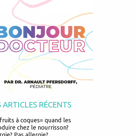
Podcasts
Urgences
Prématurés
Vacances
Protection enfance
Vaccins
Psycho social
Vision
psychologie
Voyages
 troubles visuels chez les écoliers (amblyopie, myopie, hypermétropie...
S ARTICLES RÉCENTS
fruits à coques= quand les
oduire chez le nourrisson?
rgie? Pas allergie?