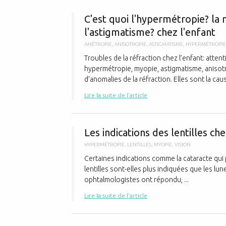
C'est quoi l'hypermétropie? la
l'astigmatisme? chez l'enfant
AMÉTROPIE
,
ANISOTROPIE
,
ASTIGMATISME
,
HYPERMÉTROPIE
Troubles de la réfraction chez l’enfant: atten
hypermétropie, myopie, astigmatisme, anisotr
d’anomalies de la réfraction. Elles sont la caus
Lire la suite de l'article
Les indications des lentilles ch
HYPERMÉTROPIE
,
LENTILLES
,
MYOPIE
,
VISION
Certaines indications comme la cataracte qui 
lentilles sont-elles plus indiquées que les lun
ophtalmologistes ont répondu, ...
Lire la suite de l'article