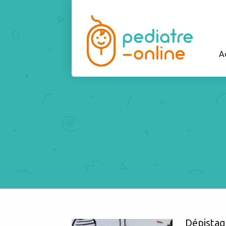
A
Dépistage