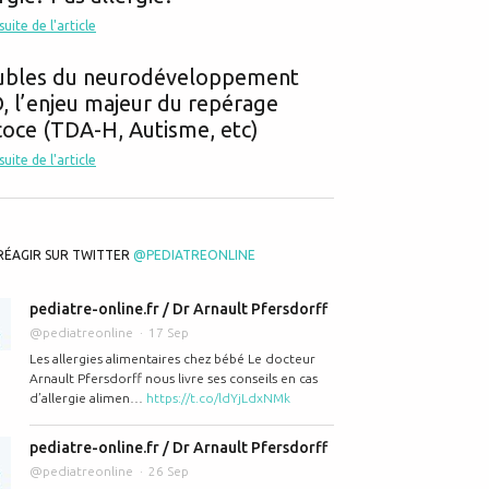
hypermétropie? la myopie? l'anisométropie? l'astigmatisme? chez l'enfant
 suite de l'article
ubles du neurodéveloppement
 l’enjeu majeur du repérage
oce (TDA-H, Autisme, etc)
 suite de l'article
ns des lentilles chez les enfants
RÉAGIR SUR TWITTER
@PEDIATREONLINE
pediatre-online.fr / Dr Arnault Pfersdorff
@pediatreonline
17 Sep
Les allergies alimentaires chez bébé Le docteur
Arnault Pfersdorff nous livre ses conseils en cas
d’allergie alimen…
https://t.co/ldYjLdxNMk
pediatre-online.fr / Dr Arnault Pfersdorff
@pediatreonline
26 Sep