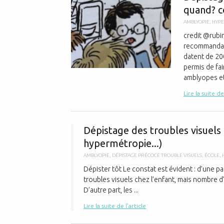
quand? c
AMBLYOPIE
,
HYP
credit @rubi
recommandati
datent de 20
permis de fa
amblyopes et 
Lire la suite de
Dépistage des troubles visuels 
hypermétropie...)
AMBLYOPIE
,
DÉPISTAGE PRÉCOCE TROUBLE VISUELS
,
ÉCOLE
,
Dépister tôt Le constat est évident : d’une p
troubles visuels chez l’enfant, mais nombre d
D’autre part, les ...
Lire la suite de l'article