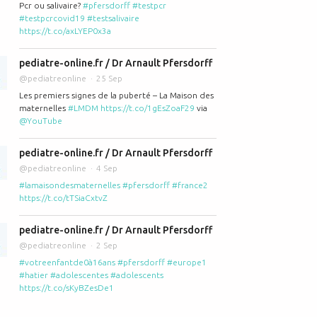
Pcr ou salivaire?
#pfersdorff
#testpcr
#testpcrcovid19
#testsalivaire
https://t.co/axLYEP0x3a
pediatre-online.fr / Dr Arnault Pfersdorff
@pediatreonline
25 Sep
Les premiers signes de la puberté – La Maison des
maternelles
#LMDM
https://t.co/1gEsZoaF29
via
@YouTube
pediatre-online.fr / Dr Arnault Pfersdorff
@pediatreonline
4 Sep
#lamaisondesmaternelles
#pfersdorff
#france2
https://t.co/tTSiaCxtvZ
pediatre-online.fr / Dr Arnault Pfersdorff
@pediatreonline
2 Sep
#votreenfantde0à16ans
#pfersdorff
#europe1
#hatier
#adolescentes
#adolescents
https://t.co/sKyBZesDe1