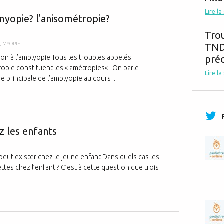
C'est quoi l'
Lire la
 myopie? l'anisométropie?
Tro
,
MYOPIE
TND,
tion à l’amblyopie Tous les troubles appelés
préc
opie constituent les « amétropies« . On parle
Lire la
e principale de l’amblyopie au cours ...
Les indicatio
ez les enfants
peut exister chez le jeune enfant Dans quels cas les
ettes chez l’enfant ? C’est à cette question que trois