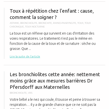
T
Toux à répétition chez l'enfant : cause,
comment la soigner ?
ASTHME
,
BRONCHIOLITE
,
BRONCHITE
,
RHINO-PHARYNGITE
,
TOUX
,
TOUX
CHRONIQUE
,
TOUX NOCTURNE
La toux est un réflexe qui survient en cas d’irritation des
voies respiratoires. Le traitement n’est pas le même en
fonction de la cause de la toux et de sa nature : sèche ou
grasse. Que ...
Lire la suite de l'article
L
Les bronchiolites cette année: nettement
moins grâce aux mesures barrières Dr
Pfersdorff aux Maternelles
BRONCHIOLITE
,
VRS
Votre bébé a le nez qui coule, il tousse et peine à trouver sa
respiration… il y a de grande chance que ce ne soit pas la