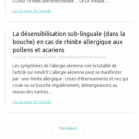
COVID 19 mais une bronchiolite… Le Dr Arnault ...
Lire la suite de l'article
L
La désensibilisation sub-linguale (dans la
bouche) en cas de rhinite allergique aux
pollens et acariens
ALLERGIE
,
DÉSENSIBILISATION
,
DÉSENSIBILISATION SUBLINGUALE
Les symptômes de l’allergie aérienne voir la totalité de
l’article sur Ameli.fr L’allergie aérienne peut se manifester
par : une rhinite allergique : crises d’éternuements et nez qui
coule ou se bouche régulièrement, démangeaisons au
niveau des narines. ...
Lire la suite de l'article
Précédent