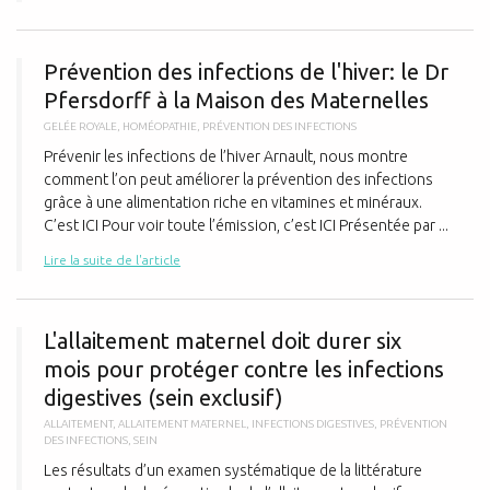
P
Prévention des infections de l'hiver: le Dr
Pfersdorff à la Maison des Maternelles
GELÉE ROYALE
,
HOMÉOPATHIE
,
PRÉVENTION DES INFECTIONS
Prévenir les infections de l’hiver Arnault, nous montre
comment l’on peut améliorer la prévention des infections
grâce à une alimentation riche en vitamines et minéraux.
C’est ICI Pour voir toute l’émission, c’est ICI Présentée par ...
Lire la suite de l'article
L
L'allaitement maternel doit durer six
mois pour protéger contre les infections
digestives (sein exclusif)
ALLAITEMENT
,
ALLAITEMENT MATERNEL
,
INFECTIONS DIGESTIVES
,
PRÉVENTION
DES INFECTIONS
,
SEIN
Les résultats d’un examen systématique de la littérature