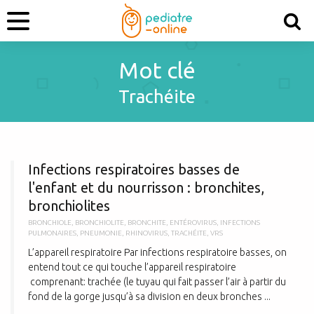
Mot clé
Trachéite
I
Infections respiratoires basses de
l'enfant et du nourrisson : bronchites,
bronchiolites
BRONCHIOLE
,
BRONCHIOLITE
,
BRONCHITE
,
ENTÉROVIRUS
,
INFECTIONS
PULMONAIRES
,
PNEUMONIE
,
RHINOVIRUS
,
TRACHÉITE
,
VRS
L’appareil respiratoire Par infections respiratoire basses, on
entend tout ce qui touche l’appareil respiratoire
comprenant: trachée (le tuyau qui fait passer l’air à partir du
fond de la gorge jusqu’à sa division en deux bronches ...