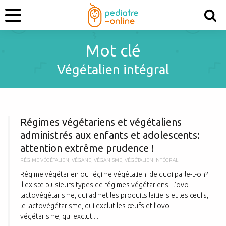
Mot clé
Végétalien intégral
R
Régimes végétariens et végétaliens
administrés aux enfants et adolescents:
attention extrême prudence !
RÉGIME VÉGÉTALIEN
,
VÉGANE
,
VÉGANISME
,
VÉGÉTALIEN INTÉGRAL
Régime végétarien ou régime végétalien: de quoi parle-t-on?
Il existe plusieurs types de régimes végétariens : l’ovo-
lactovégétarisme, qui admet les produits laitiers et les œufs,
le lactovégétarisme, qui exclut les œufs et l’ovo-
végétarisme, qui exclut ...