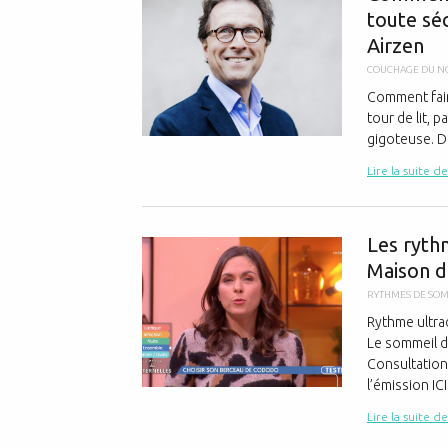
toute sé
Airzen
COUCHAGE DU N
Comment fair
tour de lit, 
gigoteuse. De
Lire la suite de
Les ryth
Maison d
RYTHMES DE SO
Rythme ultra
Le sommeil d
Consultation 
l’émission ICI
Lire la suite de