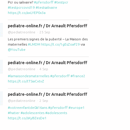
Pcr ou salivaire?
#pfersdorff
#testpcr
#testpcrcovid19
#testsalivaire
https://t.co/axLYEP0x3a
ait ses nuits? Dr Pfersdorff et #LaMaison des Maternelles
pediatre-online.fr / Dr Arnault Pfersdorff
@pediatreonline
25 Sep
Les premiers signes de la puberté – La Maison des
maternelles
#LMDM
https://t.co/1gEsZoaF29
via
@YouTube
pediatre-online.fr / Dr Arnault Pfersdorff
@pediatreonline
4 Sep
#lamaisondesmaternelles
#pfersdorff
#france2
https://t.co/tTSiaCxtvZ
 ne veut pas dormir dans son lit !
pediatre-online.fr / Dr Arnault Pfersdorff
@pediatreonline
2 Sep
#votreenfantde0à16ans
#pfersdorff
#europe1
#hatier
#adolescentes
#adolescents
https://t.co/sKyBZesDe1