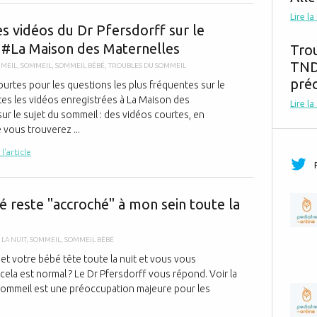
Toutes les v
Lire la
es vidéos du Dr Pfersdorff sur le
#La Maison des Maternelles
Tro
TND,
MMEIL
,
SOMMEIL
,
SOMMEIL BÉBÉ
,
TROUBLES DU SOMMEIL
préc
ourtes pour les questions les plus fréquentes sur le
es les vidéos enregistrées à La Maison des
Lire la
ur le sujet du sommeil : des vidéos courtes, en
 vous trouverez ...
 l'article
Mon bébé rest
 reste "accroché" à mon sein toute la
 LA NUIT
,
SOMMEIL
,
SOMMEIL BÉBÉ
 et votre bébé tête toute la nuit et vous vous
ela est normal ? Le Dr Pfersdorff vous répond. Voir la
 sommeil est une préoccupation majeure pour les