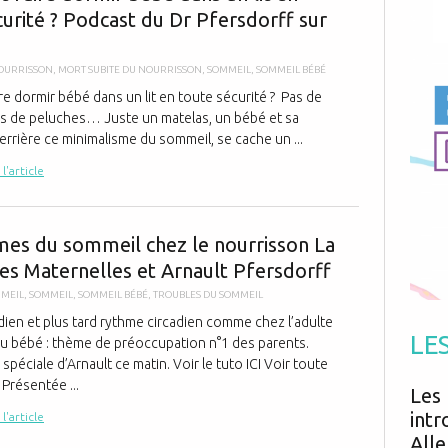
Antibiotiques
curité ? Podcast du Dr Pfersdorff sur
Médicaments
Fièvre
Asthme
Mort subite
Génétique
Cardio vasculaire
Neurologie
Grossesse
Chirurgie
OURRISSON
,
MORT SUBITE DU NOURRISSON
,
SOMMEIL
,
SOMMEIL BÉBÉ
Non classé
Comportement
Handicap
e dormir bébé dans un lit en toute sécurité ? Pas de
Nourrissons
Développement
Hygiène
pas de peluches… Juste un matelas, un bébé et sa
rrière ce minimalisme du sommeil, se cache un ...
 l'article
Les rythmes 
mes du sommeil chez le nourrisson La
es Maternelles et Arnault Pfersdorff
MMEIL
,
SOMMEIL
,
SOMMEIL BÉBÉ
,
TROUBLES DU SOMMEIL
dien et plus tard rythme circadien comme chez l’adulte
LE
u bébé : thème de préoccupation n°1 des parents.
spéciale d’Arnault ce matin. Voir le tuto ICI Voir toute
 Présentée ...
Les 
intr
 l'article
Alle