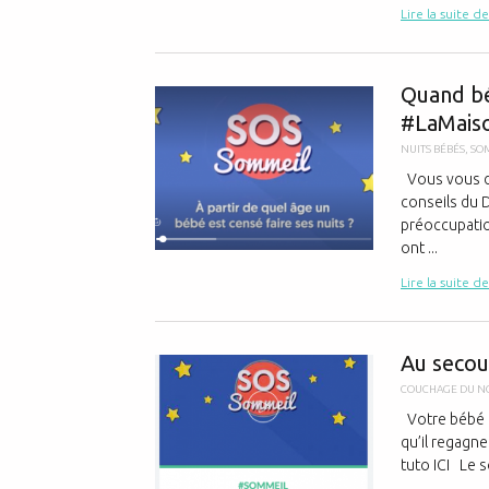
Lire la suite de
Quand bé
#LaMaiso
NUITS BÉBÉS
,
SO
Vous vous de
conseils du D
préoccupation
ont ...
Lire la suite de
Au secour
COUCHAGE DU N
Votre bébé r
qu’il regagne
tuto ICI Le 