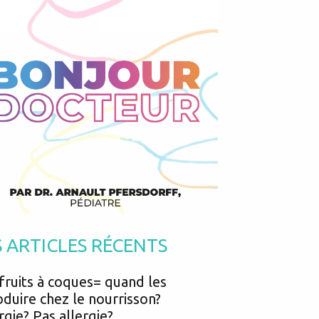
Podcasts
Urgences
Prématurés
Vacances
Protection enfance
Vaccins
Psycho social
Vision
psychologie
Voyages
du sommeil chez le nourrisson La Maison des Maternelles et Arnault Pfe
S ARTICLES RÉCENTS
fruits à coques= quand les
oduire chez le nourrisson?
rgie? Pas allergie?