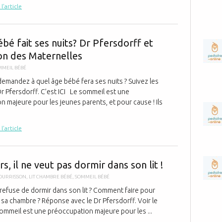
 l'article
Quand bébé f
bé fait ses nuits? Dr Pfersdorff et
n des Maternelles
MMEIL BÉBÉ
mandez à quel âge bébé fera ses nuits ? Suivez les
r Pfersdorff. C’est ICI Le sommeil est une
 majeure pour les jeunes parents, et pour cause ! Ils
 l'article
Au secours, il
s, il ne veut pas dormir dans son lit !
OURRISSON
,
LIT CHAMBRE BÉBÉ
,
SOMMEIL BÉBÉ
efuse de dormir dans son lit ? Comment faire pour
 sa chambre ? Réponse avec le Dr Pfersdorff. Voir le
sommeil est une préoccupation majeure pour les ...