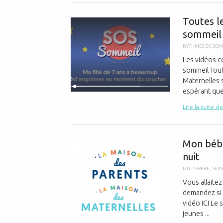
Toutes l
sommeil 
RYTHMES DE SO
Les vidéos c
sommeil Tout
Maternelles s
espérant que
Lire la suite de
Mon bébé
nuit
NUITS BÉBÉ
,
SEIN
Vous allaitez
demandez si c
vidéo ICI Le
jeunes ...