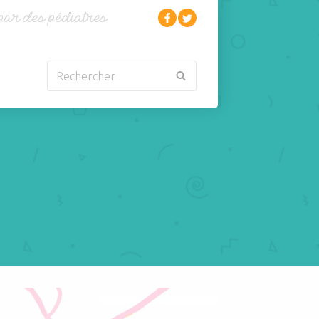
Rechercher
Nouveau-né
Rhumatologie
Obésité
Santé
Oncologie-
Scolarité
Cancérologie
Sexualité
Orl
Sites web
Para-médical
Sommeil
arentalité
Sport
 dormir bébé dans un lit en toute sécurité ? Podcast du Dr Pfersdorff su
Pédiatrie
Tabagisme Vapotage
Pneumologie
Télémédecine