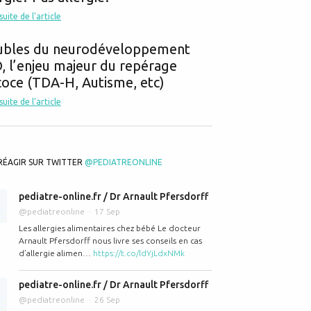
idéos du Dr Pfersdorff sur le sommeil #La Maison des Maternelles
 suite de l'article
ubles du neurodéveloppement
 l’enjeu majeur du repérage
oce (TDA-H, Autisme, etc)
 suite de l'article
RÉAGIR SUR TWITTER
@PEDIATREONLINE
e "accroché" à mon sein toute la nuit
pediatre-online.fr / Dr Arnault Pfersdorff
@pediatreonline
17 Sep
Les allergies alimentaires chez bébé Le docteur
Arnault Pfersdorff nous livre ses conseils en cas
d’allergie alimen…
https://t.co/ldYjLdxNMk
pediatre-online.fr / Dr Arnault Pfersdorff
@pediatreonline
26 Sep