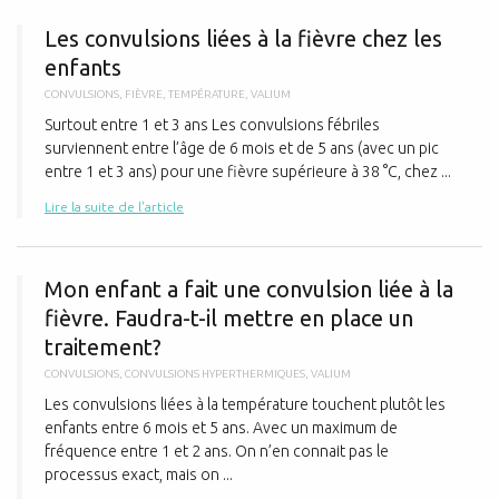
L
Les convulsions liées à la fièvre chez les
enfants
CONVULSIONS
,
FIÈVRE
,
TEMPÉRATURE
,
VALIUM
Surtout entre 1 et 3 ans Les convulsions fébriles
surviennent entre l’âge de 6 mois et de 5 ans (avec un pic
entre 1 et 3 ans) pour une fièvre supérieure à 38 °C, chez ...
Lire la suite de l'article
M
Mon enfant a fait une convulsion liée à la
fièvre. Faudra-t-il mettre en place un
traitement?
CONVULSIONS
,
CONVULSIONS HYPERTHERMIQUES
,
VALIUM
Les convulsions liées à la température touchent plutôt les
enfants entre 6 mois et 5 ans. Avec un maximum de
fréquence entre 1 et 2 ans. On n’en connait pas le
processus exact, mais on ...