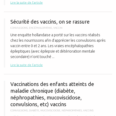
Lire la suite de l'article
S
Sécurité des vaccins, on se rassure
CONVULSIONS
,
ENCÉPHALOPATHIE
,
VACCIN
Une enquête hollandaise a porté sur les vaccins réalisés
chez les nourrissons afin d’apprécier les convulsions après
vaccin entre 0 et 2 ans. Les vraies encéphalopathies
épileptiques (avec épilepsie et détérioration mentale
secondaire) n’ont touché ...
Lire la suite de l'article
V
Vaccinations des enfants atteints de
maladie chronique (diabète,
néphropathies, mucoviscidose,
convulsions, etc) vaccins
CONVULSIONS
,
DIABÈTE
,
MUCOVISCIDOSE
,
NÉPHROPATHIES
,
VACCINS