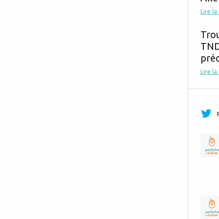
Lire la
Tro
TND,
préc
Lire la