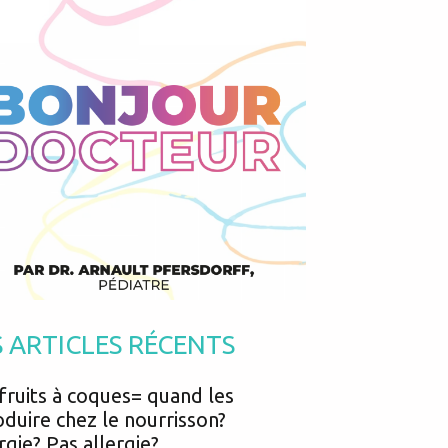
Podcasts
Urgences
Prématurés
Vacances
Protection enfance
Vaccins
Psycho social
Vision
psychologie
Voyages
S ARTICLES RÉCENTS
fruits à coques= quand les
oduire chez le nourrisson?
rgie? Pas allergie?