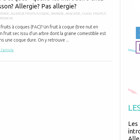
Antibiotiques
sson? Allergie? Pas allergie?
Médicaments
Fièvre
Asthme
Mort subite
NTAIRE
,
ALLERGIE FRUITS À COQUE
,
AMANDE
,
ARACHIDE
,
CAJOU
,
FRUITS À
Génétique
Cardio vasculaire
PISTACHE
Neurologie
Grossesse
Chirurgie
Non classé
fruits à coques (FAC)? Un fruit à coque (tree nut en
Comportement
Handicap
un fruit sec issu d’un arbre dont la graine comestible est
Nourrissons
Développement
Hygiène
s une coque dure. On y retrouve ...
 l'article
LE
Les 
intr
Alle