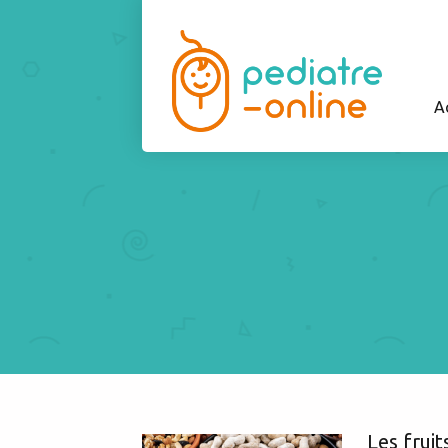
A
Les fruit