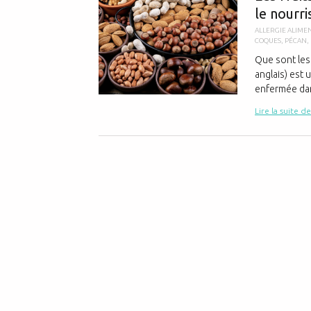
le nourri
ALLERGIE ALIME
COQUES
,
PÉCAN
,
Que sont les 
anglais) est 
enfermée dan
Lire la suite de