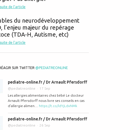
 suite de l'article
ubles du neurodéveloppement
 l’enjeu majeur du repérage
oce (TDA-H, Autisme, etc)
 suite de l'article
RÉAGIR SUR TWITTER
@PEDIATREONLINE
pediatre-online.fr / Dr Arnault Pfersdorff
@pediatreonline
17 Sep
Les allergies alimentaires chez bébé Le docteur
Arnault Pfersdorff nous livre ses conseils en cas
d’allergie alimen…
https://t.co/ldYjLdxNMk
pediatre-online.fr / Dr Arnault Pfersdorff
@pediatreonline
26 Sep