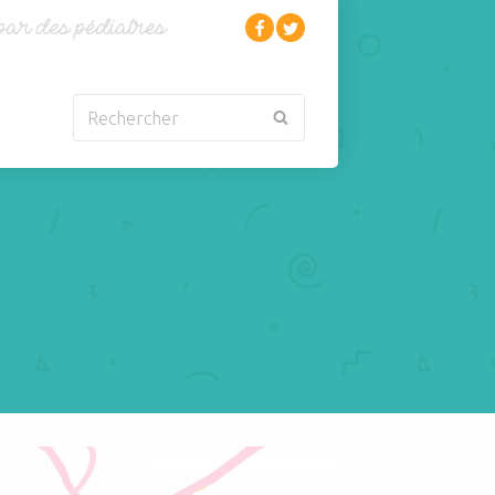
Rechercher
Nouveau-né
Rhumatologie
Obésité
Santé
Oncologie-
Scolarité
Cancérologie
Sexualité
Orl
Sites web
Para-médical
Sommeil
arentalité
Sport
coques= quand les introduire chez le nourrisson? Allergie? Pas allergie?
Pédiatrie
Tabagisme Vapotage
Pneumologie
Télémédecine