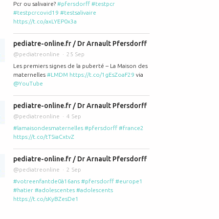
Pcr ou salivaire?
#pfersdorff
#testpcr
#testpcrcovid19
#testsalivaire
https://t.co/axLYEP0x3a
pediatre-online.fr / Dr Arnault Pfersdorff
@pediatreonline
25 Sep
Les premiers signes de la puberté – La Maison des
maternelles
#LMDM
https://t.co/1gEsZoaF29
via
@YouTube
pediatre-online.fr / Dr Arnault Pfersdorff
@pediatreonline
4 Sep
#lamaisondesmaternelles
#pfersdorff
#france2
https://t.co/tTSiaCxtvZ
pediatre-online.fr / Dr Arnault Pfersdorff
@pediatreonline
2 Sep
#votreenfantde0à16ans
#pfersdorff
#europe1
#hatier
#adolescentes
#adolescents
https://t.co/sKyBZesDe1