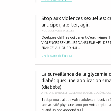
Stop aux violences sexuelles: 
anticiper, alerter, agir.
VIOL
,
VIOLENCES SEXUELLES
Quelques chiffres qui parlent d’eux mêmes
VIOLENCES SEXUELLES DANS LEUR VIE ! DES 
FRANCE, AUJOURD’HUI, ...
Lire la suite de l'article
La surveillance de la glycémie
diabétique: une application sm
(diabète)
APP STORE
,
BANDELETTES
,
DEXTRO
,
DIABÈTE
,
GLYCÉMIE
,
GOO
Il est primordial que votre adolescent suive r
son activité physique pour pouvoir adapter la qu
quand un ado apprend qu’il ...