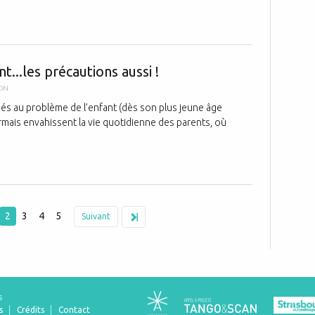
Enfants: les é
t...les précautions aussi !
ION
és au problème de l’enfant (dès son plus jeune âge
rmais envahissent la vie quotidienne des parents, où
2
3
4
5
Suivant
s
s
Crédits
Contact