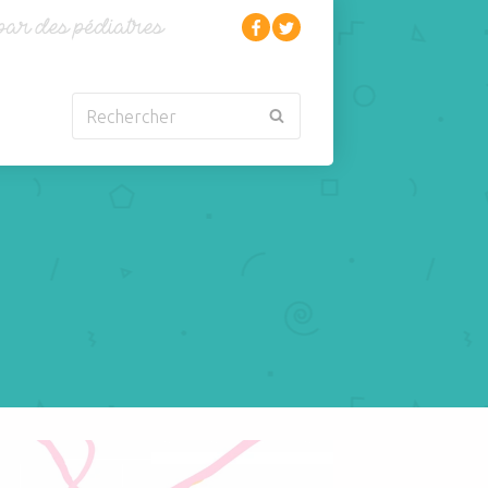
Rechercher
Nouveau-né
Rhumatologie
Obésité
Santé
Oncologie-
Scolarité
Cancérologie
Sexualité
Orl
Sites web
Para-médical
Sommeil
arentalité
Sport
if : la digitalisation de la vie familiale - Parents, enfants et écrans
Pédiatrie
Tabagisme Vapotage
Pneumologie
Télémédecine