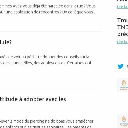
 femmes Avez-vous déjà été harcelée dans la rue ? Vous
Lire la
sur une application de rencontres ? Un collègue vous ...
Tro
TND,
préc
Que faire en c
lule?
Lire la
nés de voir un pédiatre donner des conseils sur la
s des jeunes filles, des adolescentes. Certaines ont
Piercing, tat
attitude à adopter avec les
ouver la mode du piercing ne doit pas vous empêcher
os enfants sur les risques sanitaires. Les parents de