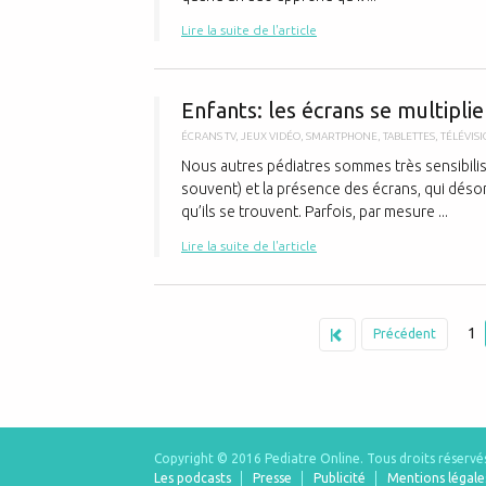
Lire la suite de l'article
Enfants: les écrans se multiplien
ÉCRANS TV
,
JEUX VIDÉO
,
SMARTPHONE
,
TABLETTES
,
TÉLÉVIS
Nous autres pédiatres sommes très sensibilis
souvent) et la présence des écrans, qui déso
qu’ils se trouvent. Parfois, par mesure ...
Lire la suite de l'article
1
Précédent
Copyright © 2016 Pediatre Online.
Tous droits réservé
Les podcasts
Presse
Publicité
Mentions légale