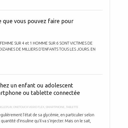
Stop aux viol
ce que vous pouvez faire pour
 1 FEMME SUR 4 et 1 HOMME SUR 6 SONT VICTIMES DE
DIZAINES DE MILLIERS D’ENFANTS TOUS LES JOURS. EN
La surveillan
 chez un enfant ou adolescent
artphone ou tablette connectée
GLEPLAY
,
ONETOUCH VERIO FLEX
,
SMARTPHONE
,
TABLETTE
égulièrement l’état de sa glycémie, en particulier selon
antité d’insuline qu’il va s’injecter. Mais on le sait,