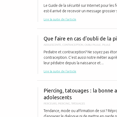
Le Guide de la sécurité sur Internet pour les
est-il arrivé de recevoir un message grossier 
Lire la suite de l'article
Que faire en cas d'oubli de la pi
ADOLESCENTE
,
CONTRACEPTION
,
OUBLI PILULE
,
PILULE
Pediatre et contraception? Ne soyez pas éton
contraception. C’est aussi notre métier auprè
leur pédiatre depuis la naissance et ...
Lire la suite de l'article
Piercing, tatouages : la bonne 
adolescents
PERCEURS
,
PIERCING
,
TATOUAGES
Tendance, mode ou affirmation de soi ? Répr
d’engager le dialogue ni de mettre en garde n