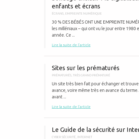
enfants et écrans
ÉCRANS
,
EMPREINTE NUMÉRIQUE
30 % DES BÉBÉS ONT UNE EMPREINTE NUMÉRI
les milléniaux – qui ont vu le jour entre 1980
année. Ce ...
Lire la suite de l'article
Sites sur les prématurés
PRÉMATURÉS
,
TRÈS GRAND PRÉMATURÉ
Un site très bien fait pour échanger et trouv
avance, voire même très en avance du terme.
avant ...
Lire la suite de l'article
Le Guide de la sécurité sur In
CYBER SÉCURITÉ
,
INTERNET