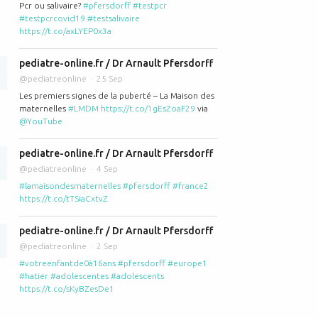
Pcr ou salivaire?
#pfersdorff
#testpcr
#testpcrcovid19
#testsalivaire
https://t.co/axLYEP0x3a
pediatre-online.fr / Dr Arnault Pfersdorff
rie ou multi-accueil pour mon enfant? Que choisir?
@pediatreonline
25 Sep
Les premiers signes de la puberté – La Maison des
maternelles
#LMDM
https://t.co/1gEsZoaF29
via
@YouTube
pediatre-online.fr / Dr Arnault Pfersdorff
@pediatreonline
4 Sep
#lamaisondesmaternelles
#pfersdorff
#france2
https://t.co/tTSiaCxtvZ
former sur les zones à risque et les vaccins à faire
pediatre-online.fr / Dr Arnault Pfersdorff
@pediatreonline
2 Sep
#votreenfantde0à16ans
#pfersdorff
#europe1
#hatier
#adolescentes
#adolescents
https://t.co/sKyBZesDe1