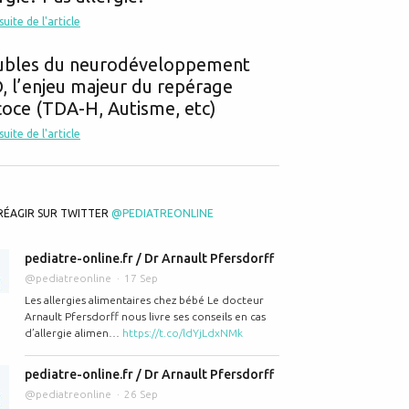
 suite de l'article
ubles du neurodéveloppement
 l’enjeu majeur du repérage
oce (TDA-H, Autisme, etc)
as d'oubli de la pilule?
 suite de l'article
RÉAGIR SUR TWITTER
@PEDIATREONLINE
pediatre-online.fr / Dr Arnault Pfersdorff
@pediatreonline
17 Sep
ouages : la bonne attitude à adopter avec les adolescents
Les allergies alimentaires chez bébé Le docteur
Arnault Pfersdorff nous livre ses conseils en cas
d’allergie alimen…
https://t.co/ldYjLdxNMk
pediatre-online.fr / Dr Arnault Pfersdorff
@pediatreonline
26 Sep