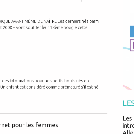
Antibiotiques
Médicaments
Fièvre
Asthme
Mort subite
Génétique
Cardio vasculaire
Neurologie
Grossesse
QUE AVANT MÊME DE NAÎTRE Les derniers nés parmi
Chirurgie
Non classé
 et 2000 – vont souffler leur 18ème bougie cette
Comportement
Handicap
Nourrissons
Développement
Hygiène
Sites sur les
er des informations pour nos petits bouts nés en
 Un enfant est considéré comme prématuré s’il est né
LE
Le Guide de l
Les 
ternet pour les femmes
intr
Alle