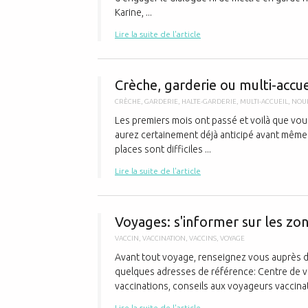
Karine, ...
Lire la suite de l'article
Crèche, garderie ou multi-accu
CRÈCHE
,
GARDERIE
,
HALTE-GARDERIE
,
MULTI-ACCUEIL
,
NOU
Les premiers mois ont passé et voilà que vou
aurez certainement déjà anticipé avant même d
places sont difficiles ...
Lire la suite de l'article
Voyages: s'informer sur les zone
VACCIN
,
VACCINATION
,
VACCINS
,
VOYAGE
Avant tout voyage, renseignez vous auprès de
quelques adresses de référence: Centre de va
vaccinations, conseils aux voyageurs vaccinatio
Lire la suite de l'article