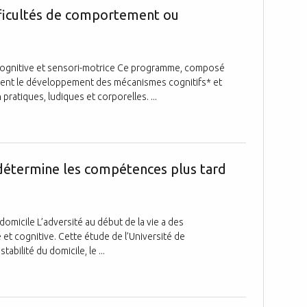
fficultés de comportement ou
cognitive et sensori-motrice Ce programme, composé
utient le développement des mécanismes cognitifs* et
ratiques, ludiques et corporelles. ...
L’adversité à
e détermine les compétences plus tard
domicile L’adversité au début de la vie a des
et cognitive. Cette étude de l’Université de
bilité du domicile, le ...
Le slow paren