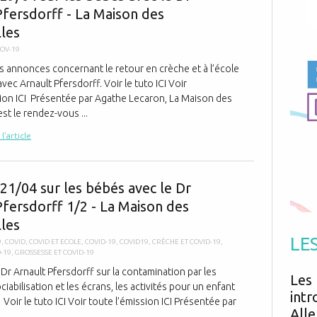
Antibiotiques
Pfersdorff - La Maison des
Médicaments
Fièvre
Asthme
Mort subite
les
Génétique
Cardio vasculaire
Neurologie
Grossesse
Chirurgie
COV-19
Non classé
Comportement
Handicap
es annonces concernant le retour en crèche et à l’école
Nourrissons
Développement
Hygiène
vec Arnault Pfersdorff. Voir le tuto ICI Voir
sion ICI Présentée par Agathe Lecaron, La Maison des
st le rendez-vous ...
 l'article
Point du 21/0
21/04 sur les bébés avec le Dr
Pfersdorff 1/2 - La Maison des
les
LE
9
,
COVID
,
COVID ET ECOLE
,
COVID-19
,
COVID19
,
CRÈCHE ET COVID-19
,
-19
,
GROSSESSE ET COVID-19
 Dr Arnault Pfersdorff sur la contamination par les
Les 
ociabilisation et les écrans, les activités pour un enfant
intr
oir le tuto ICI Voir toute l’émission ICI Présentée par
Alle