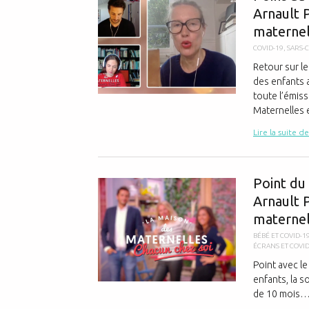
Arnault 
maternel
COVID-19
,
SARS-
Retour sur l
des enfants a
toute l’émis
Maternelles e
Lire la suite de
Point du 
Arnault 
maternel
BÉBÉ ET COVID-1
ÉCRANS ET COVID
Point avec le
enfants, la s
de 10 mois… V
...