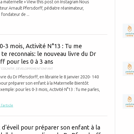
 la maternelle » View this post on Instagram Nous
eur Arnault Pfersdorff, pédiatre réanimateur,
fondateur de ...
Pour les 0-3 
0-3 mois, Activité N°13 : Tu me
e te reconnais: le nouveau livre du Dr
f pour les 0 à 3 ans
 COGNITIF
,
DÉVELOPPEMENT ENFANT
vre du Dr Pfersdorff, en librairie le 8 janvier 2020- 140
pour préparer son enfant à la Maternelle Bientôt
emple: pour les 0-3 mois, Activité N°13 : Tu me parles,
 l'article
"140 jeux d'é
 d'éveil pour préparer son enfant à la