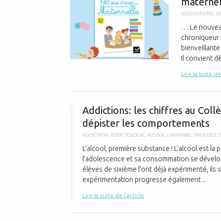
maternel
ACQUISITIONS
,
D
. . . Le nouve
chroniqueur 
bienveillante
Il convient dès
Lire la suite de
Addictions: les chiffres au Col
dépister les comportements
ADDICTION
,
ADDICTOLOGIE
,
ALCOOL
,
CANNABIS
,
DROGUES
,
L’alcool, première substance ! L’alcool est 
l’adolescence et sa consommation se dévelo
élèves de sixième l’ont déjà expérimenté, ils 
expérimentation progresse également ...
Lire la suite de l'article