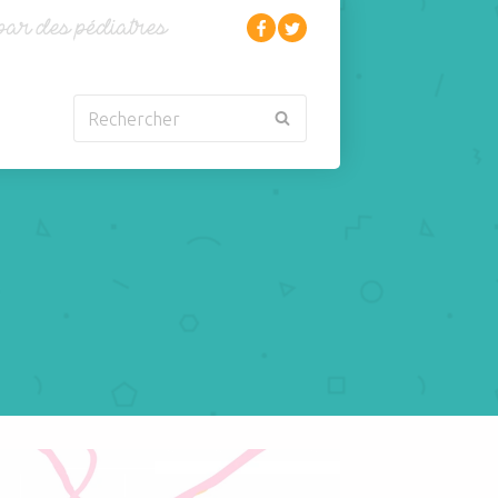
Rechercher
Nouveau-né
Rhumatologie
Obésité
Santé
Oncologie-
Scolarité
Cancérologie
Sexualité
Orl
Sites web
Para-médical
Sommeil
arentalité
Sport
4 sur les bébés avec le Dr Arnault Pfersdorff - La Maison des maternell
Pédiatrie
Tabagisme Vapotage
Pneumologie
Télémédecine