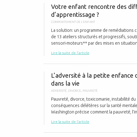
Votre enfant rencontre des di
d’apprentissage ?
COMPORTEMENT DE L'ENFANT
La solution: un programme de remédiations 
de 13 ateliers structurés et progressifs, so
sensori-moteurs** par des mises en situation p
Lire la suite de l'article
L’adversité à la petite enfanc
dans la vie
ADVERSITÉ
,
DIVORCE
,
PAUVRETÉ
Pauvreté, divorce, toxicomanie, instabilité du 
conséquences délétères sur la santé mentale 
Washington précise comment la pauvreté, l’insta
Lire la suite de l'article