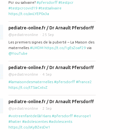
Pcr ou salivaire?
#pfersdorff
#testpcr
#testpcrcovid19
#testsalivaire
https://t.co/axLYEP0x3a
pediatre-online.fr / Dr Arnault Pfersdorff
@pediatreonline
25 Sep
mois, Activité N°13 : Tu me parles, je te reconnais: le nouveau livre du Dr 
Les premiers signes de la puberté – La Maison des
maternelles
#LMDM
https://t.co/1gEsZoaF29
via
@YouTube
pediatre-online.fr / Dr Arnault Pfersdorff
@pediatreonline
4 Sep
#lamaisondesmaternelles
#pfersdorff
#france2
https://t.co/tTSiaCxtvZ
pediatre-online.fr / Dr Arnault Pfersdorff
@pediatreonline
2 Sep
#votreenfantde0à16ans
#pfersdorff
#europe1
#hatier
#adolescentes
#adolescents
veil pour préparer son enfant à la maternelle", le nouveau livre du Dr Pfe
https://t.co/sKyBZesDe1