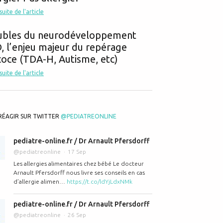
 suite de l'article
ubles du neurodéveloppement
lez votre enfant ! Les conseils du pédiatre A. Pfersdorff avec son dernier
 l’enjeu majeur du repérage
oce (TDA-H, Autisme, etc)
 suite de l'article
RÉAGIR SUR TWITTER
@PEDIATREONLINE
pediatre-online.fr / Dr Arnault Pfersdorff
@pediatreonline
17 Sep
illes Paris, samedi 11 janvier à 10h30 Hall 7.1 Conférence du Dr Pfersd
Les allergies alimentaires chez bébé Le docteur
Arnault Pfersdorff nous livre ses conseils en cas
d’allergie alimen…
https://t.co/ldYjLdxNMk
pediatre-online.fr / Dr Arnault Pfersdorff
@pediatreonline
26 Sep