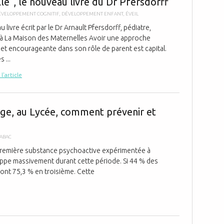
le", le nouveau livre du Dr Pfersdorff
ÉVELOPPEMENT COGNITIF
,
DÉVELOPPEMENT ENFANT
,
ÉVEIL
au livre écrit par le Dr Arnault Pfersdorff, pédiatre,
à La Maison des Maternelles Avoir une approche
 et encourageante dans son rôle de parent est capital.
 ...
 l'article
Addictions: l
lège, au Lycée, comment prévenir et
TABAC
la première substance psychoactive expérimentée à
ppe massivement durant cette période. Si 44 % des
sont 75,3 % en troisième. Cette
Votre enfant