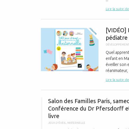
Lire la suite de
[VIDÉO] É
pédiatre 
DÉVELOPPEMENT
Quel apprenti
enfant en Ma
éveiller son 
réanimateur, .
Lire la suite de
Salon des Familles Paris, samed
Conférence du Dr Pfersdorff e
livre
JEUX D'ÉVEIL
,
MATERNELLE