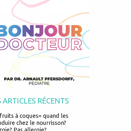
Podcasts
Urgences
Prématurés
Vacances
Protection enfance
Vaccins
Psycho social
Vision
psychologie
Voyages
4 sur les bébés avec le Dr Arnault Pfersdorff 1/2 - La Maison des matern
S ARTICLES RÉCENTS
fruits à coques= quand les
oduire chez le nourrisson?
rgie? Pas allergie?