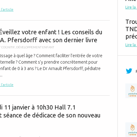
Lire la
 l'article
Tro
[VIDÉO] Éveil
TND,
veillez votre enfant ! Les conseils du
préc
A. Pfersdorff avec son dernier livre
Lire la
 COGNITIF
,
DÉVELOPPEMENT ENFANT
ssage à quel âge ? Comment faciliter l’entrée de votre
ternelle ? Comment s’y prendre concrètement pour
enfant de 0 à 3 ans ? Le Dr Arnault Pfersdorff, pédiatre
..
 l'article
Salon des Fam
i 11 janvier à 10h30 Hall 7.1
t séance de dédicace de son nouveau