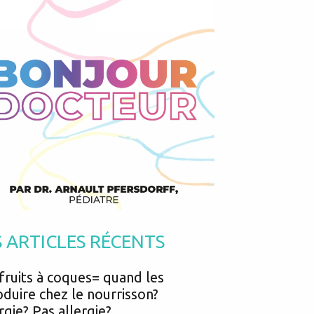
Podcasts
Urgences
Prématurés
Vacances
Protection enfance
Vaccins
Psycho social
Vision
psychologie
Voyages
S ARTICLES RÉCENTS
fruits à coques= quand les
oduire chez le nourrisson?
rgie? Pas allergie?