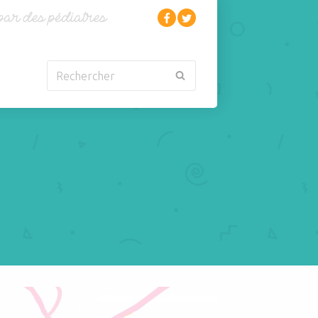
Rechercher
Nouveau-né
Rhumatologie
Obésité
Santé
Oncologie-
Scolarité
Cancérologie
Sexualité
Orl
Sites web
Para-médical
Sommeil
arentalité
Sport
 la petite enfance détermine les compétences plus tard dans la vie
Pédiatrie
Tabagisme Vapotage
Pneumologie
Télémédecine