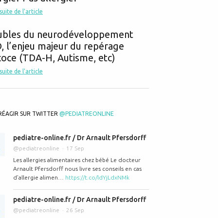
 suite de l'article
ubles du neurodéveloppement
 l’enjeu majeur du repérage
oce (TDA-H, Autisme, etc)
 suite de l'article
RÉAGIR SUR TWITTER
@PEDIATREONLINE
pediatre-online.fr / Dr Arnault Pfersdorff
@pediatreonline
17 Sep
Les allergies alimentaires chez bébé Le docteur
Arnault Pfersdorff nous livre ses conseils en cas
d’allergie alimen…
https://t.co/ldYjLdxNMk
pediatre-online.fr / Dr Arnault Pfersdorff
@pediatreonline
26 Sep