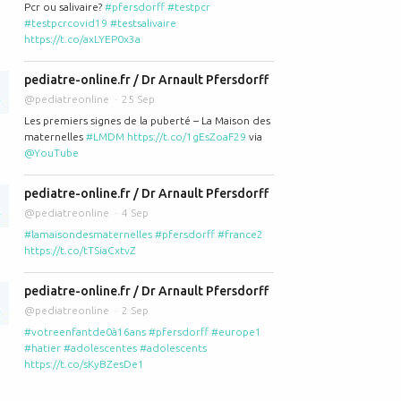
Pcr ou salivaire?
#pfersdorff
#testpcr
#testpcrcovid19
#testsalivaire
https://t.co/axLYEP0x3a
pediatre-online.fr / Dr Arnault Pfersdorff
@pediatreonline
25 Sep
Les premiers signes de la puberté – La Maison des
maternelles
#LMDM
https://t.co/1gEsZoaF29
via
@YouTube
pediatre-online.fr / Dr Arnault Pfersdorff
@pediatreonline
4 Sep
#lamaisondesmaternelles
#pfersdorff
#france2
https://t.co/tTSiaCxtvZ
pediatre-online.fr / Dr Arnault Pfersdorff
@pediatreonline
2 Sep
#votreenfantde0à16ans
#pfersdorff
#europe1
#hatier
#adolescentes
#adolescents
https://t.co/sKyBZesDe1