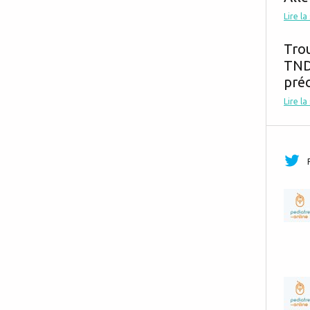
Lire la
Tro
TND,
préc
Lire la