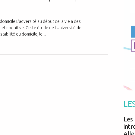
Antibiotiques
Médicaments
Fièvre
Asthme
Mort subite
Génétique
Cardio vasculaire
Neurologie
Grossesse
domicile L’adversité au début de la vie a des
Chirurgie
Non classé
et cognitive. Cette étude de l’Université de
Comportement
Handicap
Nourrissons
Développement
bilité du domicile, le ...
Hygiène
LE
Les 
intr
Alle