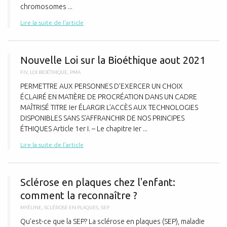
chromosomes ...
Lire la suite de l'article
N
Nouvelle Loi sur la Bioéthique aout 2021
FIV
,
LOI BIOÉTHIQUE
,
PMA
PERMETTRE AUX PERSONNES D’EXERCER UN CHOIX
ÉCLAIRÉ EN MATIÈRE DE PROCRÉATION DANS UN CADRE
MAÎTRISÉ TITRE Ier ÉLARGIR L’ACCÈS AUX TECHNOLOGIES
DISPONIBLES SANS S’AFFRANCHIR DE NOS PRINCIPES
ÉTHIQUES Article 1er I. – Le chapitre Ier ...
Lire la suite de l'article
S
Sclérose en plaques chez l'enfant:
comment la reconnaître ?
MYÉLINE
,
SCLÉROSE EN PLAQUES
,
SEP
Qu’est-ce que la SEP? La sclérose en plaques (SEP), maladie