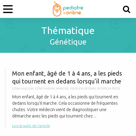
Thématique
Génétique
M
Mon enfant, âgé de 1 à 4 ans, a les pieds
qui tournent en dedans lorsqu’il marche
GÉNU VALGUM
,
GÉNU VARUM
,
MARCHE
,
PIEDS EN DEDANS
,
ROTATION PIEDS
Mon enfant, âgé de 1 à 4 ans, a les pieds qui tournent en
dedans lorsqu’il marche. Cela occasionne de fréquentes
chutes. Votre médecin vient de diagnostiquer une
démarche avec les pieds qui tournent chez ...
Lire la suite de l'article