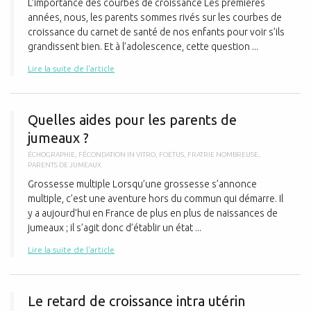
L’importance des courbes de croissance Les premières
années, nous, les parents sommes rivés sur les courbes de
croissance du carnet de santé de nos enfants pour voir s’ils
grandissent bien. Et à l’adolescence, cette question ...
Lire la suite de l'article
Q
Quelles aides pour les parents de
jumeaux ?
ÉCHOGRAPHIE
,
FÉCONDATION IN VITRO
,
FOETUS
,
FRATRIE NOMBREUSE
,
PARENTS DE JUMEAUX
Grossesse multiple Lorsqu’une grossesse s’annonce
multiple, c’est une aventure hors du commun qui démarre. Il
y a aujourd’hui en France de plus en plus de naissances de
jumeaux ; il s’agit donc d’établir un état ...
Lire la suite de l'article
L
Le retard de croissance intra utérin