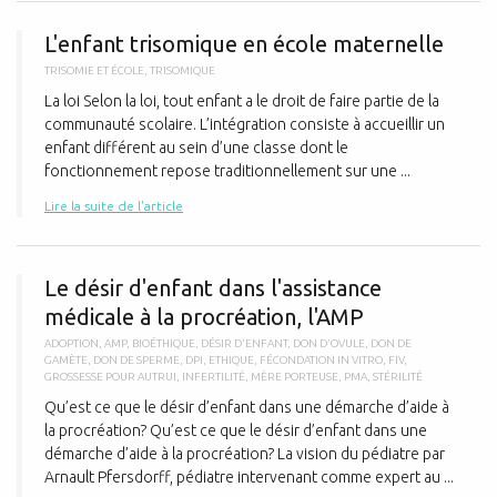
L
L'enfant trisomique en école maternelle
TRISOMIE ET ÉCOLE
,
TRISOMIQUE
La loi Selon la loi, tout enfant a le droit de faire partie de la
communauté scolaire. L’intégration consiste à accueillir un
enfant différent au sein d’une classe dont le
fonctionnement repose traditionnellement sur une ...
Lire la suite de l'article
L
Le désir d'enfant dans l'assistance
médicale à la procréation, l'AMP
ADOPTION
,
AMP
,
BIOÉTHIQUE
,
DÉSIR D'ENFANT
,
DON D'OVULE
,
DON DE
GAMÈTE
,
DON DE SPERME
,
DPI
,
ETHIQUE
,
FÉCONDATION IN VITRO
,
FIV
,
GROSSESSE POUR AUTRUI
,
INFERTILITÉ
,
MÈRE PORTEUSE
,
PMA
,
STÉRILITÉ
Qu’est ce que le désir d’enfant dans une démarche d’aide à
la procréation? Qu’est ce que le désir d’enfant dans une
démarche d’aide à la procréation? La vision du pédiatre par
Arnault Pfersdorff, pédiatre intervenant comme expert au ...