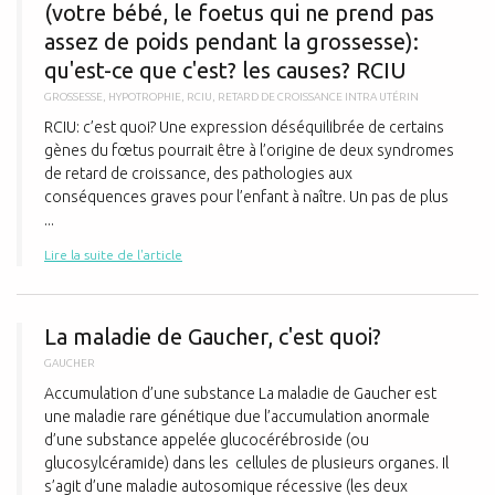
(votre bébé, le foetus qui ne prend pas
assez de poids pendant la grossesse):
qu'est-ce que c'est? les causes? RCIU
GROSSESSE
,
HYPOTROPHIE
,
RCIU
,
RETARD DE CROISSANCE INTRA UTÉRIN
RCIU: c’est quoi? Une expression déséquilibrée de certains
gènes du fœtus pourrait être à l’origine de deux syndromes
de retard de croissance, des pathologies aux
conséquences graves pour l’enfant à naître. Un pas de plus
...
Lire la suite de l'article
L
La maladie de Gaucher, c'est quoi?
GAUCHER
Accumulation d’une substance La maladie de Gaucher est
une maladie rare génétique due l’accumulation anormale
d’une substance appelée glucocérébroside (ou
glucosylcéramide) dans les cellules de plusieurs organes. Il
s’agit d’une maladie autosomique récessive (les deux