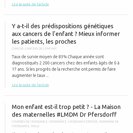
Lire la suite de l'article
Y
Y a-t-il des prédispositions génétiques
aux cancers de l’enfant ? Mieux informer
les patients, les proches
CANCER
,
CANCERS DE L'ENFANT
Taux de survie moyen de 83% Chaque année sont
diagnostiqués 2 200 cancers chez des enfants âgés de 0 à
17 ans. Si les progrès de la recherche ont permis de faire
augmenter le taux ...
Lire la suite de l'article
M
Mon enfant est-il trop petit ? - La Maison
des maternelles #LMDM Dr Pfersdorff
COURBES DE CROISSANCE
,
CROISSANCE
,
CROISSANCE STATURE
,
HORMONE DE
CROISSANCE
,
TAILLE