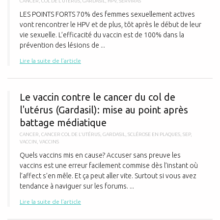
CANCER
,
COL DE L'UTÉRUS
,
GARDASIL
,
HPV
,
SERVIRAS
LES POINTS FORTS 70% des femmes sexuellement actives
vont rencontrer le HPV et de plus, tôt après le début de leur
vie sexuelle. L’efficacité du vaccin est de 100% dans la
prévention des lésions de ...
Lire la suite de l'article
L
Le vaccin contre le cancer du col de
l'utérus (Gardasil): mise au point après
battage médiatique
CANCER
,
CANCER COL DE L'UTÉRUS
,
GARDASIL
,
SCLÉROSE EN PLAQUES
,
SEP
,
VACCIN
,
VACCINS
Quels vaccins mis en cause? Accuser sans preuve les
vaccins est une erreur facilement commise dès l’instant où
l’affect s’en mêle. Et ça peut aller vite. Surtout si vous avez
tendance à naviguer sur les forums. ...
Lire la suite de l'article