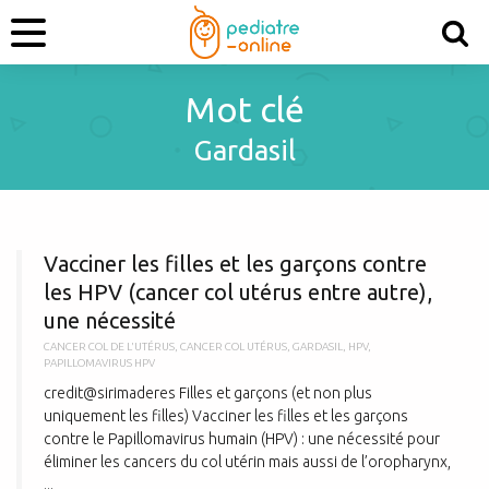
Mot clé
Gardasil
V
Vacciner les filles et les garçons contre
les HPV (cancer col utérus entre autre),
une nécessité
CANCER COL DE L'UTÉRUS
,
CANCER COL UTÉRUS
,
GARDASIL
,
HPV
,
PAPILLOMAVIRUS HPV
credit@sirimaderes Filles et garçons (et non plus
uniquement les filles) Vacciner les filles et les garçons
contre le Papillomavirus humain (HPV) : une nécessité pour
éliminer les cancers du col utérin mais aussi de l’oropharynx,
...