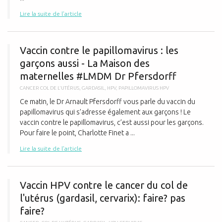
Lire la suite de l'article
V
Vaccin contre le papillomavirus : les
garçons aussi - La Maison des
maternelles #LMDM Dr Pfersdorff
CANCER COL DE L'UTÉRUS
,
GARDASIL
,
HPV
,
PAPILLOMAVIRUS HPV
Ce matin, le Dr Arnault Pfersdorff vous parle du vaccin du
papillomavirus qui s’adresse également aux garçons ! Le
vaccin contre le papillomavirus, c’est aussi pour les garçons.
Pour faire le point, Charlotte Finet a ...
Lire la suite de l'article
V
Vaccin HPV contre le cancer du col de
l'utérus (gardasil, cervarix): faire? pas
faire?