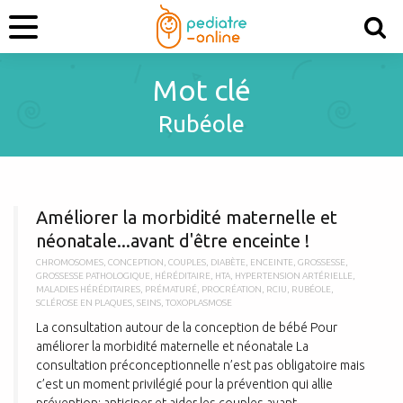
Mot clé
Rubéole
A
Améliorer la morbidité maternelle et
néonatale...avant d'être enceinte !
CHROMOSOMES
,
CONCEPTION
,
COUPLES
,
DIABÈTE
,
ENCEINTE
,
GROSSESSE
,
GROSSESSE PATHOLOGIQUE
,
HÉRÉDITAIRE
,
HTA
,
HYPERTENSION ARTÉRIELLE
,
MALADIES HÉRÉDITAIRES
,
PRÉMATURÉ
,
PROCRÉATION
,
RCIU
,
RUBÉOLE
,
SCLÉROSE EN PLAQUES
,
SEINS
,
TOXOPLASMOSE
La consultation autour de la conception de bébé Pour
améliorer la morbidité maternelle et néonatale La
consultation préconceptionnelle n’est pas obligatoire mais
c’est un moment privilégié pour la prévention qui allie