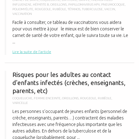
INFLUENZAE
,
HÉPATITE B
,
OREILLONS
,
PAPILLOMAVIRUS HPV
,
PNEUMOCOQUE
,
POLIOMYÉLITE
,
ROUGEOLE
,
RUBÉOLE
,
TÉTANOS
,
TUBERCULOSE
,
VACCIN
,
VACCINATION
Facile à consulter, ce tableau de vaccinations vous aidera
pour vous mettre à jour le mieux est de bien conserver le
carnet de santé de votre enfant, qui le suivra toute sa vie. Le
...
Lire la suite de l'article
R
Risques pour les adultes au contact
d'enfants infectés (crèches, enseignants,
parents, etc)
COQUELUCHE
,
FEMME ENCEINTE
,
OREILLONS
,
ROUGEOLE
,
RUBÉOLE
,
VARICELLE
Les personnes s’occupant de jeunes enfants (personnel de
crèche, enseignants, parents…) contractent des maladies
infectieuses avec une fréquence plus importante que les
autres adultes. En dehors de la tuberculose et de la
coqueluche (probablement, pour ...