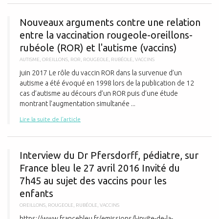
N
Nouveaux arguments contre une relation
entre la vaccination rougeole-oreillons-
rubéole (ROR) et l'autisme (vaccins)
AUTISME
,
OREILLONS
,
ROR
,
ROUGEOLE
,
RUBÉOLE
,
VACCINS
juin 2017 Le rôle du vaccin ROR dans la survenue d’un
autisme a été évoqué en 1998 lors de la publication de 12
cas d’autisme au décours d’un ROR puis d’une étude
montrant l’augmentation simultanée ...
Lire la suite de l'article
I
Interview du Dr Pfersdorff, pédiatre, sur
France bleu le 27 avril 2016 Invité du
7h45 au sujet des vaccins pour les
enfants
OREILLONS
,
ROUGEOLE
,
RUBÉOLE
,
VACCINS
https://www.francebleu.fr/emissions/l-invite-de-la-