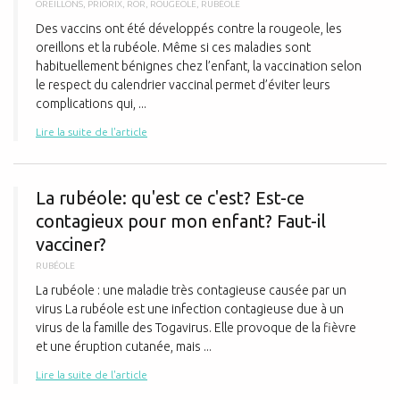
OREILLONS
,
PRIORIX
,
ROR
,
ROUGEOLE
,
RUBÉOLE
Des vaccins ont été développés contre la rougeole, les
oreillons et la rubéole. Même si ces maladies sont
habituellement bénignes chez l’enfant, la vaccination selon
le respect du calendrier vaccinal permet d’éviter leurs
complications qui, ...
Lire la suite de l'article
L
La rubéole: qu'est ce c'est? Est-ce
contagieux pour mon enfant? Faut-il
vacciner?
RUBÉOLE
La rubéole : une maladie très contagieuse causée par un
virus La rubéole est une infection contagieuse due à un
virus de la famille des Togavirus. Elle provoque de la fièvre
et une éruption cutanée, mais ...
Lire la suite de l'article