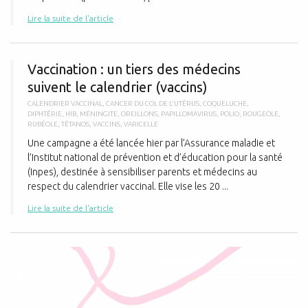
Lire la suite de l'article
V
Vaccination : un tiers des médecins
suivent le calendrier (vaccins)
CALENDRIER VACCINAL
,
CANCER DU COL DE L'UTÉRUS
,
COQUELUCHE
,
DIPHTÉRIE
,
HIB
,
MÉNINGITE
,
OREILLONS
,
PAPILLOMAVIRUS
,
POLIO
,
ROUGEOLE
,
RUBÉOLE
,
TÉTANOS
,
VACCINS
,
VARICELLE
Une campagne a été lancée hier par l’Assurance maladie et
l’Institut national de prévention et d’éducation pour la santé
(Inpes), destinée à sensibiliser parents et médecins au
respect du calendrier vaccinal. Elle vise les 20 ...
Lire la suite de l'article