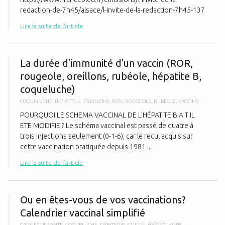
redaction-de-7h45/alsace/l-invite-de-la-redaction-7h45-137
Lire la suite de l'article
L
La durée d'immunité d'un vaccin (ROR,
rougeole, oreillons, rubéole, hépatite B,
coqueluche)
COQUELUCHE
,
HÉPATITE B
,
OREILLONS
,
ROR
,
ROUGEOLE
,
RUBÉOLE
,
VACCINS
POURQUOI LE SCHEMA VACCINAL DE L’HÉPATITE B A T IL
ETE MODIFIE ? Le schéma vaccinal est passé de quatre à
trois injections seulement (0-1-6), car le recul acquis sur
cette vaccination pratiquée depuis 1981 ...
Lire la suite de l'article
O
Ou en êtes-vous de vos vaccinations?
Calendrier vaccinal simplifié
CARNET DE SANTÉ
,
COQUELUCHE
,
DIPHTÉRIE
,
GRIPPE
,
HAEMOPHILUS