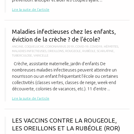
prévention: anticiper et aider les couples ayant ...
Lire la suite de l'article
M
Maladies infectieuses chez les enfants,
éviction de la crèche ? de l'école?
ANGINE
,
COQUELUCHE
,
CORONAVIRUS 2019
,
COVID-19
,
COVID19
,
HÉPATITES
,
MALADIES INFECTIEUSES
,
OREILLONS
,
ROUGEOLE
,
RUBÉOLE
,
SCARLATINE
,
TUBERCULOSE
,
VARICELLE
Crèche, assistante maternelle, jardin d’enfants De
nombreuses maladies infectieuses peuvent atteindre un
nourrisson ou un enfant fréquentant l’école ou certaines
collectivités (classes vertes, classes de neige, week-end
découverte, colonies de vacances, etc.). 11 d’entre ...
Lire la suite de l'article
L
LES VACCINS CONTRE LA ROUGEOLE,
LES OREILLONS ET LA RUBÉOLE (ROR)