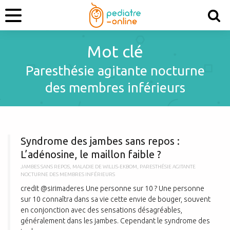
Mot clé
Paresthésie agitante nocturne
des membres inférieurs
S
Syndrome des jambes sans repos :
L’adénosine, le maillon faible ?
JAMBES SANS REPOS
,
MALADIE DE WILLIS-EKBOM
,
PARESTHÉSIE AGITANTE
NOCTURNE DES MEMBRES INFÉRIEURS
credit @sirimaderes Une personne sur 10 ? Une personne
sur 10 connaîtra dans sa vie cette envie de bouger, souvent
en conjonction avec des sensations désagréables,
généralement dans les jambes. Cependant le syndrome des