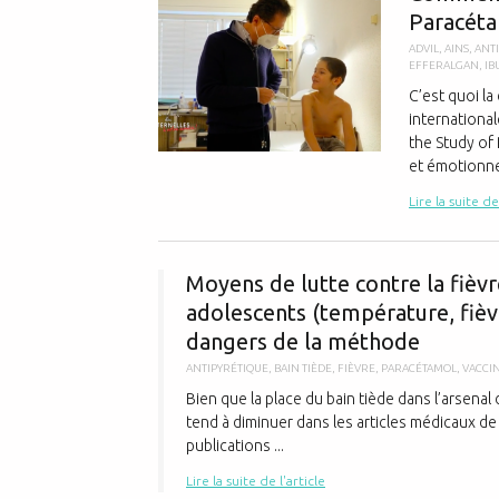
Paracéta
ADVIL
,
AINS
,
ANT
EFFERALGAN
,
IB
C’est quoi la
international
the Study of
et émotionnel
Lire la suite de
Moyens de lutte contre la fièvr
adolescents (température, fièvr
dangers de la méthode
ANTIPYRÉTIQUE
,
BAIN TIÈDE
,
FIÈVRE
,
PARACÉTAMOL
,
VACCI
Bien que la place du bain tiède dans l’arsenal 
tend à diminuer dans les articles médicaux de
publications ...
Lire la suite de l'article