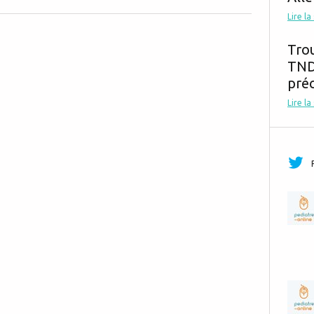
Lire la
Tro
TND,
préc
Lire la