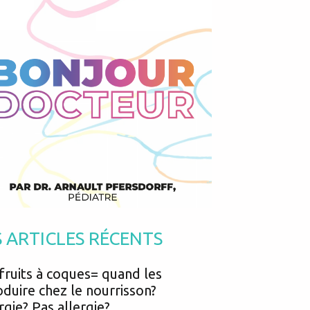
Podcasts
Urgences
Prématurés
Vacances
Protection enfance
Vaccins
Psycho social
Vision
psychologie
Voyages
te contre la fièvre chez les enfants, nourrissons, adolescents (températ
S ARTICLES RÉCENTS
fruits à coques= quand les
oduire chez le nourrisson?
rgie? Pas allergie?