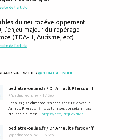
 suite de l'article
ubles du neurodéveloppement
 l’enjeu majeur du repérage
oce (TDA-H, Autisme, etc)
 suite de l'article
RÉAGIR SUR TWITTER
@PEDIATREONLINE
pediatre-online.fr / Dr Arnault Pfersdorff
@pediatreonline
17 Sep
Les allergies alimentaires chez bébé Le docteur
Arnault Pfersdorff nous livre ses conseils en cas
d’allergie alimen…
https://t.co/ldYjLdxNMk
pediatre-online.fr / Dr Arnault Pfersdorff
@pediatreonline
26 Sep