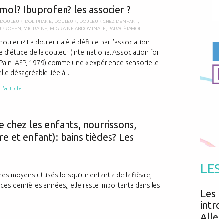
Antibiotiques
mol? Ibuprofen? les associer ?
Médicaments
Fièvre
Asthme
Mort subite
IDOULEUR
,
DOLIPRANE
,
DOULEUR
,
DOULEUR CHEZ L'ENFANT
,
Génétique
Cardio vasculaire
UPROFEN
,
MIGRAINE
,
MIGRAINE ABDOMINALE
,
PARACÉTAMOL
Neurologie
Grossesse
Chirurgie
Non classé
 douleur? La douleur a été définie par l’association
Comportement
Handicap
e d’étude de la douleur (International Association for
Nourrissons
Développement
Hygiène
 Pain IASP, 1979) comme une « expérience sensorielle
le désagréable liée à ...
 l'article
Moyens de lut
e chez les enfants, nourrissons,
e et enfant): bains tièdes? Les
N
LE
des moyens utilisés lorsqu’un enfant a de la fièvre,
 ces dernières années,, elle reste importante dans les
Les 
intr
Alle