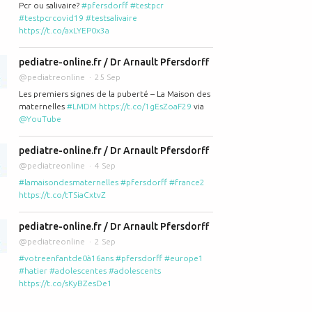
Pcr ou salivaire?
#pfersdorff
#testpcr
#testpcrcovid19
#testsalivaire
https://t.co/axLYEP0x3a
pediatre-online.fr / Dr Arnault Pfersdorff
@pediatreonline
25 Sep
Les premiers signes de la puberté – La Maison des
maternelles
#LMDM
https://t.co/1gEsZoaF29
via
@YouTube
pediatre-online.fr / Dr Arnault Pfersdorff
@pediatreonline
4 Sep
#lamaisondesmaternelles
#pfersdorff
#france2
https://t.co/tTSiaCxtvZ
pediatre-online.fr / Dr Arnault Pfersdorff
@pediatreonline
2 Sep
#votreenfantde0à16ans
#pfersdorff
#europe1
#hatier
#adolescentes
#adolescents
https://t.co/sKyBZesDe1