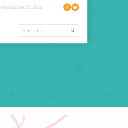
Rechercher
Nouveau-né
Rhumatologie
Obésité
Santé
Oncologie-
Scolarité
Cancérologie
Sexualité
Orl
Sites web
Para-médical
Sommeil
arentalité
Sport
er la douleur chez l'enfant? Paracétamol? Ibuprofen? les associer ?
Pédiatrie
Tabagisme Vapotage
Pneumologie
Télémédecine