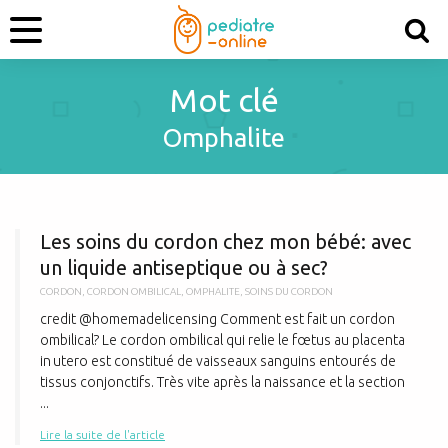
Mot clé
Omphalite
L
Les soins du cordon chez mon bébé: avec
un liquide antiseptique ou à sec?
CORDON
,
CORDON OMBILICAL
,
OMPHALITE
,
SOINS DU CORDON
credit @homemadelicensing Comment est fait un cordon
ombilical? Le cordon ombilical qui relie le fœtus au placenta
in utero est constitué de vaisseaux sanguins entourés de
tissus conjonctifs. Très vite après la naissance et la section
...
Lire la suite de l'article