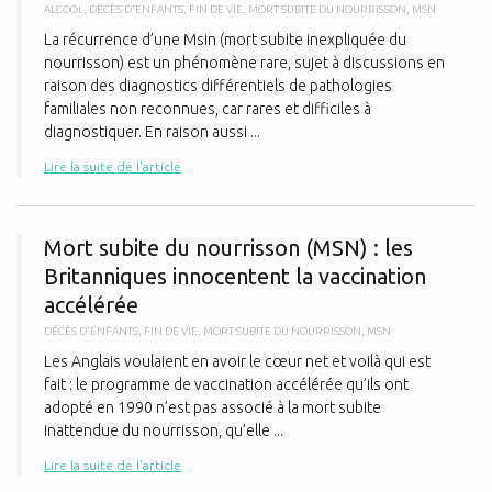
ALCOOL
,
DÉCÈS D'ENFANTS
,
FIN DE VIE
,
MORT SUBITE DU NOURRISSON
,
MSN
La récurrence d’une Msin (mort subite inexpliquée du
nourrisson) est un phénomène rare, sujet à discussions en
raison des diagnostics différentiels de pathologies
familiales non reconnues, car rares et difficiles à
diagnostiquer. En raison aussi ...
Lire la suite de l'article
M
Mort subite du nourrisson (MSN) : les
Britanniques innocentent la vaccination
accélérée
DÉCÈS D'ENFANTS
,
FIN DE VIE
,
MORT SUBITE DU NOURRISSON
,
MSN
Les Anglais voulaient en avoir le cœur net et voilà qui est
fait : le programme de vaccination accélérée qu’ils ont
adopté en 1990 n’est pas associé à la mort subite
inattendue du nourrisson, qu’elle ...
Lire la suite de l'article