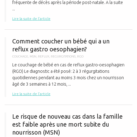
fréquente de décès après la période post-natale. A la suite
...
Lire la suite de l'article
C
Comment coucher un bébé qui a un
reflux gastro oesophagien?
COUCHAGE
,
MSN
,
REFLUX
,
REGURGITATIONS
,
RGO
Le couchage de bébé en cas de reflux gastro-oesophagien
(RGO) Le diagnostic a été posé: 2 à 3 régurgitations
quotidiennes pendant au moins 3 mois chez un nourrisson
âgé de 3 semaines à 12 mois, ...
Lire la suite de l'article
L
Le risque de nouveau cas dans la famille
est faible après une mort subite du
nourrisson (MSN)