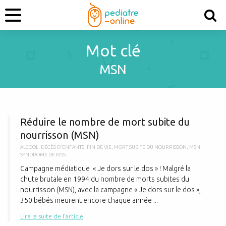
Mot clé
MSN
R
Réduire le nombre de mort subite du
nourrisson (MSN)
ALCOOL
,
DÉCÈS D'ENFANTS
,
FIN DE VIE
,
MORT SUBITE DU NOURRISSON
,
MSN
,
SYNDROME DE KISS
Campagne médiatique « Je dors sur le dos » ! Malgré la
chute brutale en 1994 du nombre de morts subites du
nourrisson (MSN), avec la campagne « Je dors sur le dos »,
350 bébés meurent encore chaque année ...
Lire la suite de l'article