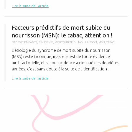
Lire la suite de l'article
F
Facteurs prédictifs de mort subite du
nourrisson (MSN): le tabac, attention !
DÉCÈS D'ENFANTS
,
FIN DE VIE
,
MORT SUBITE DU NOURRISSON
,
MSN
,
TABAC
L’étiologie du syndrome de mort subite du nourrisson
(MSN) reste inconnue, mais elle est de toute évidence
multifactorielle, et si son incidence a diminué ces dernières
années, c’est sans doute à la suite de l’identification ...
Lire la suite de l'article