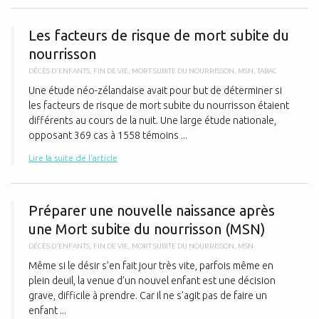
L
Les facteurs de risque de mort subite du
nourrisson
DÉCÈS D'ENFANTS
,
FIN DE VIE
,
MORT SUBITE DU NOURRISSON
,
MSN
,
TABAC
Une étude néo-zélandaise avait pour but de déterminer si
les facteurs de risque de mort subite du nourrisson étaient
différents au cours de la nuit. Une large étude nationale,
opposant 369 cas à 1558 témoins ...
Lire la suite de l'article
P
Préparer une nouvelle naissance après
une Mort subite du nourrisson (MSN)
DÉCÈS D'ENFANTS
,
FIN DE VIE
,
MORT SUBITE DU NOURRISSON
,
MSN
Même si le désir s’en fait jour très vite, parfois même en
plein deuil, la venue d’un nouvel enfant est une décision
grave, difficile à prendre. Car il ne s’agit pas de faire un
enfant ...