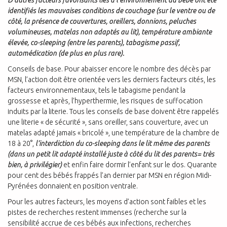
D’autres facteurs favorisants liés à l’environnement du bébé ont été
identifiés les mauvaises conditions de couchage (sur le ventre ou de
côté, la présence de couvertures, oreillers, donnions, peluches
volumineuses, matelas non adaptés au lit), température ambiante
élevée, co-sleeping (entre les parents), tabagisme passif,
automédication (de plus en plus rare).
Conseils de base. Pour abaisser encore le nombre des décès par
MSN, l’action doit être orientée vers les derniers facteurs cités, les
facteurs environnementaux, tels le tabagisme pendant la
grossesse et après, l’hyperthermie, les risques de suffocation
induits par la literie. Tous les conseils de base doivent être rappelés
une literie « de sécurité », sans oreiller, sans couverture, avec un
matelas adapté jamais « bricolé », une température de la chambre de
18 à 20°,
l’interdiction du co-sleeping dans le lit même des parents
(dans un petit lit adapté installé juste à côté du lit des parents= très
bien, à privilégier)
et enfin faire dormir l’enfant sur le dos. Quarante
pour cent des bébés frappés l’an dernier par MSN en région Midi-
Pyrénées donnaient en position ventrale.
Pour les autres facteurs, les moyens d’action sont faibles et les
pistes de recherches restent immenses (recherche sur la
sensibilité accrue de ces bébés aux infections, recherches