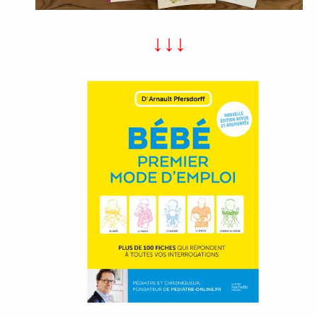
↓
↓
↓