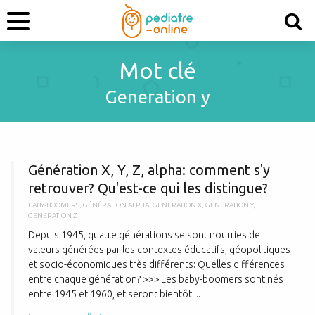
Mot clé
Generation y
G
Génération X, Y, Z, alpha: comment s'y
retrouver? Qu'est-ce qui les distingue?
BABY-BOOMERS
,
GÉNÉRATION ALPHA
,
GENERATION X
,
GENERATION Y
,
GENERATION Z
Depuis 1945, quatre générations se sont nourries de
valeurs générées par les contextes éducatifs, géopolitiques
et socio-économiques très différents: Quelles différences
entre chaque génération? >>> Les baby-boomers sont nés
entre 1945 et 1960, et seront bientôt ...