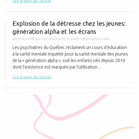
Lire la suite de l'article
E
Explosion de la détresse chez les jeunes:
génération alpha et les écrans
ANXIÉTÉ
,
DÉTRESSE PSYCHOLOGIQUE
,
ÉCRANS
,
GÉNÉRATION ALPHA
Les psychiatres du Québec réclament un cours d’éducation
à la santé mentale Inquiète pour la santé mentale des jeunes
de la « génération alpha », soit les enfants nés depuis 2010
dont l’existence est marquée par l’utilisation ...
Lire la suite de l'article