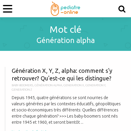
Mot clé
Génération alpha
G
Génération X, Y, Z, alpha: comment s'y
retrouver? Qu'est-ce qui les distingue?
BABY-BOOMERS
,
GÉNÉRATION ALPHA
,
GENERATION X
,
GENERATION Y
,
GENERATION Z
Depuis 1945, quatre générations se sont nourries de
valeurs générées par les contextes éducatifs, géopolitiques
et socio-économiques très différents: Quelles différences
entre chaque génération? >>> Les baby-boomers sont nés
entre 1945 et 1960, et seront bientôt ...