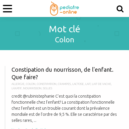
Mot clé
Colon
C
Constipation du nourrisson, de l'enfant.
Que faire?
ALLERGIE
,
COLON
,
CONSTIPATION
,
CRAMPES
,
LACTOSE
,
LAIT
,
LAIT DE VACHE
,
LAXATIF
,
NOURRISSON
,
SELLES
credit @rubinistephanie C’est quoi la constipation
fonctionnelle chez l’enfant? La constipation fonctionnelle
chez l’enfant est un trouble courant dont la prévalence
mondiale est de l’ordre de 9,5 %. Elle se caractérise par des
selles rares, ...