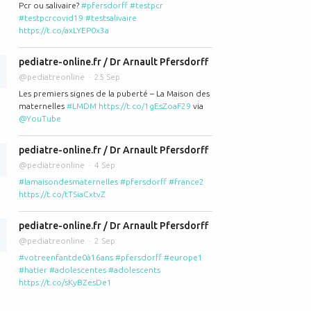
Pcr ou salivaire?
#pfersdorff
#testpcr
#testpcrcovid19
#testsalivaire
https://t.co/axLYEP0x3a
pediatre-online.fr / Dr Arnault Pfersdorff
@pediatreonline
25 Sep
Les premiers signes de la puberté – La Maison des
maternelles
#LMDM
https://t.co/1gEsZoaF29
via
@YouTube
pediatre-online.fr / Dr Arnault Pfersdorff
@pediatreonline
4 Sep
#lamaisondesmaternelles
#pfersdorff
#france2
https://t.co/tTSiaCxtvZ
pediatre-online.fr / Dr Arnault Pfersdorff
@pediatreonline
2 Sep
#votreenfantde0à16ans
#pfersdorff
#europe1
#hatier
#adolescentes
#adolescents
https://t.co/sKyBZesDe1