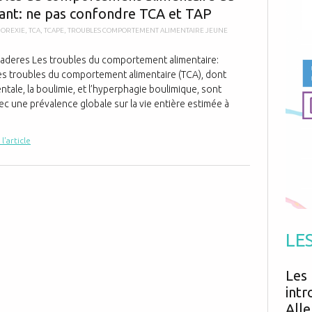
Antibiotiques
fant: ne pas confondre TCA et TAP
Médicaments
Fièvre
Asthme
Mort subite
OREXIE
,
TCA
,
TCAPE
,
TROUBLES COMPORTEMENT ALIMENTAIRE JEUNE
Génétique
Cardio vasculaire
Neurologie
Grossesse
Chirurgie
Non classé
maderes Les troubles du comportement alimentaire:
Comportement
Handicap
Les troubles du comportement alimentaire (TCA), dont
Nourrissons
Développement
Hygiène
ntale, la boulimie, et l’hyperphagie boulimique, sont
c une prévalence globale sur la vie entière estimée à
 l'article
LE
Les 
intr
Alle