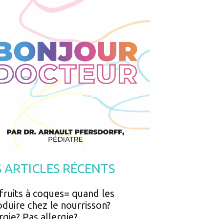
Podcasts
Urgences
Prématurés
Vacances
Protection enfance
Vaccins
Psycho social
Vision
psychologie
Voyages
S ARTICLES RÉCENTS
fruits à coques= quand les
oduire chez le nourrisson?
rgie? Pas allergie?