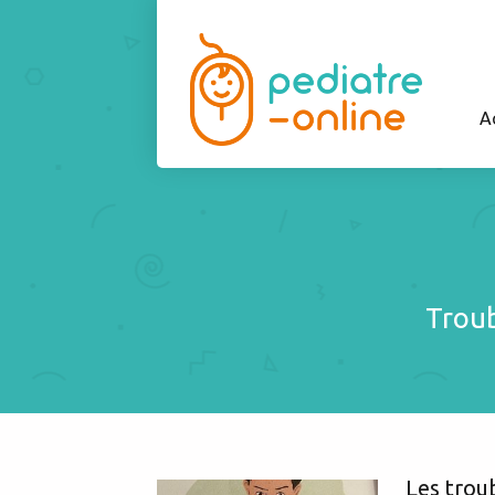
A
Troub
Les trou