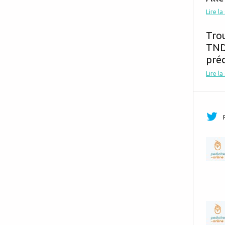
Lire la
Tro
TND,
préc
Lire la