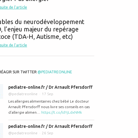
 suite de l'article
ubles du neurodéveloppement
 l’enjeu majeur du repérage
oce (TDA-H, Autisme, etc)
 suite de l'article
RÉAGIR SUR TWITTER
@PEDIATREONLINE
pediatre-online.fr / Dr Arnault Pfersdorff
@pediatreonline
17 Sep
Les allergies alimentaires chez bébé Le docteur
Arnault Pfersdorff nous livre ses conseils en cas
d’allergie alimen…
https://t.co/ldYjLdxNMk
pediatre-online.fr / Dr Arnault Pfersdorff
@pediatreonline
26 Sep