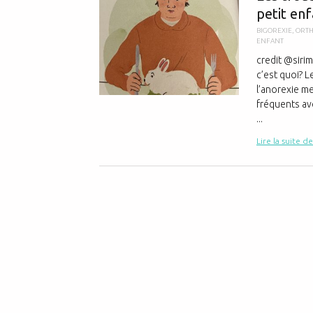
petit en
BIGOREXIE
,
ORTH
ENFANT
credit @siri
c’est quoi? 
l’anorexie me
fréquents ave
...
Lire la suite de