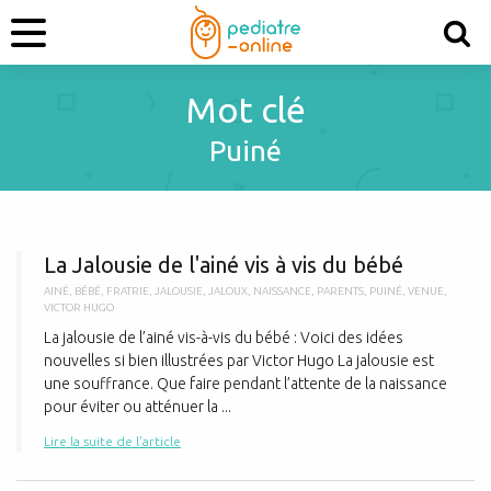
Mot clé
Puiné
L
La Jalousie de l'ainé vis à vis du bébé
AINÉ
,
BÉBÉ
,
FRATRIE
,
JALOUSIE
,
JALOUX
,
NAISSANCE
,
PARENTS
,
PUINÉ
,
VENUE
,
VICTOR HUGO
La jalousie de l’ainé vis-à-vis du bébé : Voici des idées
nouvelles si bien illustrées par Victor Hugo La jalousie est
une souffrance. Que faire pendant l’attente de la naissance
pour éviter ou atténuer la ...
Lire la suite de l'article